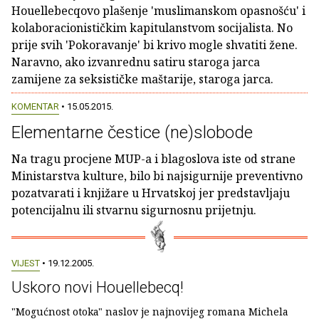
Houellebecqovo plašenje 'muslimanskom opasnošću' i
kolaboracionističkim kapitulanstvom socijalista. No
prije svih 'Pokoravanje' bi krivo mogle shvatiti žene.
Naravno, ako izvanrednu satiru staroga jarca
zamijene za seksističke maštarije, staroga jarca.
KOMENTAR
• 15.05.2015.
Elementarne čestice (ne)slobode
Na tragu procjene MUP-a i blagoslova iste od strane
Ministarstva kulture, bilo bi najsigurnije preventivno
pozatvarati i knjižare u Hrvatskoj jer predstavljaju
potencijalnu ili stvarnu sigurnosnu prijetnju.
VIJEST
• 19.12.2005.
Uskoro novi Houellebecq!
"Mogućnost otoka" naslov je najnovijeg romana Michela