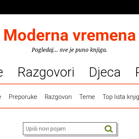
Moderna vremena
Pogledaj... sve je puno knjiga.
e
Razgovori
Djeca
e
Preporuke
Razgovori
Teme
Top lista knji