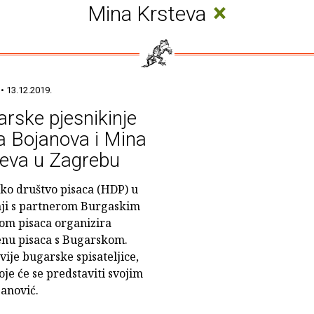
×
Mina Krsteva
• 13.12.2019.
rske pjesnikinje
a Bojanova i Mina
teva u Zagrebu
ko društvo pisaca (HDP) u
ji s partnerom Burgaskim
om pisaca organizira
nu pisaca s Bugarskom.
ije bugarske spisateljice,
je će se predstaviti svojim
anović.