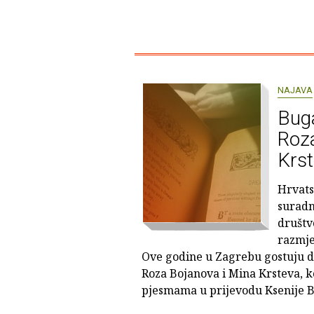
NAJAVA
Buga
Roz
Krs
Hrvats
suradn
društv
razmje
Ove godine u Zagrebu gostuju dv
Roza Bojanova i Mina Krsteva, ko
pjesmama u prijevodu Ksenije B