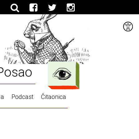
Posao
ga
Podcast
Čitaonica