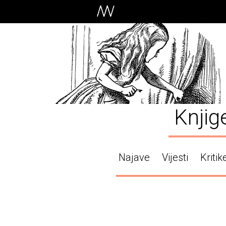
Knjig
Najave
Vijesti
Kritik