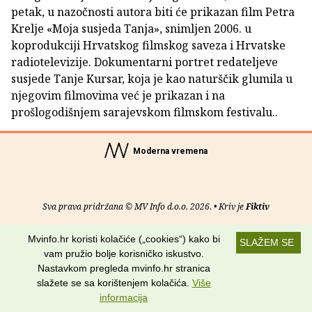
petak, u nazočnosti autora biti će prikazan film Petra
Krelje «Moja susjeda Tanja», snimljen 2006. u
koprodukciji Hrvatskog filmskog saveza i Hrvatske
radiotelevizije. Dokumentarni portret redateljeve
susjede Tanje Kursar, koja je kao naturščik glumila u
njegovim filmovima već je prikazan i na
prošlogodišnjem sarajevskom filmskom festivalu..
Moderna vremena
Sva prava pridržana © MV Info d.o.o. 2026. • Kriv je
Fiktiv
O nama
•
Pomoć
•
Uvjeti korištenja
•
RSS kanali
Mvinfo.hr koristi kolačiće („cookies“) kako bi
SLAŽEM SE
vam pružio bolje korisničko iskustvo.
Potraži nas na:
Nastavkom pregleda mvinfo.hr stranica
slažete se sa korištenjem kolačića.
Više
informacija