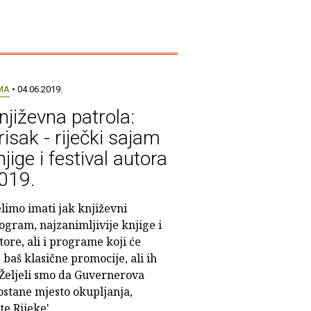
MA
• 04.06.2019.
njiževna patrola:
risak - riječki sajam
njige i festival autora
019.
elimo imati jak književni
ogram, najzanimljivije knjige i
tore, ali i programe koji će
 baš klasične promocije, ali ih
. Željeli smo da Guvernerova
ostane mjesto okupljanja,
e Rijeke'...