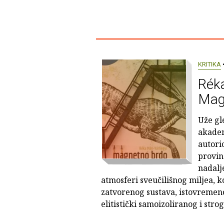
KRITIKA
•
Rék
Mag
Uže gl
akadem
autori
provin
nadalj
atmosferi sveučilišnog miljea, k
zatvorenog sustava, istovremeno
elitistički samoizoliranog i strog