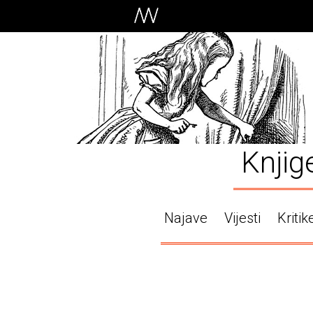
Knjig
Najave
Vijesti
Kritik