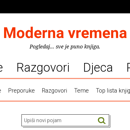
Moderna vremena
Pogledaj... sve je puno knjiga.
e
Razgovori
Djeca
e
Preporuke
Razgovori
Teme
Top lista knji