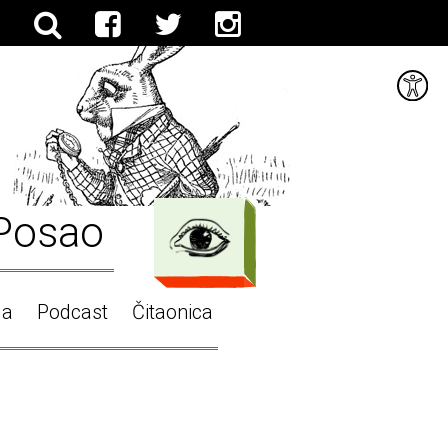
Posao
ga
Podcast
Čitaonica