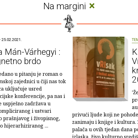
×
Na margini
 25.02.2021.
TE
a Mán-Várhegyi :
K
netno brdo
V
k
edano u pitanju je roman o
2
skoj zajednici u čiji nas tok
ca uključuje usred
'Ž
cijske konferencije, pa nas i
pr
e uspješno zadržava u
au
ompliciranog i ustvari
privući ljude koji ne pohode
 prašnjavog i živopisnog,
zanimaju i knjige i kultura
o hijerarhiziranog ...
palača u ovih tjedan dana p
izlaska, živo kulturno središt