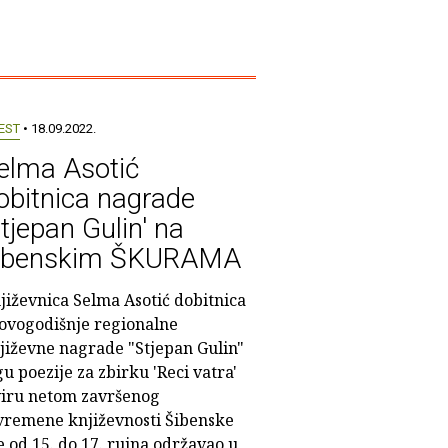
EST
• 18.09.2022.
elma Asotić
obitnica nagrade
Stjepan Gulin' na
ibenskim ŠKURAMA
jiževnica Selma Asotić dobitnica
 ovogodišnje regionalne
jiževne nagrade "Stjepan Gulin"
gu poezije za zbirku 'Reci vatra'
viru netom završenog
vremene književnosti Šibenske
e od 15. do 17. rujna održavao u