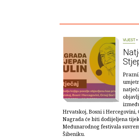
VIJEST
• 
Natj
Stje
Prazni
umjetn
natječ
objavl
između 
Hrvatskoj, Bosni i Hercegovini, Cr
Nagrada će biti dodijeljena tij
Međunarodnog festivala suvrem
Šibeniku.