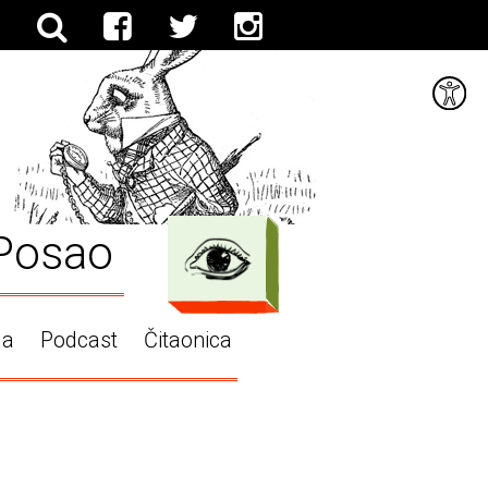
Posao
ga
Podcast
Čitaonica