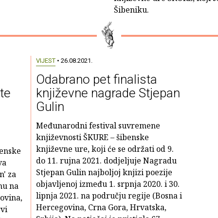
Šibeniku.
VIJEST
• 26.08.2021.
Odabrano pet finalista
te
književne nagrade Stjepan
Gulin
Međunarodni festival suvremene
književnosti ŠKURE – šibenske
književne ure, koji će se održati od 9.
benske
do 11. rujna 2021. dodjeljuje Nagradu
va
Stjepan Gulin najboljoj knjizi poezije
n' za
objavljenoj između 1. srpnja 2020. i 30.
nu na
lipnja 2021. na području regije (Bosna i
ovina,
Hercegovina, Crna Gora, Hrvatska,
vi