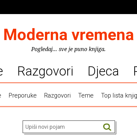
Moderna vremena
Pogledaj... sve je puno knjiga.
e
Razgovori
Djeca
e
Preporuke
Razgovori
Teme
Top lista knji