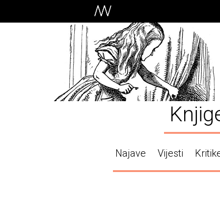
Knjig
Najave
Vijesti
Kritik