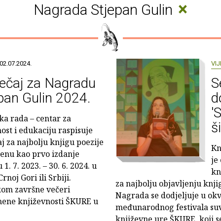
×
Nagrada Stjepan Gulin
02.07.2024.
VIJ
ečaj za Nagradu
S
pan Gulin 2024.
d
'
ka rada – centar za
š
ost i edukaciju raspisuje
aj za najbolju knjigu poezije
Kn
jenu kao prvo izdanje
je
1. 7. 2023. – 30. 6. 2024. u
kn
noj Gori ili Srbiji.
za najbolju objavljenju knji
ekom završne večeri
Nagrada se dodjeljuje u ok
ene književnosti ŠKURE u
međunarodnog festivala su
književne ure ŠKURE, koji s