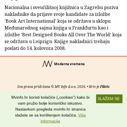
Nacionalna i sveučilišnoj knjižnica u Zagrebu poziva
nakladnike da prijave svoje kandidate za izložbe
'Book Art International' koja se održava u sklopu
Međunarodnog sajma knjiga u Frankfurtu kao i
izložbe 'Best Designed Books All Over The World' koja
se održava u Leipzigu. Knjige nakladnici trebaju
poslati do 14. kolovoza 2008.
Moderna vremena
Sva prava pridržana © MV Info d.o.o. 2026. • Kriv je
Fiktiv
Mvinfo.hr koristi kolačiće („cookies“) kako bi
O nama
•
Pomoć
•
Uvjeti korištenja
•
RSS kanali
SLAŽEM SE
vam pružio bolje korisničko iskustvo.
Potraži nas na:
Nastavkom pregleda mvinfo.hr stranica
slažete se sa korištenjem kolačića.
Više
informacija