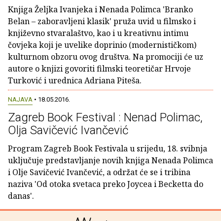
Knjiga Željka Ivanjeka i Nenada Polimca 'Branko
Belan – zaboravljeni klasik' pruža uvid u filmsko i
književno stvaralaštvo, kao i u kreativnu intimu
čovjeka koji je uvelike doprinio (modernističkom)
kulturnom obzoru ovog društva. Na promociji će uz
autore o knjizi govoriti filmski teoretičar Hrvoje
Turković i urednica Adriana Piteša.
NAJAVA
• 18.05.2016.
Zagreb Book Festival : Nenad Polimac,
Olja Savičević Ivančević
Program Zagreb Book Festivala u srijedu, 18. svibnja
uključuje predstavljanje novih knjiga Nenada Polimca
i Olje Savičević Ivančević, a održat će se i tribina
naziva 'Od otoka svetaca preko Joycea i Becketta do
danas'.