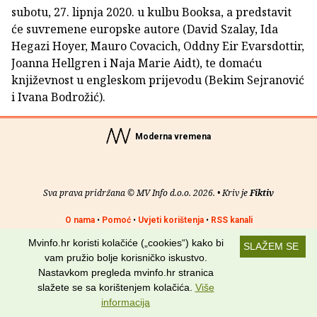
subotu, 27. lipnja 2020. u kulbu Booksa, a predstavit
će suvremene europske autore (David Szalay, Ida
Hegazi Hoyer, Mauro Covacich, Oddny Eir Evarsdottir,
Joanna Hellgren i Naja Marie Aidt)‚ te domaću
književnost u engleskom prijevodu (Bekim Sejranović
i Ivana Bodrožić).
Moderna vremena
Sva prava pridržana © MV Info d.o.o. 2026. • Kriv je
Fiktiv
O nama
•
Pomoć
•
Uvjeti korištenja
•
RSS kanali
Mvinfo.hr koristi kolačiće („cookies“) kako bi
SLAŽEM SE
Potraži nas na:
vam pružio bolje korisničko iskustvo.
Nastavkom pregleda mvinfo.hr stranica
slažete se sa korištenjem kolačića.
Više
informacija