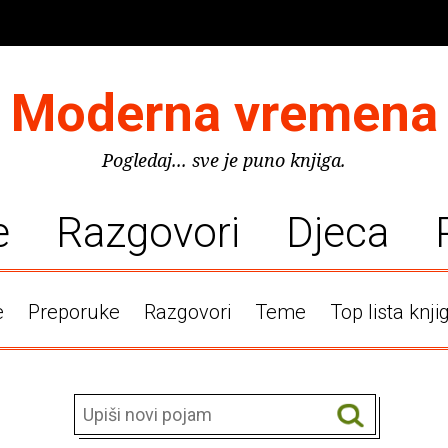
Moderna vremena
Pogledaj... sve je puno knjiga.
e
Razgovori
Djeca
e
Preporuke
Razgovori
Teme
Top lista knji