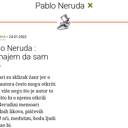
×
Pablo Neruda
UKA
• 24.01.2022.
o Neruda :
znajem da sam
o
i su sklizak žanr jer o
 autora često mogu otkriti
više nego što je autor to
i što bi o njemu otkrili
. Nerudini memoari
lnih likova, piščevih
 U oči, međutim, bodu ljudi
ao bi.