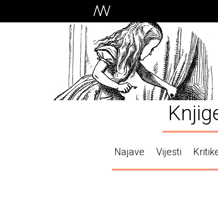
Knjig
Najave
Vijesti
Kritik