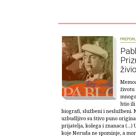
PREPOR
Pabl
Pri
živi
Memoar
životu
mnogo 
htio il
biografi, službeni i neslužbeni
uzbudljivo su štivo puno origina
prijatelja, kolega i znanaca (...)
koje Neruda ne spominje, a mor