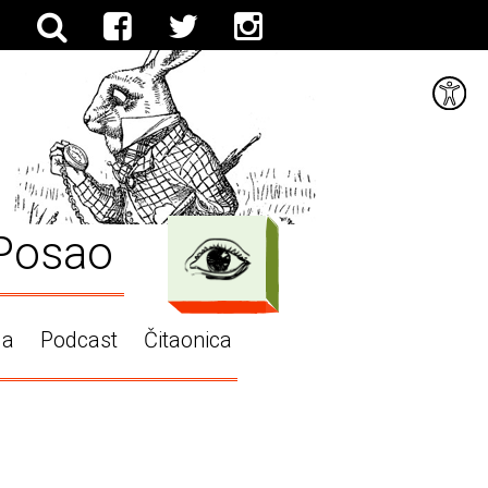
Posao
ga
Podcast
Čitaonica