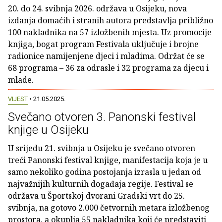
20. do 24. svibnja 2026. održava u Osijeku, nova
izdanja domaćih i stranih autora predstavlja približno
100 nakladnika na 57 izložbenih mjesta. Uz promocije
knjiga, bogat program Festivala uključuje i brojne
radionice namijenjene djeci i mladima. Održat će se
68 programa – 36 za odrasle i 32 programa za djecu i
mlade.
VIJEST
• 21.05.2025.
Svečano otvoren 3. Panonski festival
knjige u Osijeku
U srijedu 21. svibnja u Osijeku je svečano otvoren
treći Panonski festival knjige, manifestacija koja je u
samo nekoliko godina postojanja izrasla u jedan od
najvažnijih kulturnih događaja regije. Festival se
održava u Športskoj dvorani Gradski vrt do 25.
svibnja, na gotovo 2.000 četvornih metara izložbenog
prostora, a okuplja 55 nakladnika koji će predstaviti