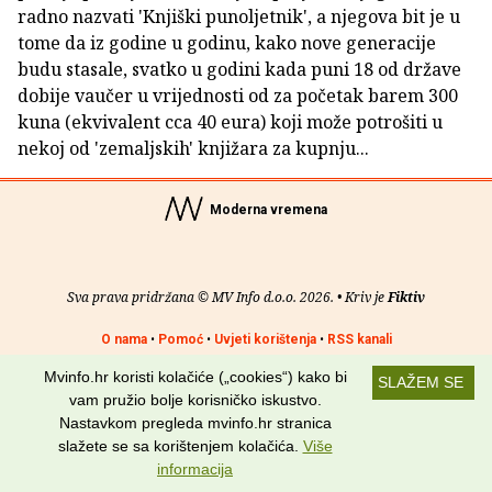
radno nazvati 'Knjiški punoljetnik', a njegova bit je u
tome da iz godine u godinu, kako nove generacije
budu stasale, svatko u godini kada puni 18 od države
dobije vaučer u vrijednosti od za početak barem 300
kuna (ekvivalent cca 40 eura) koji može potrošiti u
nekoj od 'zemaljskih' knjižara za kupnju...
Moderna vremena
Sva prava pridržana © MV Info d.o.o. 2026. • Kriv je
Fiktiv
O nama
•
Pomoć
•
Uvjeti korištenja
•
RSS kanali
Mvinfo.hr koristi kolačiće („cookies“) kako bi
Potraži nas na:
SLAŽEM SE
vam pružio bolje korisničko iskustvo.
Nastavkom pregleda mvinfo.hr stranica
slažete se sa korištenjem kolačića.
Više
informacija