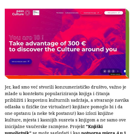
Jer, kad smo već stvorili konzumerističko društvo, važno je
mlade u kontekstu populariziranja knjiga i čitanja
približiti i kupovinu kulturnih sadržaja, a stvaranje navika
odlaska u fizičke (ne virtualne!) knjižare pomoglo bi i da
one opstanu (a neke tek postanu!) kao izlozi knjižne
kulture, mjesta i kasnijih susreta s knjigom a ne samo ove
inicijalne vaučerske razmjene. Projekt
"Knjiški
punoljetnik"
se može sagledati i kao
potporna mjera 4 u 1
,