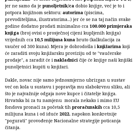
jer ne samo da je
punoljetnik/ca
dobio knjige, već je to i
potpora knjižnom sektoru:
autorima
(piscima,
prevoditeljima, ilustratorima...) jer će se na taj način svake
godine dodatno prodati minimalno cca
100.000 primjeraka
knjiga
(broj ovisi o prosječnoj cijeni kupljenih knjiga)
vrijednih cca
10,5 milijuna kuna
bruto (kalkulacija za
vaučer od 300 kuna). Mjera je dobrodošla i
knjižarima
koji
će zaraditi svoju knjižarsku proviziju od te "vaučerske
prodaje", a zaradit će i
nakladnici
čije će knjige naši knjiški
punoljetnici kupiti u knjižari.
Dakle, novac nije samo jednosmjerno ubrizgan u sustav
već on kola u sustavu i popravlja mu slabokrvnu sliku, ali
što je najvažnije odgaja nove kupce i čitatelje knjiga.
Hrvatska bi za tu namjenu morala nekako i mimo EU
fondova pronaći za početak tih
proračunskih
cca 10,5
milijuna kuna i od iduće
2022.
napokon konkretnije
"pogurati" provođenje Nacionalne strategije poticanja
čitanja.