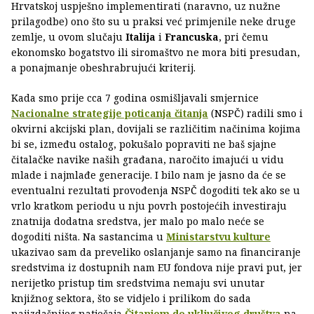
Hrvatskoj uspješno implementirati (naravno, uz nužne
prilagodbe) ono što su u praksi već primjenile neke druge
zemlje, u ovom slučaju
Italija
i
Francuska
, pri čemu
ekonomsko bogatstvo ili siromaštvo ne mora biti presudan,
a ponajmanje obeshrabrujući kriterij.
Kada smo prije cca 7 godina osmišljavali smjernice
Nacionalne strategije poticanja čitanja
(NSPČ) radili smo i
okvirni akcijski plan, dovijali se različitim načinima kojima
bi se, između ostalog, pokušalo popraviti ne baš sjajne
čitalačke navike naših građana, naročito imajući u vidu
mlade i najmlađe generacije. I bilo nam je jasno da će se
eventualni rezultati provođenja NSPČ dogoditi tek ako se u
vrlo kratkom periodu u nju povrh postojećih investiraju
znatnija dodatna sredstva, jer malo po malo neće se
dogoditi ništa. Na sastancima u
Ministarstvu kulture
ukazivao sam da preveliko oslanjanje samo na financiranje
sredstvima iz dostupnih nam EU fondova nije pravi put, jer
nerijetko pristup tim sredstvima nemaju svi unutar
knjižnog sektora, što se vidjelo i prilikom do sada
najizdašnijeg natječaja
Čitanjem do uključivog društva
na