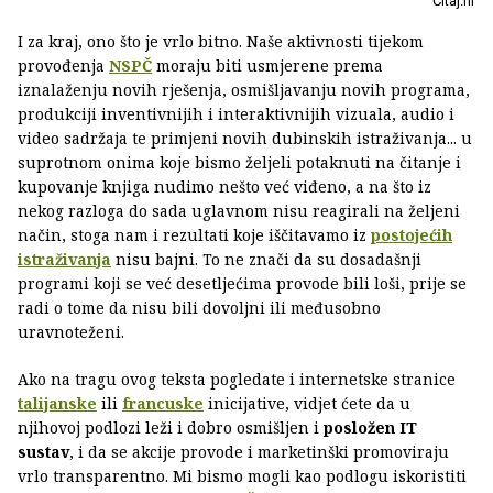
Čitaj.hr
I za kraj, ono što je vrlo bitno. Naše aktivnosti tijekom
provođenja
NSPČ
moraju biti usmjerene prema
iznalaženju novih rješenja, osmišljavanju novih programa,
produkciji inventivnijih i interaktivnijih vizuala, audio i
video sadržaja te primjeni novih dubinskih istraživanja... u
suprotnom onima koje bismo željeli potaknuti na čitanje i
kupovanje knjiga nudimo nešto već viđeno, a na što iz
nekog razloga do sada uglavnom nisu reagirali na željeni
način, stoga nam i rezultati koje iščitavamo iz
postojećih
istraživanja
nisu bajni. To ne znači da su dosadašnji
programi koji se već desetljećima provode bili loši, prije se
radi o tome da nisu bili dovoljni ili međusobno
uravnoteženi.
Ako na tragu ovog teksta pogledate i internetske stranice
talijanske
ili
francuske
inicijative, vidjet ćete da u
njihovoj podlozi leži i dobro osmišljen i
posložen IT
sustav
, i da se akcije provode i marketinški promoviraju
vrlo transparentno. Mi bismo mogli kao podlogu iskoristiti