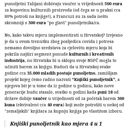
punoljetni Talijani dobivaju vaučer u vrijednosti
500 eura
za kupovinu kulturnih proizvoda (od čega se u praksi cca
80% potroši na knjige!), a Francuzi su za sada nešto
skromniji s
300 eura
"po glavi" punoljetnika/ca.
No, kako takvu mjeru implementirati u Hrvatskoj? Izvjesno
je da u ovom trenutku zbog posljedica covida i potresa
nemamo dovoljno sredstava za cjelovitu mjeru koja bi
pokrila najširi segment ponude
kulturnih i kreativnih
industrija
, no Hrvatska bi u sklopu svoje NSPČ mogla to
učiniti barem za knjigu. Budući da u Hrvatskoj svake
godine cca
35.000 mladih postaje punoljetno
, zamišljam
projekt kojeg ćemo radno nazvati
“Knjiški punoljetnik"
, a
njegova bit je u tome da iz godine u godinu, kako nove
generacije budu stasale, svatko u godini kada
puni 18
od
države dobije
vaučer
u vrijednosti od za početak barem
300
kuna
(ekvivalent cca
40 eura
) koji može potrošiti u nekoj od
"zemaljskih" knjižara za kupnju knjiga po vlastitom izboru.
Knjiški punoljetnik kao mjera 4 u 1