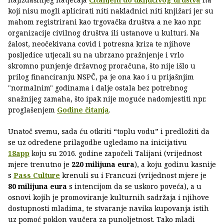
koji nisu mogli aplicirati niti nakladnici niti knjižari jer su
mahom registrirani kao trgovačka društva a ne kao npr.
organizacije civilnog društva ili ustanove u kulturi. Na
žalost, neočekivana covid i potresna kriza te njihove
posljedice utjecali su na ubrzano pražnjenje i vrlo
skromno punjenje državnog proračuna, što nije išlo u
prilog financiranju NSPČ, pa je ona kao i u prijašnjim
"normalnim" godinama i dalje ostala bez potrebnog
snažnijeg zamaha, što ipak nije moguće nadomjestiti npr.
proglašenjem
Godine čitanja
.
Unatoč svemu, sada ću otkriti “toplu vodu” i predložiti da
se uz određene prilagodbe ugledamo na inicijativu
18app
koju su 2016. godine započeli Talijani (vrijednost
mjere trenutno je
220 milijuna eura
), a koju godinu kasnije
s
Pass Culture
krenuli su i Francuzi (vrijednost mjere je
80 milijuna eura
s intencijom da se uskoro poveća), a u
osnovi kojih je promoviranje kulturnih sadržaja i njihove
dostupnosti mladima, te stvaranje navika kupovanja istih
uz pomoć poklon vaučera za punoljetnost. Tako mladi