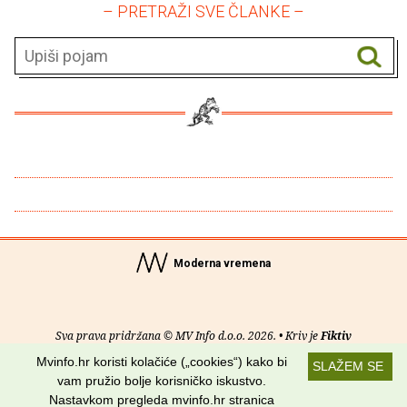
– PRETRAŽI SVE ČLANKE –
Moderna vremena
Sva prava pridržana © MV Info d.o.o. 2026. • Kriv je
Fiktiv
Mvinfo.hr koristi kolačiće („cookies“) kako bi
SLAŽEM SE
O nama
•
Pomoć
•
Uvjeti korištenja
•
RSS kanali
vam pružio bolje korisničko iskustvo.
Nastavkom pregleda mvinfo.hr stranica
Potraži nas na: