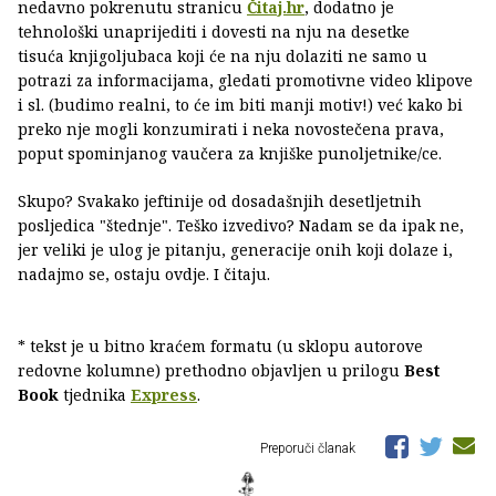
nedavno pokrenutu stranicu
Čitaj.hr
, dodatno je
tehnološki unaprijediti i dovesti na nju na desetke
tisuća knjigoljubaca koji će na nju dolaziti ne samo u
potrazi za informacijama, gledati promotivne video klipove
i sl. (budimo realni, to će im biti manji motiv!) već kako bi
preko nje mogli konzumirati i neka novostečena prava,
poput spominjanog vaučera za knjiške punoljetnike/ce.
Skupo? Svakako jeftinije od dosadašnjih desetljetnih
posljedica "štednje". Teško izvedivo? Nadam se da ipak ne,
jer veliki je ulog je pitanju, generacije onih koji dolaze i,
nadajmo se, ostaju ovdje. I čitaju.
* tekst je u bitno kraćem formatu (u sklopu autorove
redovne kolumne) prethodno objavljen u prilogu
Best
Book
tjednika
Express
.
Preporuči članak