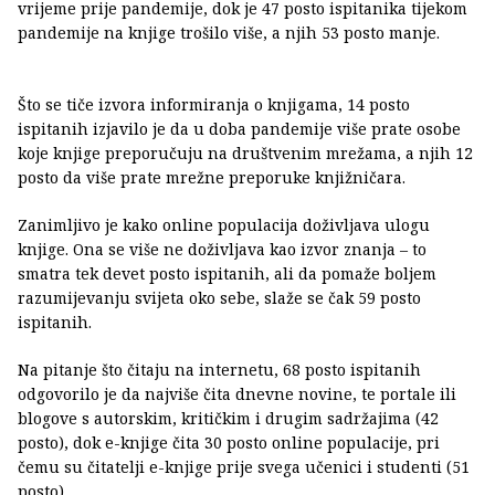
vrijeme prije pandemije, dok je 47 posto ispitanika tijekom
pandemije na knjige trošilo više, a njih 53 posto manje.
Što se tiče izvora informiranja o knjigama, 14 posto
ispitanih izjavilo je da u doba pandemije više prate osobe
koje knjige preporučuju na društvenim mrežama, a njih 12
posto da više prate mrežne preporuke knjižničara.
Zanimljivo je kako online populacija doživljava ulogu
knjige. Ona se više ne doživljava kao izvor znanja – to
smatra tek devet posto ispitanih, ali da pomaže boljem
razumijevanju svijeta oko sebe, slaže se čak 59 posto
ispitanih.
Na pitanje što čitaju na internetu, 68 posto ispitanih
odgovorilo je da najviše čita dnevne novine, te portale ili
blogove s autorskim, kritičkim i drugim sadržajima (42
posto), dok e-knjige čita 30 posto online populacije, pri
čemu su čitatelji e-knjige prije svega učenici i studenti (51
posto).