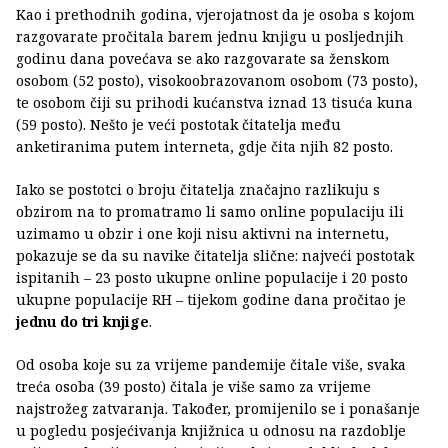
Kao i prethodnih godina, vjerojatnost da je osoba s kojom
razgovarate pročitala barem jednu knjigu u posljednjih
godinu dana povećava se ako razgovarate sa ženskom
osobom (52 posto), visokoobrazovanom osobom (73 posto),
te osobom čiji su prihodi kućanstva iznad 13 tisuća kuna
(59 posto). Nešto je veći postotak čitatelja među
anketiranima putem interneta, gdje čita njih 82 posto.
Iako se postotci o broju čitatelja značajno razlikuju s
obzirom na to promatramo li samo online populaciju ili
uzimamo u obzir i one koji nisu aktivni na internetu,
pokazuje se da su navike čitatelja slične: najveći postotak
ispitanih – 23 posto ukupne online populacije i 20 posto
ukupne populacije RH – tijekom godine dana pročitao je
jednu do tri knjige
.
Od osoba koje su za vrijeme pandemije čitale više, svaka
treća osoba (39 posto) čitala je više samo za vrijeme
najstrožeg zatvaranja. Također, promijenilo se i ponašanje
u pogledu posjećivanja knjižnica u odnosu na razdoblje