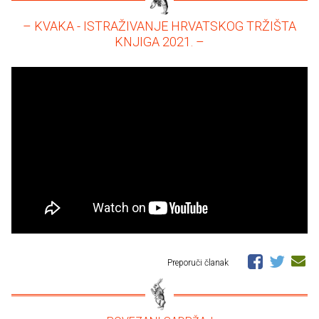
– KVAKA - ISTRAŽIVANJE HRVATSKOG TRŽIŠTA
KNJIGA 2021. –
Preporuči članak