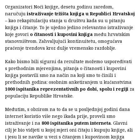
Organizatori Noći knjige, desetu godinu zaredom,
naručuju
istraživanje tržišta knjiga u Republici Hrvatskoj
– kao rekapitulaciju stanja u društvu kada su u pitanju
knjiga i čitanje. To je ujedno jedino relevantno istraživanje
koje govori
o čitanosti i kupovini knjiga
među hrvatskim
stanovništvom. Zahvaljujući kontinuitetu, omogućava
praćenje trendova kroz dulje vremensko razdoblje.
Kako bismo bili sigurni da rezultate možemo uspoređivati
s prethodnim mjerenjima, pitanja o čitanosti i kupovini
knjiga postavili smo na način na koji smo to činili i
prethodnih godina: osobnim anketiranjem u kućanstvima
1000 ispitanika reprezentativnih po dobi, spolu i regiji
za
populaciju Republike Hrvatske.
Međutim, s obzirom na to da se u posljednjoj godini dana
internet koristio više nego ikada prije, proveli smo
istraživanje i na
800 ispitanika putem interneta
. Glavni
cilj je bio vidjeti u kojoj mjeri oni čitaju i kupuju knjige, ali
i jesu li se navike u vezi s čitanjem i kupovinom knjiga