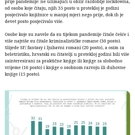
prije pandemije: ne uzimajući u obzir razdoblje lockdowna,
od osoba koje čitaju, njih 35 posto u protekloj je godini
posjećivalo knjižnice u manjoj mjeri nego prije, dok ih je
devet posto posjećivalo više.
Osobe koje su navele da su tijekom pandemije čitale češće i
više najviše su čitale kriminalističke romane (30 posto).
Slijede SF/ fantasy i ljubavni romani (20 posto), a osim za
beletristiku, hrvatski su čitatelji u protekloj godini bili više
zainteresirani za praktične knjige ili knjige za slobodno
vrijeme (16 posto) i knjige o osobnom razvoju ili duhovne
knjige (15 posto).