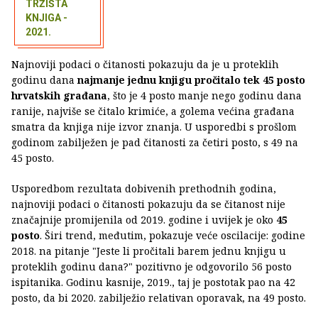
TRŽIŠTA
KNJIGA -
2021.
Najnoviji podaci o čitanosti pokazuju da je u proteklih
godinu dana
najmanje jednu knjigu pročitalo tek 45 posto
hrvatskih građana
, što je 4 posto manje nego godinu dana
ranije, najviše se čitalo krimiće, a golema većina građana
smatra da knjiga nije izvor znanja. U usporedbi s prošlom
godinom zabilježen je pad čitanosti za četiri posto, s 49 na
45 posto.
Usporedbom rezultata dobivenih prethodnih godina,
najnoviji podaci o čitanosti pokazuju da se čitanost nije
značajnije promijenila od 2019. godine i uvijek je oko
45
posto
. Širi trend, međutim, pokazuje veće oscilacije: godine
2018. na pitanje "Jeste li pročitali barem jednu knjigu u
proteklih godinu dana?" pozitivno je odgovorilo 56 posto
ispitanika. Godinu kasnije, 2019., taj je postotak pao na 42
posto, da bi 2020. zabilježio relativan oporavak, na 49 posto.