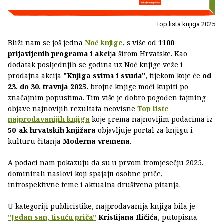
Top lista knjiga 2025
Bliži nam se još jedna
Noć knjige
, s više od
1100
prijavljenih programa i akcija
širom Hrvatske. Kao
dodatak posljednjih se godina uz Noć knjige veže i
prodajna akcija
"Knjiga svima i svuda"
, tijekom koje će
od
23. do 30. travnja 2025.
brojne knjige moći kupiti po
značajnim popustima. Tim više je dobro pogođen tajming
objave najnovijih rezultata neovisne
Top liste
najprodavanijih knjiga
koje prema najnovijim podacima iz
50-ak hrvatskih knjižara
objavljuje portal za knjigu i
kulturu čitanja
Moderna vremena
.
A podaci nam pokazuju da su u prvom tromjesečju 2025.
dominirali naslovi koji spajaju osobne priče,
introspektivne teme i aktualna društvena pitanja.
U kategoriji publicistike, najprodavanija knjiga bila je
"Jedan san, tisuću priča"
Kristijana Iličića
, putopisna