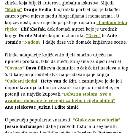
zbirka koja bilježi autorova globalna iskustva. Slijedi
"Matija"
Drage Hedla
, biografski portret koji je također
zauzeo prvo mjesto među biografijama i memoarima . U
književnosti, prvo mjesto pripalo je romanu
"I nebom teku
rijeke"
Elif Shafak
, dok domaći autori koje je urednik
knjige
Đorđe Matić
okupio u zborniku
"Drvo"
te
Ante
Tomić
s
"Nadom"
i dalje drže vrh domaće književne scene.
Filmke adaptacije književnih djela snažno utječu na
njihovu prodaju, tako da među knjigama za djecu serijal
"Čovpas"
Dava Pilkeyja
dominira s čak četiri naslova u top
5. U kategoriji roditeljstva najprodavanija je knjiga
"Čudesni tjedni"
Hetty van de Rijt
, a zanimljivo je da je i
najprodavanija kuharica vezana uz djecu i roditelje, jer
potonji su najviše kupovali
"Bebu za stolom: Sve o
avanturi dohrane te recepti za bebu i cijelu obitelj"
Ane Jelekovac Jurkin
i
Edite Šimić
.
U području popularne znanosti,
"Glukozna revolucija"
Jessie Inchauspé
i dalje predvodi listu, a u segmentu
društvevih tema i politike ističe se
Jordan B. Peterson
s