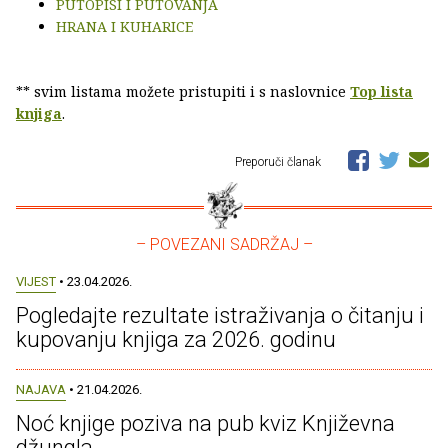
PUTOPISI I PUTOVANJA
HRANA I KUHARICE
** svim listama možete pristupiti i s naslovnice
Top lista
knjiga
.
Preporuči članak
– POVEZANI SADRŽAJ –
VIJEST
• 23.04.2026.
Pogledajte rezultate istraživanja o čitanju i
kupovanju knjiga za 2026. godinu
NAJAVA
• 21.04.2026.
Noć knjige poziva na pub kviz Književna
džungla