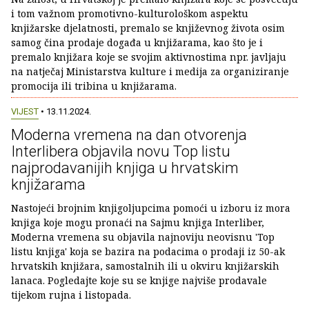
i tom važnom promotivno-kulturološkom aspektu
knjižarske djelatnosti, premalo se književnog života osim
samog čina prodaje događa u knjižarama, kao što je i
premalo knjižara koje se svojim aktivnostima npr. javljaju
na natječaj Ministarstva kulture i medija za organiziranje
promocija ili tribina u knjižarama.
VIJEST
• 13.11.2024.
Moderna vremena na dan otvorenja
Interlibera objavila novu Top listu
najprodavanijih knjiga u hrvatskim
knjižarama
Nastojeći brojnim knjigoljupcima pomoći u izboru iz mora
knjiga koje mogu pronaći na Sajmu knjiga Interliber,
Moderna vremena su objavila najnoviju neovisnu 'Top
listu knjiga' koja se bazira na podacima o prodaji iz 50-ak
hrvatskih knjižara, samostalnih ili u okviru knjižarskih
lanaca. Pogledajte koje su se knjige najviše prodavale
tijekom rujna i listopada.