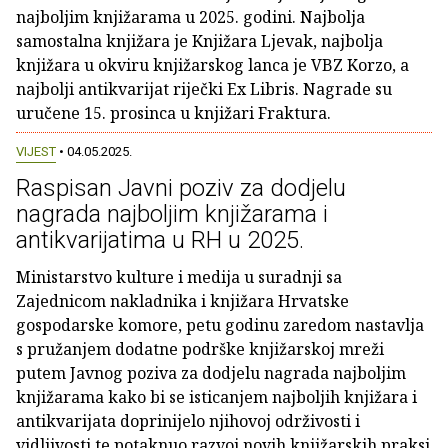
najboljim knjižarama u 2025. godini. Najbolja
samostalna knjižara je Knjižara Ljevak, najbolja
knjižara u okviru knjižarskog lanca je VBZ Korzo, a
najbolji antikvarijat riječki Ex Libris. Nagrade su
uručene 15. prosinca u knjižari Fraktura.
VIJEST
• 04.05.2025.
Raspisan Javni poziv za dodjelu
nagrada najboljim knjižarama i
antikvarijatima u RH u 2025.
Ministarstvo kulture i medija u suradnji sa
Zajednicom nakladnika i knjižara Hrvatske
gospodarske komore, petu godinu zaredom nastavlja
s pružanjem dodatne podrške knjižarskoj mreži
putem Javnog poziva za dodjelu nagrada najboljim
knjižarama kako bi se isticanjem najboljih knjižara i
antikvarijata doprinijelo njihovoj održivosti i
vidljivosti te potaknuo razvoj novih knjižarskih praksi