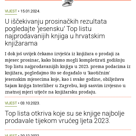
VIJEST
• 15.01.2024.
U iščekivanju prosinačkih rezultata
pogledajte 'jesensku' Top listu
najprodavanijih knjiga u hrvatskim
knjižarama
I dok još uvijek čekamo izvješća iz knjižara o prodaji za
mjesec prosinac, kako bismo mogli kompletirati godišnju
Top listu najprodavanijih knjiga u 2023. prema podacima iz
knjižara, pogledajmo što se događalo u 'kaotičnim'
jesenskim mjesecima koje, kao i svake godine, obilježava
Sajam knjiga Interliber u Zagrebu, koji sasvim izvjesno u
znatnoj mjeri utječe na knjižarsku prodaju.
VIJEST
• 03.10.2023.
Top lista otkriva koje su se knjige najbolje
prodavale tijekom vrućeg ljeta 2023.
VIJEST
• 20.12.2022.