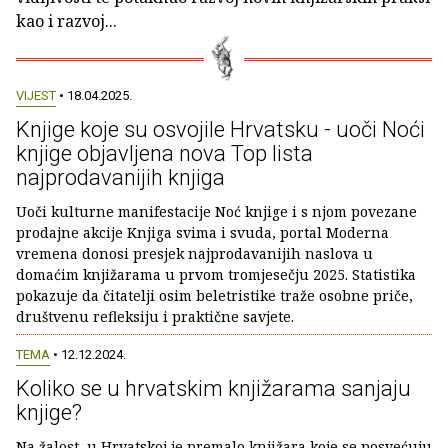
kao i razvoj...
VIJEST
• 18.04.2025.
Knjige koje su osvojile Hrvatsku - uoči Noći
knjige objavljena nova Top lista
najprodavanijih knjiga
Uoči kulturne manifestacije Noć knjige i s njom povezane
prodajne akcije Knjiga svima i svuda, portal Moderna
vremena donosi presjek najprodavanijih naslova u
domaćim knjižarama u prvom tromjesečju 2025. Statistika
pokazuje da čitatelji osim beletristike traže osobne priče,
društvenu refleksiju i praktične savjete.
TEMA
• 12.12.2024.
Koliko se u hrvatskim knjižarama sanjaju
knjige?
Na žalost, u Hrvatskoj je premalo knjižara koje se posvećuju