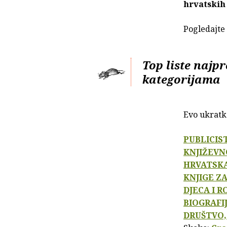
hrvatskih
Pogledajte 
Top liste najp
kategorijama
Evo ukratko
PUBLICIS
KNJIŽEVN
HRVATSKA
KNJIGE ZA
DJECA I R
BIOGRAFI
DRUŠTVO,