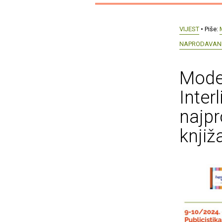
VIJEST
• Piše:
NAPRODAVANI
Mode
Inter
najpr
knji