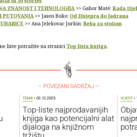
atia in 30 stories
A ZNANOST I TEHNOLOGIJA
>> Gabor Maté:
Kada tije
 I PUTOVANJA
>> Jasen Boko:
Od Dnjepra do Jadrana
KUHARICE
>> Ana Jelekovac Jurkin:
Beba za stolom
e liste potražite na stranici
Top lista knjiga
.
– POVEZANI SADRŽAJ –
TEMA
• 02.12.2025.
VIJEST
• 
Top-liste najprodavanijih
Obja
u
knjiga kao potencijalni alat
najpr
dijaloga na knjižnom
potra
tržištu