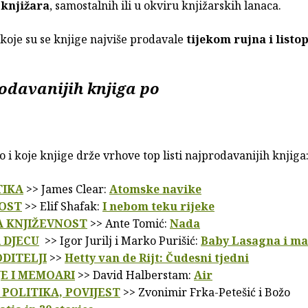
 knjižara
, samostalnih ili u okviru knjižarskih lanaca.
koje su se knjige najviše prodavale
tijekom rujna i listo
rodavanijih knjiga po
 i koje knjige drže vrhove top listi najprodavanijih knjiga
TIKA
>> James Clear:
Atomske navike
OST
>> Elif Shafak:
I nebom teku rijeke
 KNJIŽEVNOST
>> Ante Tomić: ​
Nada
 DJECU
>> Igor Jurilj i Marko Purišić:
Baby Lasagna i ma
ODITELJI
>>
Hetty van de Rijt: Čudesni tjedni
JE I MEMOARI
>> David Halberstam:
Air
 POLITIKA, POVIJEST
>> Zvonimir Frka-Petešić i Božo