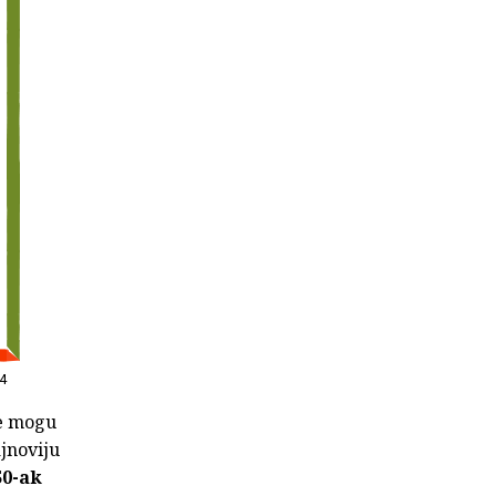
24
je mogu
jnoviju
50-ak