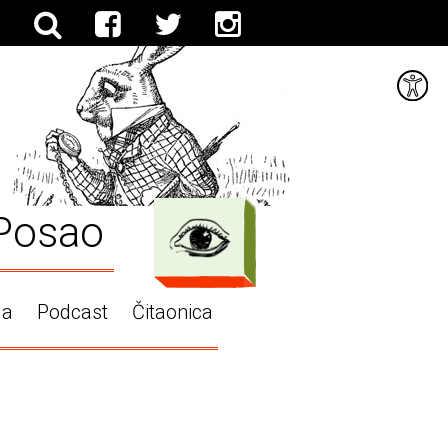
Posao
ga
Podcast
Čitaonica