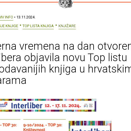
MV INFO
• 13.11.2024.
JE KNJIGE
TOP LISTA KNJIGA
KNJIŽARE
rna vremena na dan otvore
libera objavila novu Top listu
odavanijih knjiga u hrvatski
žarama