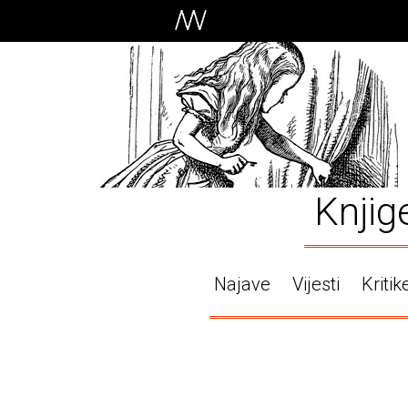
Knjig
Najave
Vijesti
Kritik