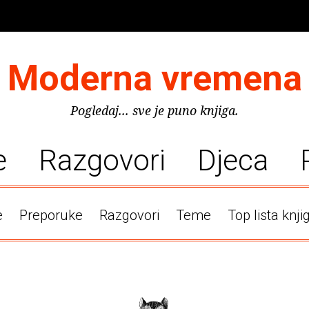
Moderna vremena
Pogledaj... sve je puno knjiga.
e
Razgovori
Djeca
e
Preporuke
Razgovori
Teme
Top lista knji