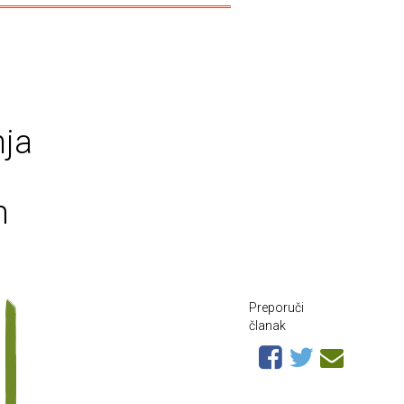
nja
m
Preporuči
članak