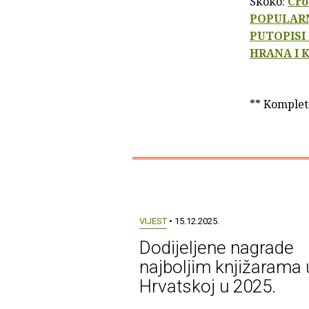
Skoko:
Cro
POPULARN
PUTOPISI
HRANA I 
** Kompletn
VIJEST
• 15.12.2025.
Dodijeljene nagrade
najboljim knjižarama 
Hrvatskoj u 2025.