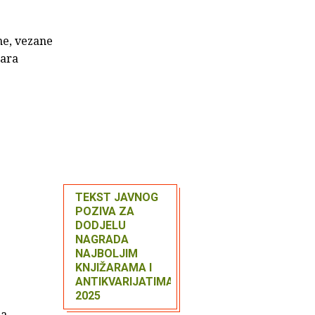
ne, vezane
žara
TEKST JAVNOG
POZIVA ZA
DODJELU
NAGRADA
NAJBOLJIM
KNJIŽARAMA I
ANTIKVARIJATIMA
2025
ga