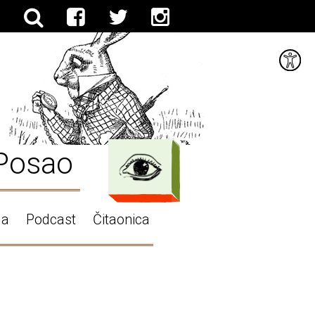
Posao
ga
Podcast
Čitaonica