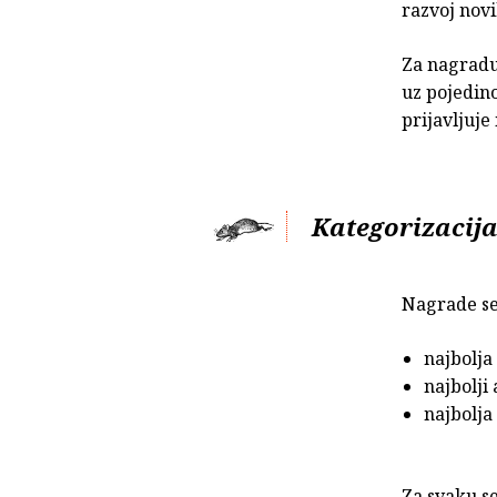
razvoj novi
Za nagradu 
uz pojedino
prijavljuje
Kategorizacij
Nagrade se
najbolja
najbolji 
najbolja
Za svaku se