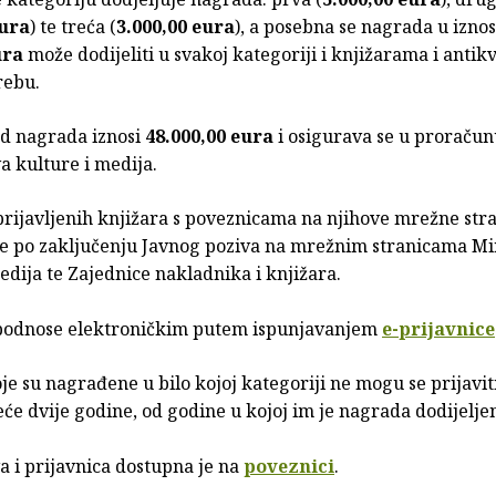
eura
) te treća (
3.000,00 eura
), a posebna se nagrada u izno
ura
može dodijeliti u svakoj kategoriji i knjižarama i antik
rebu.
d nagrada iznosi
48.000,00 eura
i osigurava se u proračun
a kulture i medija.
prijavljenih knjižara s poveznicama na njihove mrežne str
 se po zaključenju Javnog poziva na mrežnim stranicama Mi
edija te Zajednice nakladnika i knjižara.
 podnose elektroničkim putem ispunjavanjem
e-prijavnice
je su nagrađene u bilo kojoj kategoriji ne mogu se prijavit
eće dvije godine, od godine u kojoj im je nagrada dodijelje
a i prijavnica dostupna je na
poveznici
.