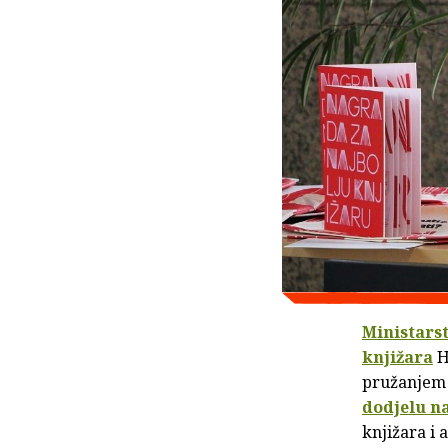
Ministarst
knjižara
H
pružanjem 
dodjelu n
knjižara i 