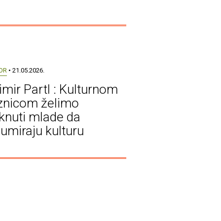
OR
• 21.05.2026.
imir Partl : Kulturnom
znicom želimo
knuti mlade da
umiraju kulturu