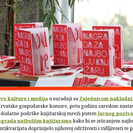
vo kulture i medija
u suradnji sa
Zajednicom nakladni
rvatske gospodarske komore, petu godinu zaredom nastav
dodatne podrške knjižarskoj mreži putem
Javnog poziva
agrada najboljim knjižarama
kako bi se isticanjem najbo
antikvarijata doprinijelo njihovoj održivosti i vidljivosti te