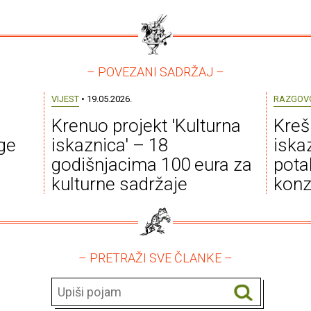
– POVEZANI SADRŽAJ –
VIJEST
• 19.05.2026.
RAZGOV
Krenuo projekt 'Kulturna
Kreš
ige
iskaznica' – 18
iska
godišnjacima 100 eura za
pota
kulturne sadržaje
konz
– PRETRAŽI SVE ČLANKE –