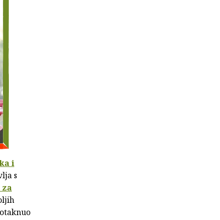
ka i
lja s
 za
ljih
 potaknuo