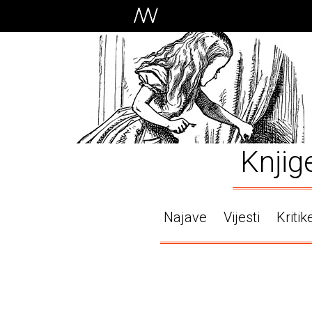
Knjig
Najave
Vijesti
Kritik