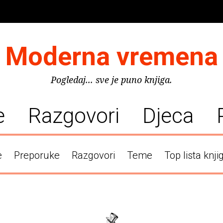
Moderna vremena
Pogledaj... sve je puno knjiga.
e
Razgovori
Djeca
e
Preporuke
Razgovori
Teme
Top lista knji