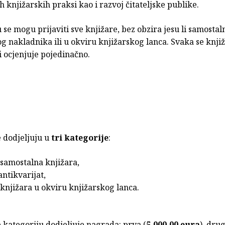
h knjižarskih praksi kao i razvoj čitateljske publike.
se mogu prijaviti sve knjižare, bez obzira jesu li samostal
g nakladnika ili u okviru knjižarskog lanca. Svaka se knji
 i ocjenjuje pojedinačno.
a
 dodjeljuju u
tri kategorije
:
 samostalna knjižara,
antikvarijat,
 knjižara u okviru knjižarskog lanca.
 kategoriju dodjeljuje nagrada: prva (
5.000,00 eura
), dru