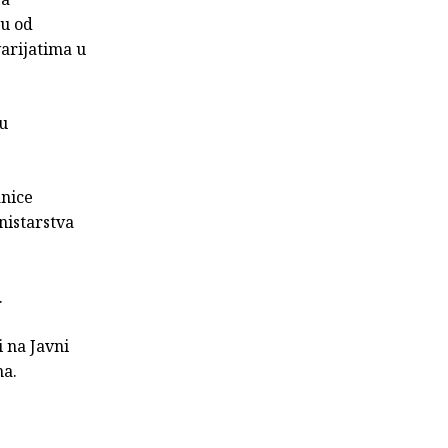
su od
varijatima u
u
anice
nistarstva
.
i na Javni
na.