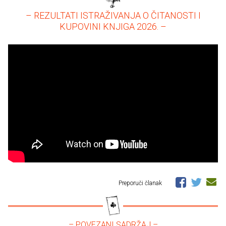
– REZULTATI ISTRAŽIVANJA O ČITANOSTI I
KUPOVINI KNJIGA 2026. –
Preporuči članak
– POVEZANI SADRŽAJ –