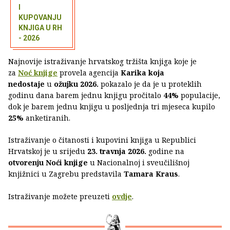
I
KUPOVANJU
KNJIGA U RH
- 2026
Najnovije istraživanje hrvatskog tržišta knjiga koje je
za
Noć knjige
provela agencija
Karika koja
nedostaje
u
ožujku 2026.
pokazalo je da je u proteklih
godinu dana barem jednu knjigu pročitalo
44%
populacije,
dok je barem jednu knjigu u posljednja tri mjeseca kupilo
25%
anketiranih.
Istraživanje o čitanosti i kupovini knjiga u Republici
Hrvatskoj je u srijedu
23. travnja 2026.
godine na
otvorenju Noći knjige
u Nacionalnoj i sveučilišnoj
knjižnici u Zagrebu predstavila
Tamara Kraus
.
Istraživanje možete preuzeti
ovdje
.