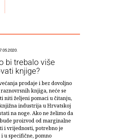
7.05.2020.
o bi trebalo više
vati knjige?
većanja prodaje i bez dovoljno
 raznovrsnih knjiga, neće se
i niti željeni pomaci u čitanju,
 knjižna industrija u Hrvatskoj
stati na noge. Ako ne želimo da
 bude proizvod od marginalne
i i vrijednosti, potrebno je
 i u specifične, pomno