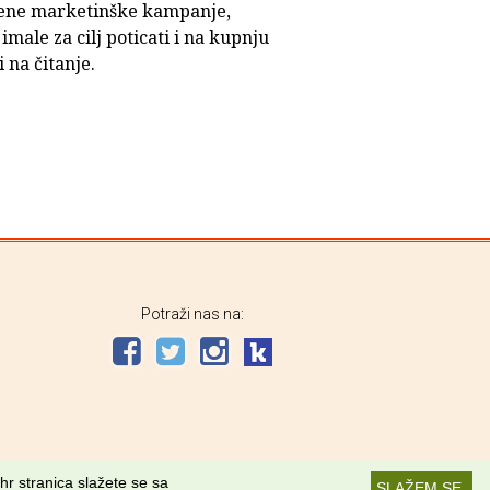
ene marketinške kampanje,
 imale za cilj poticati i na kupnju
i na čitanje.
Potraži nas na:
hr stranica slažete se sa
SLAŽEM SE