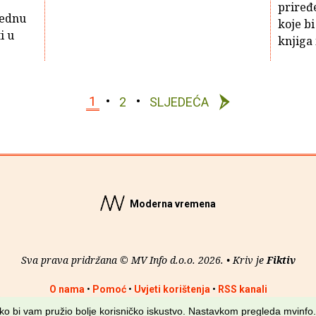
priređ
jednu
koje bi
i u
knjiga 
1
2
SLJEDEĆA
Moderna vremena
Sva prava pridržana © MV Info d.o.o. 2026. • Kriv je
Fiktiv
O nama
•
Pomoć
•
Uvjeti korištenja
•
RSS kanali
kako bi vam pružio bolje korisničko iskustvo. Nastavkom pregleda mvinfo.