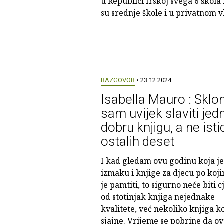
u Republici Irskoj svega 6 škola
su srednje škole i u privatnom v
RAZGOVOR
• 23.12.2024.
Isabella Mauro : Sklo
sam uvijek slaviti jed
dobru knjigu, a ne isti
ostalih deset
I kad gledam ovu godinu koja je
izmaku i knjige za djecu po koj
je pamtiti, to sigurno neće biti c
od stotinjak knjiga nejednake
kvalitete, već nekoliko knjiga k
sjajne. Vrijeme se pobrine da o