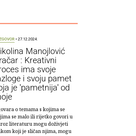
ZGOVOR
• 27.12.2024.
ikolina Manojlović
račar : Kreativni
roces ima svoje
azloge i svoju pamet
oja je 'pametnija' od
oje
ovara o temama s kojima se
jima se malo ili rijetko govori u
a kroz literaturu mogu doživjeti
likom koji je sličan njima, mogu