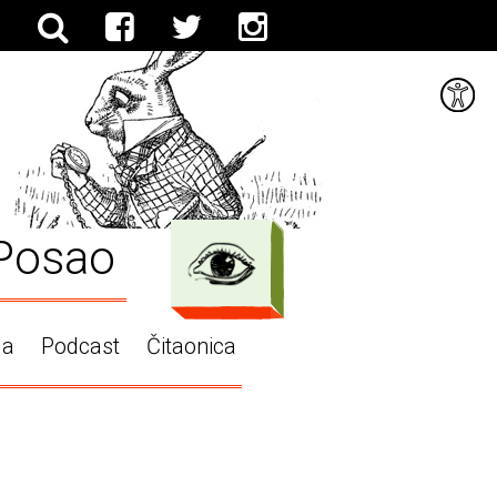
Posao
ga
Podcast
Čitaonica