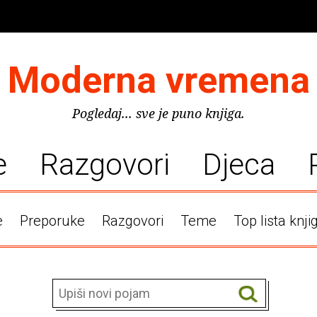
Moderna vremena
Pogledaj... sve je puno knjiga.
e
Razgovori
Djeca
e
Preporuke
Razgovori
Teme
Top lista knji