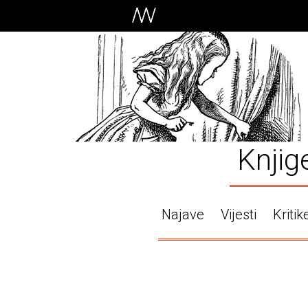
Knjig
Najave
Vijesti
Kritik