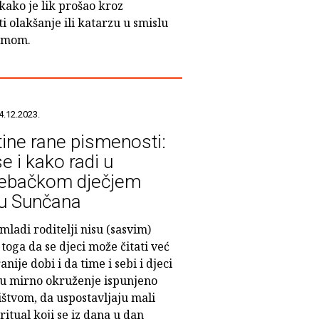
i kako je lik prošao kroz
i olakšanje ili katarzu u smislu
emom.
4.12.2023.
tine rane pismenosti:
e i kako radi u
ebačkom dječjem
ću Sunčana
ladi roditelji nisu (sasvim)
 toga da se djeci može čitati već
anije dobi i da time i sebi i djeci
ju mirno okruženje ispunjeno
ištvom, da uspostavljaju mali
ritual koji se iz dana u dan