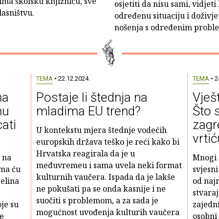
 ima školsku knjižnicu, sve
osjetiti da nisu sami, vidjet
lasništvu.
određenu situaciju i doživjet
nošenja s određenim probl
TEMA
• 22.12.2024.
TEMA
• 2
na
Postaje li štednja na
Vješ
nu
mladima EU trend?
Što s
cati
zagr
U kontekstu mjera štednje vodećih
vrti
europskih država teško je reći kako bi
Hrvatska reagirala da je u
 na
Mnogi m
međuvremeu i sama uvela neki format
ima ću
svjesni
kulturnih vaučera. Ispada da je lakše
jelina
od najr
ne pokušati pa se onda kasnije i ne
stvara
suočiti s problemom, a za sada je
oje su
zajedn
mogućnost uvođenja kulturih vaučera
ve
osobni 