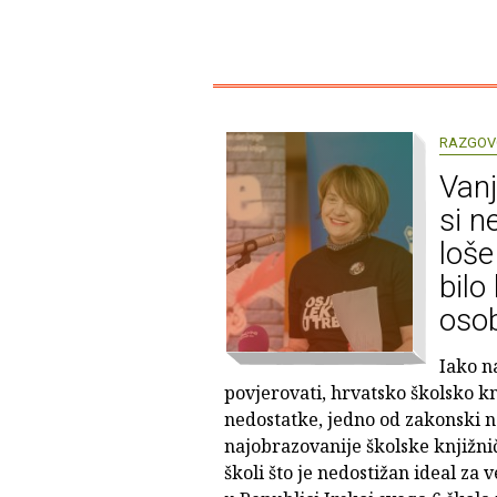
RAZGOV
Vanj
si n
loše
bilo
oso
Iako n
povjerovati, hrvatsko školsko knj
nedostatke, jedno od zakonski n
najobrazovanije školske knjižnič
školi što je nedostižan ideal za 