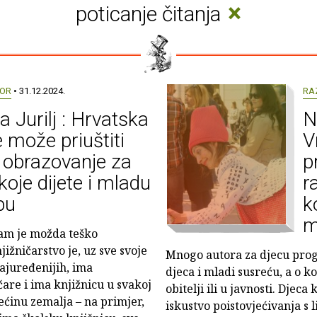
×
poticanje čitanja
OR
• 31.12.2024.
RA
a Jurilj : Hrvatska
N
e može priuštiti
V
 obrazovanje za
p
 koje dijete i mladu
r
bu
k
m
am je možda teško
ižničarstvo je, uz sve svoje
Mnogo autora za djecu prog
ajuređenijih, ima
djeca i mladi susreću, a o ko
are i ima knjižnicu u svakoj
obitelji ili u javnosti. Djec
većinu zemalja – na primjer,
iskustvo poistovjećivanja s 