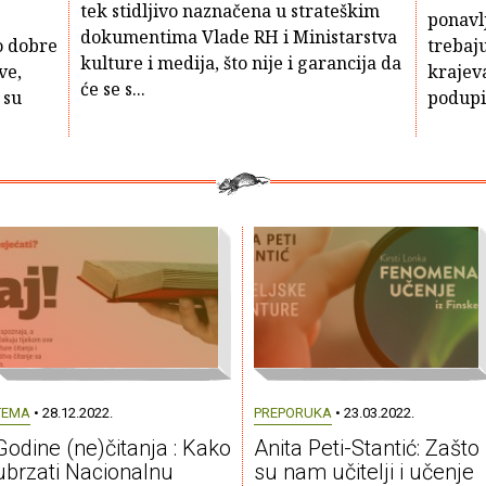
tek stidljivo naznačena u strateškim
ponavlj
dokumentima Vlade RH i Ministarstva
o dobre
trebaju
kulture i medija, što nije i garancija da
ve,
krajeva
će se s...
 su
podupi
TEMA
• 28.12.2022.
PREPORUKA
• 23.03.2022.
Godine (ne)čitanja : Kako
Anita Peti-Stantić: Zašto
ubrzati Nacionalnu
su nam učitelji i učenje