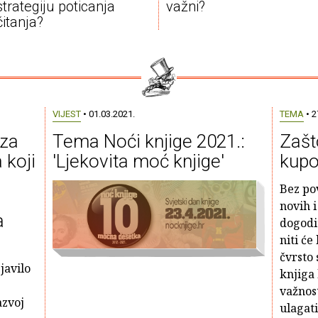
strategiju poticanja
važni?
čitanja?
VIJEST
• 01.03.2021.
TEMA
• 2
 za
Tema Noći knjige 2021.:
Zašt
 koji
'Ljekovita moć knjige'
kupo
Bez po
novih i
a
dogodit
niti će
čvrsto 
javilo
knjiga
važnost
azvoj
ulagati