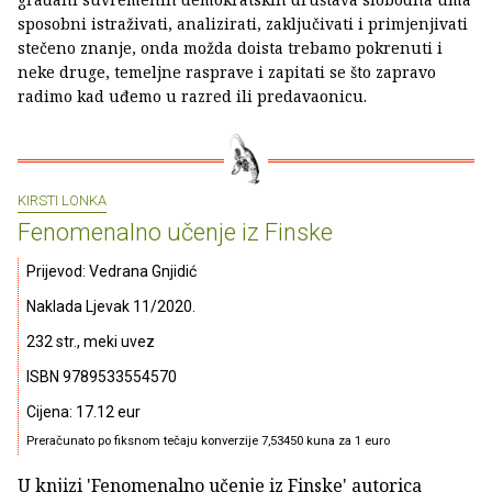
sposobni istraživati, analizirati, zaključivati i primjenjivati
stečeno znanje, onda možda doista trebamo pokrenuti i
neke druge, temeljne rasprave i zapitati se što zapravo
radimo kad uđemo u razred ili predavaonicu.
KIRSTI LONKA
Fenomenalno učenje iz Finske
Prijevod: Vedrana Gnjidić
Naklada Ljevak 11/2020.
232 str., meki uvez
ISBN 9789533554570
Cijena: 17.12 eur
Preračunato po fiksnom tečaju konverzije 7,53450 kuna za 1 euro
U knjizi 'Fenomenalno učenje iz Finske' autorica