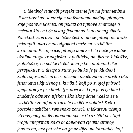
U idealnoj situaciji projekt utemeljen na fenomenima
ili nastavni sat utemeljen na fenomenu počinje pitanjem
koje postave učenici, on polazi od njihove znatiželje o
nečemu što se tiče nekog fenomena iz stvarnog života.
Ponekad, zapravo i prilično često, tim se pitanjima može
pristupiti tako da se odgovori traže na različitim
stranama. Primjerice, pitanja koja se tiču naše prirodne
okoline mogu se sagledati s političke, povijesne, biološke,
psihološke, geološke ili čak kemijske i matematičke
perspektive. S druge strane, jednako je prikladno i
zadovoljavajuće proces učenja i poučavanja osmisliti oko
fenomena uključenog u kurikul, koji po svojoj prirodi
spaja mnoge predmete (primjerice: koja je vrijednost i
značenje odmora tijekom školskog dana? Zašto se u
različitim zemljama koriste različite valute? Zašto
postoje različite vremenske zone?). U iskustvu učenja
utemeljenog na fenomenima svi se ti različiti pristupi
mogu integrirati kako bi oblikovali cjelinu čitavog
fenomena, bez potrebe da ga se dijeli na komadiće koji