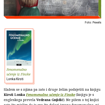
Foto: Pexels
Fenomenalno
učenje iz Finske
Lonka Kirsti
Slažem se s njima pa zato i druge želim podsjetiti na knjigu
Kirsti Lonka
Fenomenalno učenje iz Finske
(knjigu je s
engleskoga prevela
Vedrana Gnjidić
). Ne pišem o toj knjizi
zato što mislim da je sve što dolazi izvana fenomenalno, ni