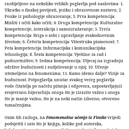
razdijeljene na nekoliko velikih poglavlja pod naslovima: 1.
Ukratko o finskoj povijesti, jeziku i obrazovnom sustavu; 2.
Pouke iz psihologije obrazovanja; 3. Prva kompetencija:
Misliti i učiti kako učiti; 4. Druga kompetencija: Kulturalne
kompetencije, interakcija i samoizražavanje; 5. Treća
kompetencija: Briga o sebi i upravljanje svakodnevnim
životom; 6. Četvrta kompetencija: Višestruka pismenost; 7.
Peta kompetencija: Informacijska i komunikacijska
tehnologija; 8. Šesta kompetencija: Vještine za rad i
poduzetništvo; 9. Sedma kompetencija: Utjecaj na izgradnju
održive budućnosti i sudjelovanje u njoj; 10. Učenje
utemeljeno na fenomenima; 11. Kamo idemo dalje? Vizije za
budućnost. Potpoglavlja unutar svakog većeg poglavlja
vode čitatelja po načelu pitanja i odgovora, uspostavljajući
svojevrsnu hijerarhiju onoga što je izrazito važno i onoga
što je manje važno, što je na neki način izborno, otvoreno
tumačenjima.
Osim tih razloga, na
Fenomenalno učenje iz Finske
vrijedi
podsjetiti i zato što je knjiga, koliko god autorska,