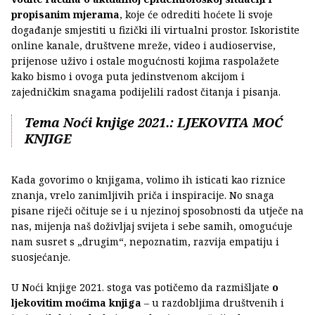
propisanim mjerama
, koje će odrediti hoćete li svoje
događanje smjestiti u fizički ili virtualni prostor. Iskoristite
online kanale, društvene mreže, video i audioservise,
prijenose uživo i ostale mogućnosti kojima raspolažete
kako bismo i ovoga puta jedinstvenom akcijom i
zajedničkim snagama podijelili radost čitanja i pisanja.
Tema Noći knjige 2021.: LJEKOVITA MOĆ
KNJIGE
Kada govorimo o knjigama, volimo ih isticati kao riznice
znanja, vrelo zanimljivih priča i inspiracije. No snaga
pisane riječi očituje se i u njezinoj sposobnosti da utječe na
nas, mijenja naš doživljaj svijeta i sebe samih, omogućuje
nam susret s „drugim“, nepoznatim, razvija empatiju i
suosjećanje.
U Noći knjige 2021. stoga vas potičemo da razmišljate
o
ljekovitim moćima knjiga
– u razdobljima društvenih i