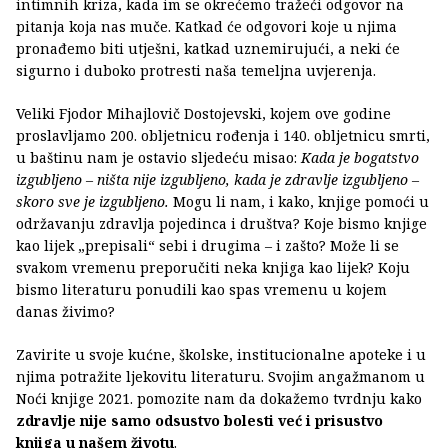
intimnih kriza, kada im se okrećemo tražeći odgovor na
pitanja koja nas muče. Katkad će odgovori koje u njima
pronađemo biti utješni, katkad uznemirujući, a neki će
sigurno i duboko protresti naša temeljna uvjerenja.
Veliki Fjodor Mihajlovič Dostojevski, kojem ove godine
proslavljamo 200. obljetnicu rođenja i 140. obljetnicu smrti,
u baštinu nam je ostavio sljedeću misao:
Kada je bogatstvo
izgubljeno – ništa nije izgubljeno, kada je zdravlje izgubljeno –
skoro sve je izgubljeno.
Mogu li nam, i kako, knjige pomoći u
održavanju zdravlja pojedinca i društva? Koje bismo knjige
kao lijek „prepisali“ sebi i drugima – i zašto? Može li se
svakom vremenu preporučiti neka knjiga kao lijek? Koju
bismo literaturu ponudili kao spas vremenu u kojem
danas živimo?
Zavirite u svoje kućne, školske, institucionalne apoteke i u
njima potražite ljekovitu literaturu. Svojim angažmanom u
Noći knjige 2021. pomozite nam da dokažemo tvrdnju kako
zdravlje nije samo odsustvo bolesti već i prisustvo
knjiga u našem životu
.