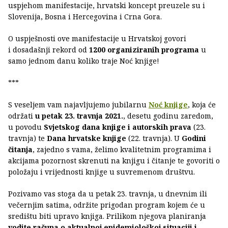
uspjehom manifestacije, hrvatski koncept preuzele su i
Slovenija, Bosna i Hercegovina i Crna Gora.
O uspješnosti ove manifestacije u Hrvatskoj govori
i dosadašnji rekord od
1200 organiziranih programa
u
samo jednom danu koliko traje Noć knjige!
***
S veseljem vam najavljujemo jubilarnu
Noć knjige
, koja će
održati
u petak 23. travnja 2021.
, desetu godinu zaredom,
u povodu
Svjetskog dana knjige i autorskih prava
(23.
travnja) te
Dana hrvatske knjige
(22. travnja). U
Godini
čitanja
, zajedno s vama, želimo kvalitetnim programima i
akcijama pozornost skrenuti na knjigu i čitanje te govoriti o
položaju i vrijednosti knjige u suvremenom društvu.
Pozivamo vas stoga da u petak 23. travnja, u dnevnim ili
večernjim satima, održite prigodan program kojem će u
središtu biti upravo knjiga. Prilikom njegova planiranja
vodite računa o aktualnoj epidemiološkoj situaciji i