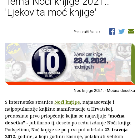
Tema Noći knjige 2021.:
'Ljekovita moć knjige'
Preporuči članak
Noć knjige 2021. - Moćna desetka
S internetske stranice
Noći knjige
, najmasovnije i
najpopularnije knjižne manifestacije u Hrvatskoj,
prenosimo prvo priopćenje kojim se najavljuje
"moćna
desetka"
- jubilarno tj. deseto po redu izdanje Noći knjige.
Podsjetimo, Noć knjige se po prvi put održala
23. travnja
2012.
godine, a koju godinu kasnije, potaknuti velikim