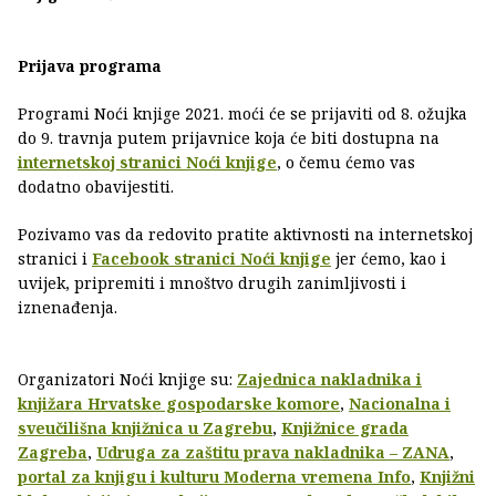
Prijava programa
Programi Noći knjige 2021. moći će se prijaviti od 8. ožujka
do 9. travnja putem prijavnice koja će biti dostupna na
internetskoj stranici Noći knjige
, o čemu ćemo vas
dodatno obavijestiti.
Pozivamo vas da redovito pratite aktivnosti na internetskoj
stranici i
Facebook stranici Noći knjige
jer ćemo, kao i
uvijek, pripremiti i mnoštvo drugih zanimljivosti i
iznenađenja.
Organizatori Noći knjige su:
Zajednica nakladnika i
knjižara Hrvatske gospodarske komore
,
Nacionalna i
sveučilišna knjižnica u Zagrebu
,
Knjižnice grada
Zagreba
,
Udruga za zaštitu prava nakladnika – ZANA
,
portal za knjigu i kulturu Moderna vremena Info
,
Knjižni