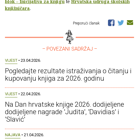
blok – Inicijativa za knjigu
te
Hrvatska udruga školskih
knjižničara
.
Preporuči članak
– POVEZANI SADRŽAJ –
VIJEST
• 23.04.2026.
Pogledajte rezultate istraživanja o čitanju i
kupovanju knjiga za 2026. godinu
VIJEST
• 22.04.2026.
Na Dan hrvatske knjige 2026. dodijeljene
dodijeljene nagrade 'Judita', 'Davidias' i
'Slavić'
NAJAVA
• 21.04.2026.