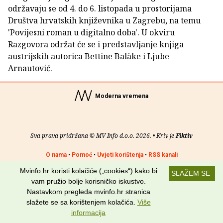
održavaju se od 4. do 6. listopada u prostorijama
Društva hrvatskih književnika u Zagrebu, na temu
'Povijesni roman u digitalno doba'. U okviru
Razgovora održat će se i predstavljanje knjiga
austrijskih autorica Bettine Balàke i Ljube
Arnautović.
Moderna vremena
Sva prava pridržana © MV Info d.o.o. 2026. • Kriv je
Fiktiv
O nama
•
Pomoć
•
Uvjeti korištenja
•
RSS kanali
Mvinfo.hr koristi kolačiće („cookies“) kako bi
SLAŽEM SE
Potraži nas na:
vam pružio bolje korisničko iskustvo.
Nastavkom pregleda mvinfo.hr stranica
slažete se sa korištenjem kolačića.
Više
informacija