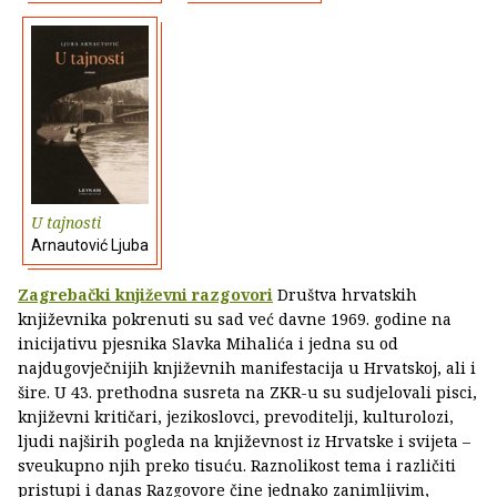
U tajnosti
Arnautović Ljuba
Zagrebački književni razgovori
Društva hrvatskih
književnika pokrenuti su sad već davne 1969. godine na
inicijativu pjesnika Slavka Mihalića i jedna su od
najdugovječnijih književnih manifestacija u Hrvatskoj, ali i
šire. U 43. prethodna susreta na ZKR-u su sudjelovali pisci,
književni kritičari, jezikoslovci, prevoditelji, kulturolozi,
ljudi najširih pogleda na književnost iz Hrvatske i svijeta –
sveukupno njih preko tisuću. Raznolikost tema i različiti
pristupi i danas Razgovore čine jednako zanimljivim,