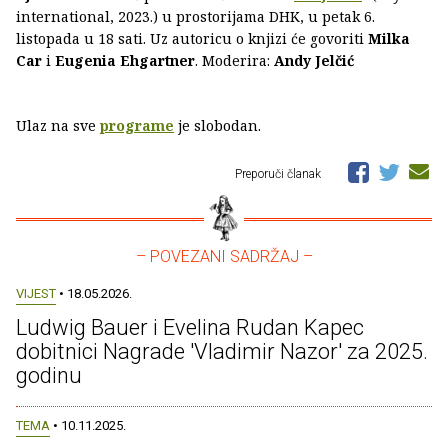
international, 2023.) u prostorijama DHK, u petak 6.
listopada u 18 sati. Uz autoricu o knjizi će govoriti
Milka
Car
i
Eugenia Ehgartner
. Moderira:
Andy Jelčić
Ulaz na sve
programe
je slobodan.
Preporuči članak
– POVEZANI SADRŽAJ –
VIJEST
• 18.05.2026.
Ludwig Bauer i Evelina Rudan Kapec
dobitnici Nagrade 'Vladimir Nazor' za 2025.
godinu
TEMA
• 10.11.2025.