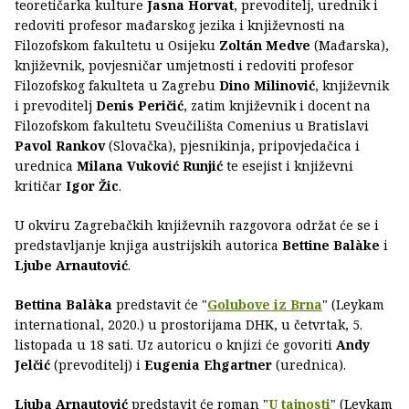
teoretičarka kulture
Jasna Horvat
, prevoditelj, urednik i
redoviti profesor mađarskog jezika i književnosti na
Filozofskom fakultetu u Osijeku
Zoltán Medve
(Mađarska),
književnik, povjesničar umjetnosti i redoviti profesor
Filozofskog fakulteta u Zagrebu
Dino Milinović
, književnik
i prevoditelj
Denis Peričić
, zatim književnik i docent na
Filozofskom fakultetu Sveučilišta Comenius u Bratislavi
Pavol Rankov
(Slovačka), pjesnikinja, pripovjedačica i
urednica
Milana Vuković Runjić
te esejist i književni
kritičar
Igor Žic
.
U okviru Zagrebačkih književnih razgovora održat će se i
predstavljanje knjiga austrijskih autorica
Bettine Balàke
i
Ljube Arnautović
.
Bettina Balàka
predstavit će "
Golubove iz Brna
" (Leykam
international, 2020.) u prostorijama DHK, u četvrtak, 5.
listopada u 18 sati. Uz autoricu o knjizi će govoriti
Andy
Jelčić
(prevoditelj) i
Eugenia Ehgartner
(urednica).
Ljuba Arnautović
predstavit će roman "
U tajnosti
" (Leykam