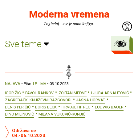
Moderna vremena
Pogledaj... sve je puno knjiga.
Sve teme
NAJAVA
• Piše:
I.P. - MV
• 03.10.2023.
IGOR ŽIC
PAVOL RANKOV
ZOLTÁN MEDVE
LJUBA ARNAUTOVIĆ
ZAGREBAČKI KNJIŽEVNI RAZGOVORI
JASNA HORVAT
DENIS PERIČIĆ
BORIS BECK
HRVOJE HITREC
LUDWIG BAUER
DINO MILINOVIĆ
MILANA VUKOVIĆ-RUNJIĆ
Održava se
04.-06.10.2023.