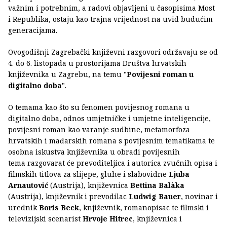
važnim i potrebnim, a radovi objavljeni u časopisima Most
i Republika, ostaju kao trajna vrijednost na uvid budućim
generacijama.
Ovogodišnji Zagrebački književni razgovori održavaju se od
4. do 6. listopada u prostorijama Društva hrvatskih
književnika u Zagrebu, na temu "
Povijesni roman u
digitalno doba
".
O temama kao što su fenomen povijesnog romana u
digitalno doba, odnos umjetničke i umjetne inteligencije,
povijesni roman kao varanje sudbine, metamorfoza
hrvatskih i mađarskih romana s povijesnim tematikama te
osobna iskustva književnika u obradi povijesnih
tema razgovarat će prevoditeljica i autorica zvučnih opisa i
filmskih titlova za slijepe, gluhe i slabovidne
Ljuba
Arnautović
(Austrija), književnica
Bettina Balàka
(Austrija), književnik i prevodilac
Ludwig Bauer
, novinar i
urednik
Boris Beck
, književnik, romanopisac te filmski i
televizijski scenarist
Hrvoje Hitrec
, književnica i