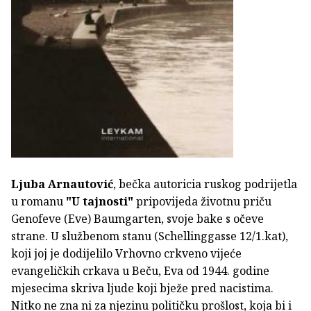
Ljuba Arnautović
, bečka autoricia ruskog podrijetla
u romanu
"U tajnosti"
pripovijeda životnu priču
Genofeve (Eve) Baumgarten, svoje bake s očeve
strane. U službenom stanu (Schellinggasse 12/1.kat),
koji joj je dodijelilo Vrhovno crkveno vijeće
evangeličkih crkava u Beču, Eva od 1944. godine
mjesecima skriva ljude koji bježe pred nacistima.
Nitko ne zna ni za njezinu političku prošlost, koja bi i