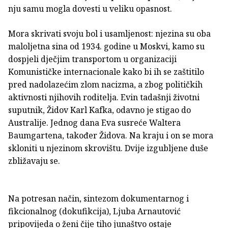
nju samu mogla dovesti u veliku opasnost.
Mora skrivati svoju bol i usamljenost: njezina su oba
maloljetna sina od 1934. godine u Moskvi, kamo su
dospjeli dječjim transportom u organizaciji
Komunističke internacionale kako bi ih se zaštitilo
pred nadolazećim zlom nacizma, a zbog političkih
aktivnosti njihovih roditelja. Evin tadašnji životni
suputnik, Židov Karl Kafka, odavno je stigao do
Australije. Jednog dana Eva susreće Waltera
Baumgartena, također Židova. Na kraju i on se mora
skloniti u njezinom skrovištu. Dvije izgubljene duše
zbližavaju se.
Na potresan način, sintezom dokumentarnog i
fikcionalnog (dokufikcija), Ljuba Arnautović
pripovijeda o ženi čije tiho junaštvo ostaje