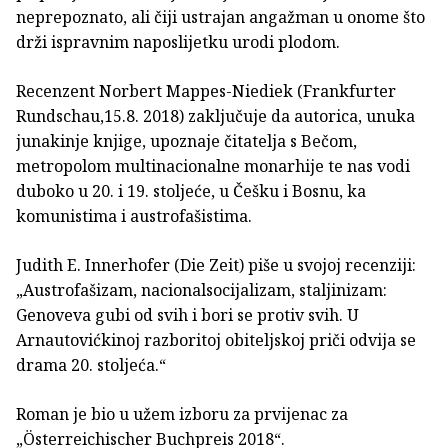
neprepoznato, ali čiji ustrajan angažman u onome što
drži ispravnim naposlijetku urodi plodom.
Recenzent Norbert Mappes-Niediek (Frankfurter
Rundschau,15.8. 2018) zaključuje da autorica, unuka
junakinje knjige, upoznaje čitatelja s Bečom,
metropolom multinacionalne monarhije te nas vodi
duboko u 20. i 19. stoljeće, u Češku i Bosnu, ka
komunistima i austrofašistima.
Judith E. Innerhofer (Die Zeit) piše u svojoj recenziji:
„Austrofašizam, nacionalsocijalizam, staljinizam:
Genoveva gubi od svih i bori se protiv svih. U
Arnautovićkinoj razboritoj obiteljskoj priči odvija se
drama 20. stoljeća.“
Roman je bio u užem izboru za prvijenac za
„Österreichischer Buchpreis 2018“.