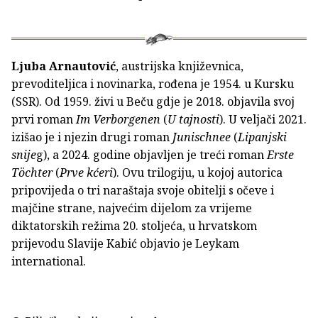
Ljuba Arnautović
, austrijska književnica,
prevoditeljica i novinarka, rođena je 1954. u Kursku
(SSR). Od 1959. živi u Beču gdje je 2018. objavila svoj
prvi roman
Im Verborgenen
(
U tajnosti
). U veljači 2021.
izišao je i njezin drugi roman
Junischnee
(
Lipanjski
snije
g), a 2024. godine objavljen je treći roman
Erste
Töchter
(
Prve kćeri
). Ovu trilogiju, u kojoj autorica
pripovijeda o tri naraštaja svoje obitelji s očeve i
majčine strane, najvećim dijelom za vrijeme
diktatorskih režima 20. stoljeća, u hrvatskom
prijevodu Slavije Kabić objavio je Leykam
international.