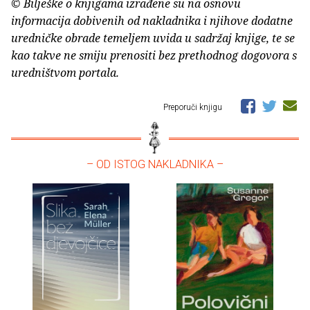
© Bilješke o knjigama izrađene su na osnovu
informacija dobivenih od nakladnika i njihove dodatne
uredničke obrade temeljem uvida u sadržaj knjige, te se
kao takve ne smiju prenositi bez prethodnog dogovora s
uredništvom portala.
Preporuči knjigu
– OD ISTOG NAKLADNIKA –