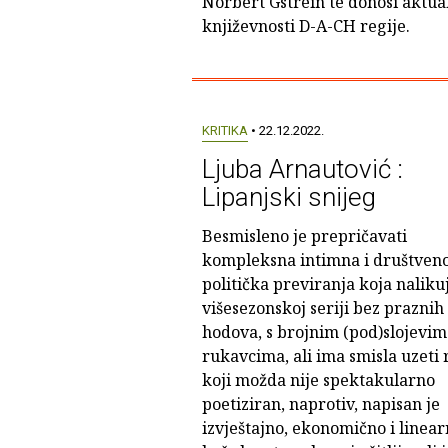
Norbert Gstrein te donosi aktu
književnosti D-A-CH regije.
KRITIKA
• 22.12.2022.
Ljuba Arnautović :
Lipanjski snijeg
Besmisleno je prepričavati
kompleksna intimna i društven
politička previranja koja naliku
višesezonskoj seriji bez praznih
hodova, s brojnim (pod)slojevim
rukavcima, ali ima smisla uzeti
koji možda nije spektakularno
poetiziran, naprotiv, napisan je
izvještajno, ekonomično i linear