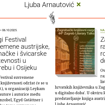
×
Ljuba Arnautović
• 06.10.2025.
NA
i Festival
Z
emene austrijske,
r
ačke i švicarske
r
ževnosti u
d
ebu i Osijeku
Ov
ra
Festival suvremene
li
 književnosti održat će se u
hrvatskih književnika u Za
0.), u organizaciji Leykam
u digitalno doba'. U okviru 
 autore i autorice među
predstavljanje knjiga austri
nzobel, Egyd Gstättner i
Ljube Arnautović.