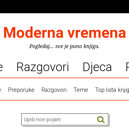
Moderna vremena
Pogledaj... sve je puno knjiga.
e
Razgovori
Djeca
e
Preporuke
Razgovori
Teme
Top lista knji