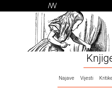
Knjig
Najave
Vijesti
Kritik