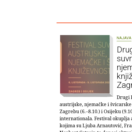
NAJAVA
Drug
suvr
njem
knji
Zagr
Drugi 
austrijske, njemačke i švicarske
Zagrebu (6.–8.10.) i Osijeku (9.1
internationala. Festival okuplja
kojima su Ljuba Arnautović, Fra