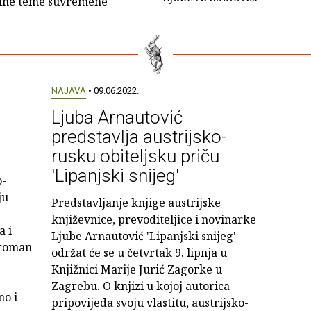
alne teme suvremene
NAJAVA
• 09.06.2022.
Ljuba Arnautović
predstavlja austrijsko-
rusku obiteljsku priču
'Lipanjski snijeg'
o-
ju
Predstavljanje knjige austrijske
književnice, prevoditeljice i novinarke
a i
Ljube Arnautović 'Lipanjski snijeg'
 roman
održat će se u četvrtak 9. lipnja u
Knjižnici Marije Jurić Zagorke u
Zagrebu. O knjizi u kojoj autorica
no i
pripovijeda svoju vlastitu, austrijsko-