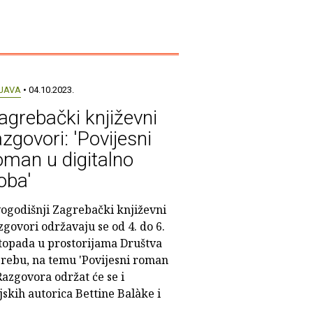
JAVA
• 04.10.2023.
agrebački književni
azgovori: 'Povijesni
oman u digitalno
oba'
ogodišnji Zagrebački književni
zgovori održavaju se od 4. do 6.
stopada u prostorijama Društva
grebu, na temu 'Povijesni roman
Razgovora održat će se i
jskih autorica Bettine Balàke i