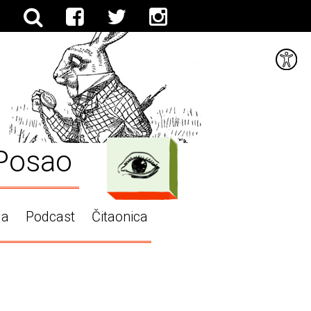
Posao
ga
Podcast
Čitaonica