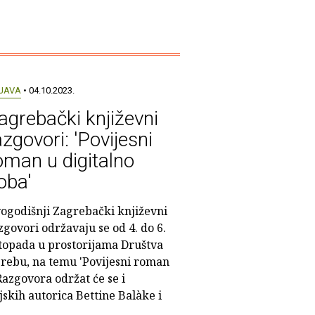
JAVA
• 04.10.2023.
agrebački književni
azgovori: 'Povijesni
oman u digitalno
oba'
ogodišnji Zagrebački književni
zgovori održavaju se od 4. do 6.
stopada u prostorijama Društva
grebu, na temu 'Povijesni roman
Razgovora održat će se i
jskih autorica Bettine Balàke i