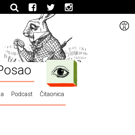
Posao
ga
Podcast
Čitaonica