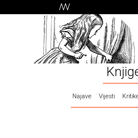
Knjig
Najave
Vijesti
Kritik