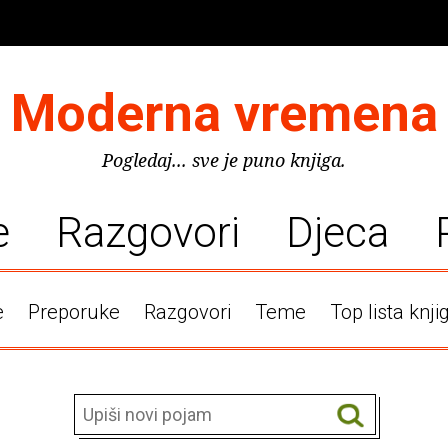
Moderna vremena
Pogledaj... sve je puno knjiga.
e
Razgovori
Djeca
e
Preporuke
Razgovori
Teme
Top lista knji