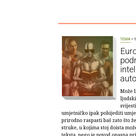
TEMA
• 1
Eur
pod
inte
auto
Može l
ljudski
svijest
umjetničko ipak pobijediti umjet
prirodno raspasti baš zato što že
struke, u kojima stoj doista mo
teksta, nego je povod opasna prij