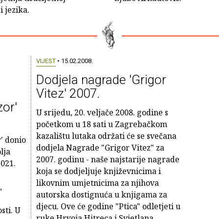
i jezika.
VIJEST
• 15.02.2008.
Dodjela nagrade 'Grigor
Vitez' 2007.
or'
U srijedu, 20. veljače 2008. godine s
početkom u 18 sati u Zagrebačkom
kazalištu lutaka održati će se svečana
' donio
dodjela Nagrade "Grigor Vitez" za
lja
2007. godinu - naše najstarije nagrade
021.
koja se dodjeljuje književnicima i
likovnim umjetnicima za njihova
,
autorska dostignuća u knjigama za
e
djecu. Ove će godine "Ptica" odletjeti u
sti. U
ruke Hrvoja Hitreca i Svjetlana