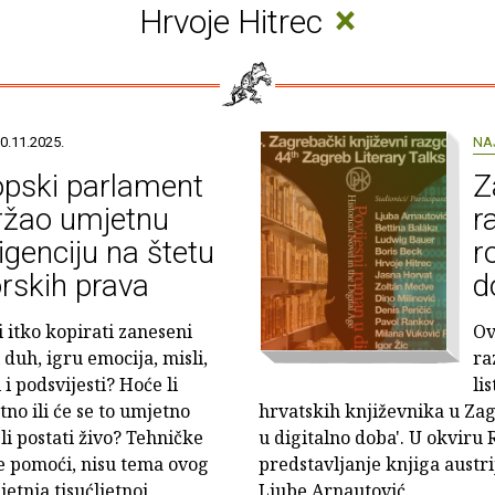
×
Hrvoje Hitrec
0.11.2025.
NA
opski parlament
Z
ržao umjetnu
r
ligenciju na štetu
r
rskih prava
d
i itko kopirati zaneseni
Ov
 duh, igru emocija, misli,
ra
i i podsvijesti? Hoće li
li
no ili će se to umjetno
hrvatskih književnika u Za
li postati živo? Tehničke
u digitalno doba'. U okviru 
že pomoći, nisu tema ovog
predstavljanje knjiga austri
etnja tisućljetnoj
Ljube Arnautović.