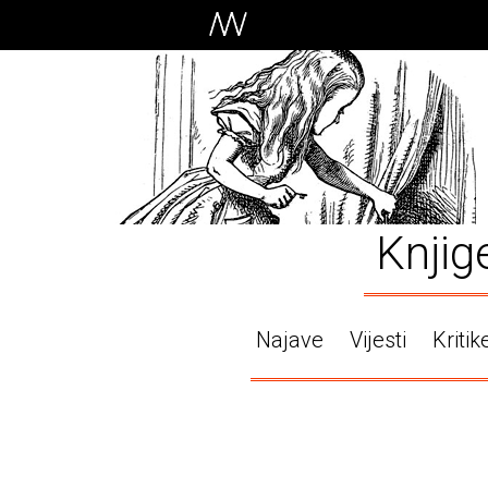
Knjig
Najave
Vijesti
Kritik