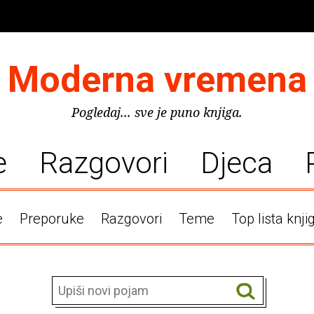
Moderna vremena
Pogledaj... sve je puno knjiga.
e
Razgovori
Djeca
e
Preporuke
Razgovori
Teme
Top lista knji