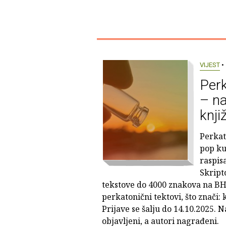
VIJEST
• 
Perk
– na
knji
Perkat
pop ku
raspis
Skript
tekstove do 4000 znakova na BH
perkatonični tektovi, što znači: kr
Prijave se šalju do 14.10.2025. Na
objavljeni, a autori nagrađeni.