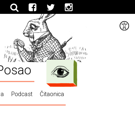
Posao
ga
Podcast
Čitaonica