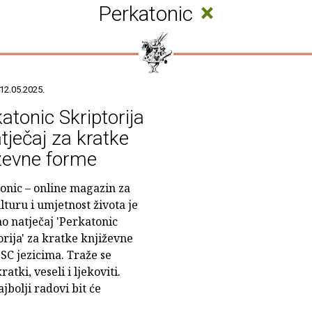
×
Perkatonic
12.05.2025.
atonic Skriptorija
tječaj za kratke
ževne forme
onic – online magazin za
lturu i umjetnost života je
ao natječaj 'Perkatonic
orija' za kratke književne
SC jezicima. Traže se
atki, veseli i ljekoviti.
jbolji radovi bit će