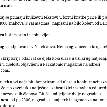
rirati.
čaj se primaju književni tekstovi u formi kratke priče ili p
4000 znakova (s razmacima), napisani na bilo kojem od BHS
ra biti izvoran i neobjavljen.
ogu sudjelovati s više tekstova. Nema ograničenja broja te
 Skriptorije odabrat će djela koja ulaze u uži krug natječaja
ti u cijelosti objavljeni u Perkatonic magazinu na adresi
.com..
ni tekstovi neće biti honorirani, ali ulaze u konkurenciju z
će, po završetku natječaja, izabrati žiri sastavljen od ure
 i nezavisnih članova. Bit će dodijeljene dvije nagrade u
nosti od po 250€, nagrada za najperk i nagrada za najtonic 
kulpture.