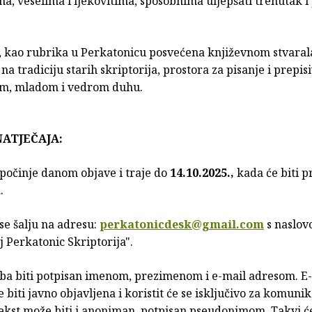
ma, veselima i ljekovitima, sposobnima uljepšati trenutak i
a, kao rubrika u Perkatonicu posvećena književnom stvaral
 na tradiciju starih skriptorija, prostora za pisanje i prepisi
m, mladom i vedrom duhu.
NATJEČAJA:
 počinje danom objave i traje do
14.10.2025.,
kada će biti p
.
 se šalju na adresu:
perkatonicdesk@gmail.com
s naslov
j Perkatonic Skriptorija".
reba biti potpisan imenom, prezimenom i e-mail adresom. E
 biti javno objavljena i koristit će se isključivo za komunik
ekst može biti i anoniman, potpisan pseudonimom. Takvi ć