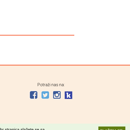
Potraži nas na:
hr stranica slažete se sa