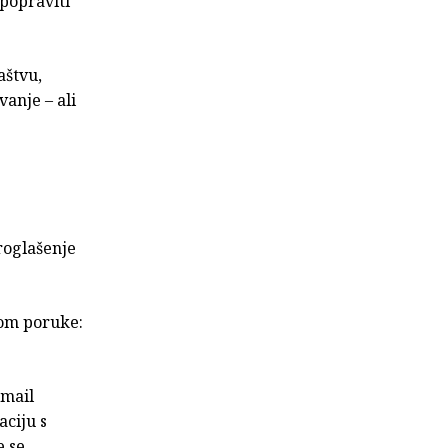
 popraviti
aštvu,
vanje – ali
roglašenje
om poruke:
-mail
aciju s
e se