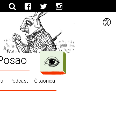
Posao
ga
Podcast
Čitaonica