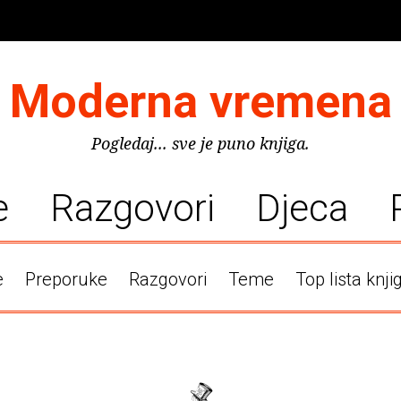
Moderna vremena
Pogledaj... sve je puno knjiga.
e
Razgovori
Djeca
e
Preporuke
Razgovori
Teme
Top lista knji