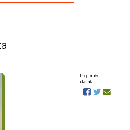
za
Preporuči
članak