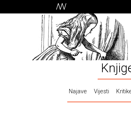
Knjig
Najave
Vijesti
Kritik