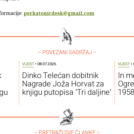
formacije:
perkatonicdesk@gmail.com
– POVEZANI SADRŽAJ –
VIJEST
• 08.07.2026.
VIJEST
• 
k
Dinko Telećan dobitnik
In m
Nagrade Joža Horvat za
Ogre
igu
knjigu putopisa 'Tri daljine'
1958
– PRETRAŽI SVE ČLANKE –