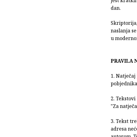
jest kratki
dan.
Skriptorij
naslanja se
u moderno
PRAVILA 
1. Natječaj
pobjednika
2. Tekstovi
"Za natječa
3. Tekst t
adresa neće
autorom. T