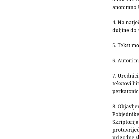
anonimno ži
4. Na natje
duljine do 
5. Tekst mo
6. Autori m
7. Urednici
tekstovi bi
perkatonic
8. Objavlje
Pobjednike 
Skriptorije
protuvrijed
prigodne s