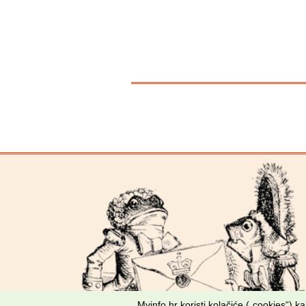
Mvinfo.hr koristi kolačiće („cookies“) 