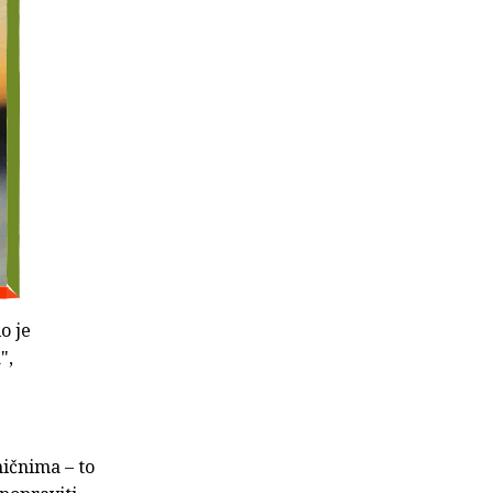
o je
a
",
ničnima – to