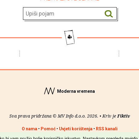
Moderna vremena
Sva prava pridržana © MV Info d.o.o. 2026. • Kriv je
Fiktiv
O nama
•
Pomoć
•
Uvjeti korištenja
•
RSS kanali
kako bi vam pružio bolje korisničko iskustvo. Nastavkom pregleda mvinfo.