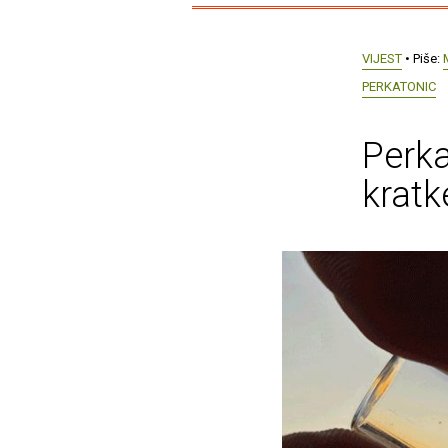
VIJEST
• Piše:
PERKATONIC
Perka
kratk