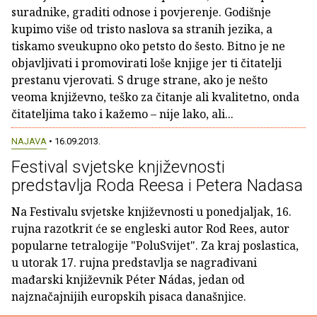
suradnike, graditi odnose i povjerenje. Godišnje
kupimo više od tristo naslova sa stranih jezika, a
tiskamo sveukupno oko petsto do šesto. Bitno je ne
objavljivati i promovirati loše knjige jer ti čitatelji
prestanu vjerovati. S druge strane, ako je nešto
veoma književno, teško za čitanje ali kvalitetno, onda
čitateljima tako i kažemo – nije lako, ali...
NAJAVA
• 16.09.2013.
Festival svjetske književnosti
predstavlja Roda Reesa i Petera Nadasa
Na Festivalu svjetske književnosti u ponedjaljak, 16.
rujna razotkrit će se engleski autor Rod Rees, autor
popularne tetralogije "PoluSvijet". Za kraj poslastica,
u utorak 17. rujna predstavlja se nagrađivani
mađarski književnik Péter Nádas, jedan od
najznačajnijih europskih pisaca današnjice.