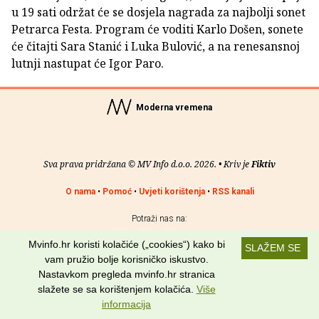
u 19 sati održat će se dosjela nagrada za najbolji sonet
Petrarca Festa. Program će voditi Karlo Došen, sonete
će čitajti Sara Stanić i Luka Bulović, a na renesansnoj
lutnji nastupat će Igor Paro.
Moderna vremena
Sva prava pridržana © MV Info d.o.o. 2026. • Kriv je
Fiktiv
O nama
•
Pomoć
•
Uvjeti korištenja
•
RSS kanali
Potraži nas na:
Mvinfo.hr koristi kolačiće („cookies“) kako bi
SLAŽEM SE
vam pružio bolje korisničko iskustvo.
Nastavkom pregleda mvinfo.hr stranica
slažete se sa korištenjem kolačića.
Više
informacija