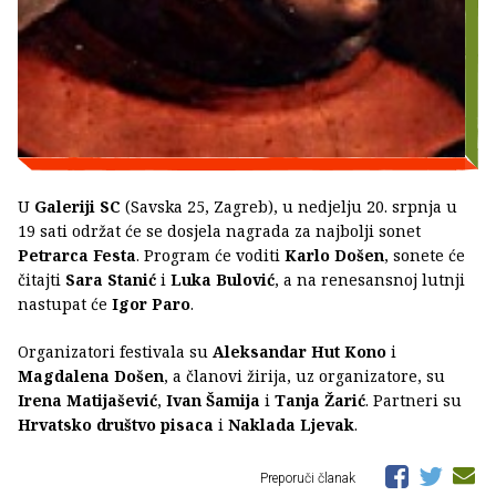
U
Galeriji SC
(Savska 25, Zagreb), u nedjelju 20. srpnja u
19 sati održat će se dosjela nagrada za najbolji sonet
Petrarca Festa
. Program će voditi
Karlo Došen
, sonete će
čitajti
Sara Stanić
i
Luka Bulović
, a na renesansnoj lutnji
nastupat će
Igor Paro
.
Organizatori festivala su
Aleksandar Hut Kono
i
Magdalena Došen
, a članovi žirija, uz organizatore, su
Irena Matijašević
,
Ivan Šamija
i
Tanja Žarić
. Partneri su
Hrvatsko društvo pisaca
i
Naklada Ljevak
.
Preporuči članak