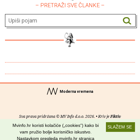
– PRETRAŽI SVE ČLANKE –
Moderna vremena
Sva prava pridržana © MV Info d.o.o. 2026. • Kriv je
Fiktiv
Mvinfo.hr koristi kolačiće („cookies“) kako bi
SLAŽEM SE
O nama
•
Pomoć
•
Uvjeti korištenja
•
RSS kanali
vam pružio bolje korisničko iskustvo.
Nastavkom pregleda mvinfo.hr stranica