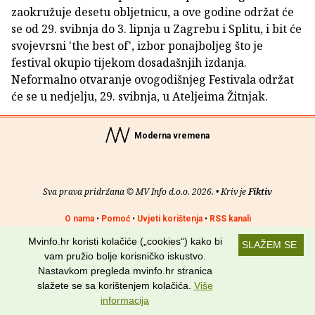
zaokružuje desetu obljetnicu, a ove godine održat će
se od 29. svibnja do 3. lipnja u Zagrebu i Splitu, i bit će
svojevrsni 'the best of', izbor ponajboljeg što je
festival okupio tijekom dosadašnjih izdanja.
Neformalno otvaranje ovogodišnjeg Festivala održat
će se u nedjelju, 29. svibnja, u Ateljeima Žitnjak.
Moderna vremena
Sva prava pridržana © MV Info d.o.o. 2026. • Kriv je
Fiktiv
O nama
•
Pomoć
•
Uvjeti korištenja
•
RSS kanali
Mvinfo.hr koristi kolačiće („cookies“) kako bi
SLAŽEM SE
Potraži nas na:
vam pružio bolje korisničko iskustvo.
Nastavkom pregleda mvinfo.hr stranica
slažete se sa korištenjem kolačića.
Više
informacija