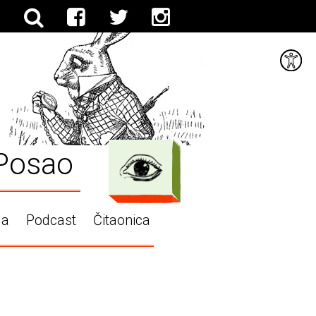
Posao
ga
Podcast
Čitaonica