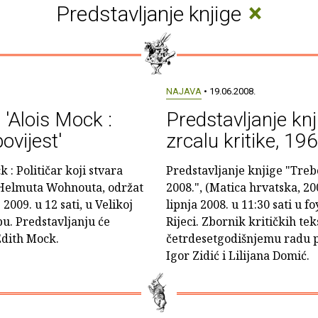
×
Predstavljanje knjige
NAJAVA
• 19.06.2008.
 'Alois Mock :
Predstavljanje knj
povijest'
zrcalu kritike, 196
 : Političar koji stvara
Predstavljanje knjige "Trebot
i Helmuta Wohnouta, održat
2008.", (Matica hrvatska, 200
2009. u 12 sati, u Velikoj
lipnja 2008. u 11:30 sati u 
u. Predstavljanju će
Rijeci. Zbornik kritičkih t
Edith Mock.
četrdesetgodišnjemu radu p
Igor Zidić i Lilijana Domić.