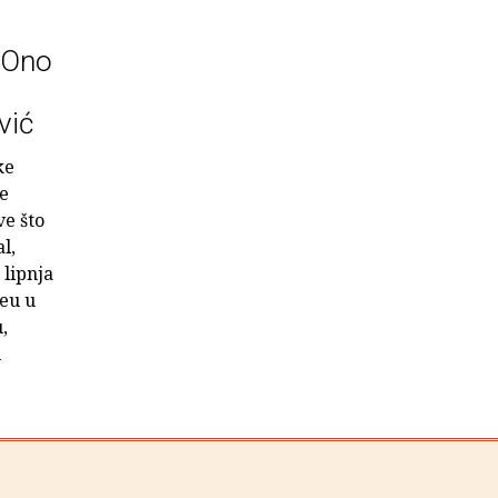
 'Ono
vić
ke
ce
ve što
l,
 lipnja
reu u
,
i