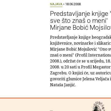
NAJAVA
• 18.06.2008.
Predstavljanje knjige
sve što znaš o meni'
Mirjane Bobić Mojsilo
Predstavljanje knjige beograds
književnice, novinarke i slikari
Mirjane Bobić Mojsilović "Ono s
znaš o meni" (Profil Internationa
2008.), održat će se u srijedu, 18.
2008. u 20 sati u Profil Megasto
Zagrebu. O knjizi će, uz autoricu
govoriti glumice Jelena Veljača 
Nataša Janjić.