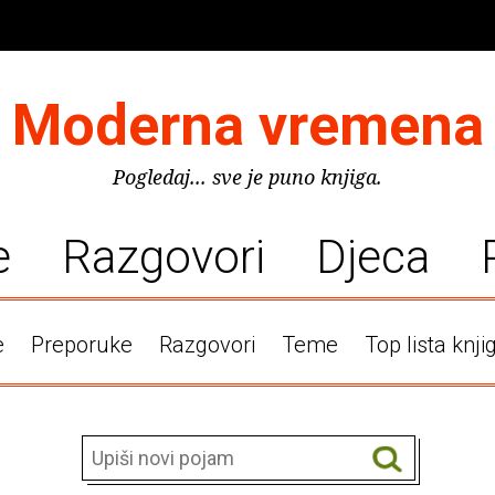
Moderna vremena
Pogledaj... sve je puno knjiga.
e
Razgovori
Djeca
e
Preporuke
Razgovori
Teme
Top lista knji