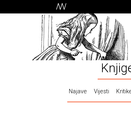
Knjig
Najave
Vijesti
Kritik