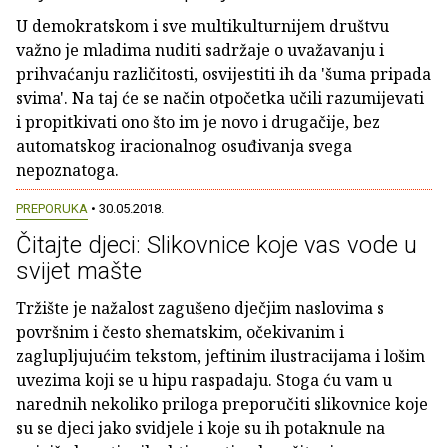
U demokratskom i sve multikulturnijem društvu
važno je mladima nuditi sadržaje o uvažavanju i
prihvaćanju različitosti, osvijestiti ih da 'šuma pripada
svima'. Na taj će se način otpočetka učili razumijevati
i propitkivati ono što im je novo i drugačije, bez
automatskog iracionalnog osuđivanja svega
nepoznatoga.
PREPORUKA
• 30.05.2018.
Čitajte djeci: Slikovnice koje vas vode u
svijet mašte
Tržište je nažalost zagušeno dječjim naslovima s
površnim i često shematskim, očekivanim i
zaglupljujućim tekstom, jeftinim ilustracijama i lošim
uvezima koji se u hipu raspadaju. Stoga ću vam u
narednih nekoliko priloga preporučiti slikovnice koje
su se djeci jako svidjele i koje su ih potaknule na