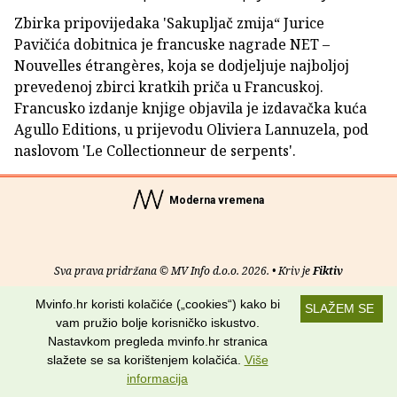
Zbirka pripovijedaka 'Sakupljač zmija“ Jurice
Pavičića dobitnica je francuske nagrade NET –
Nouvelles étrangères, koja se dodjeljuje najboljoj
prevedenoj zbirci kratkih priča u Francuskoj.
Francusko izdanje knjige objavila je izdavačka kuća
Agullo Editions, u prijevodu Oliviera Lannuzela, pod
naslovom 'Le Collectionneur de serpents'.
Moderna vremena
Sva prava pridržana © MV Info d.o.o. 2026. • Kriv je
Fiktiv
Mvinfo.hr koristi kolačiće („cookies“) kako bi
O nama
•
Pomoć
•
Uvjeti korištenja
•
RSS kanali
SLAŽEM SE
vam pružio bolje korisničko iskustvo.
Potraži nas na:
Nastavkom pregleda mvinfo.hr stranica
slažete se sa korištenjem kolačića.
Više
informacija