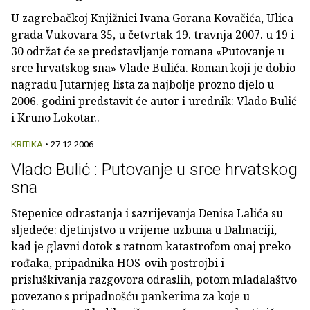
U zagrebačkoj Knjižnici Ivana Gorana Kovačića, Ulica
grada Vukovara 35, u četvrtak 19. travnja 2007. u 19 i
30 održat će se predstavljanje romana «Putovanje u
srce hrvatskog sna» Vlade Bulića. Roman koji je dobio
nagradu Jutarnjeg lista za najbolje prozno djelo u
2006. godini predstavit će autor i urednik: Vlado Bulić
i Kruno Lokotar..
KRITIKA
• 27.12.2006.
Vlado Bulić : Putovanje u srce hrvatskog
sna
Stepenice odrastanja i sazrijevanja Denisa Lalića su
sljedeće: djetinjstvo u vrijeme uzbuna u Dalmaciji,
kad je glavni dotok s ratnom katastrofom onaj preko
rođaka, pripadnika HOS-ovih postrojbi i
prisluškivanja razgovora odraslih, potom mladalaštvo
povezano s pripadnošću pankerima za koje u