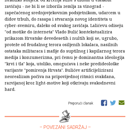
zavičaju - ne bi li se izborila zemlja za vinograd -
zapečaćenog srednjovjekovnim podsjetnikom, udarcem u
didov trbuh, do rasapa i stvaranja novog identiteta u
cyber-svemiru, daleko od svakog zavičaja. Lalićevu odiseju
"od motike do interneta" Vlado Bulić kontekstualizira
prikazom Hrvatske devedesetih i nultih koji se, ugrubo,
proteže od feudalnog terora osiljenih lokalaca, nasilnih
ostataka militaraca i mafije do suptilnog i kapilarnog terora
medija i konzumerizma, pri čemu je dominantna ideologija
"krvi i tla" koja, utoliko, omogućava i neke predideološke
varijante "pomirenja Hrvata". Bulićev artificijelizirani
neorealizam počiva na pripovijednoj ritmici svakdana,
razvijanoj kroz light-motive koji otkrivaju svakodnevni
hard.
Preporuči članak
– POVEZANI SADRŽAJ –