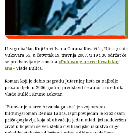
U zagrebačkoj Knjižnici Ivana Gorana Kovačića, Ulica grada
Vukovara 35, u četvrtak 19. travnja 2007. u 19 i 30 održat će
se predstavljanje romana
«Putovanje u srce hrvatskog
sna»
Vlade Bulića.
Roman koji je dobio nagradu Jutarnjeg lista za najbolje
prozno djelo u 2006. godini predstavit će autor i urednik:
Vlado Bulić i Kruno Lokotar..
"Putovanje u srce hrvatskoga sna" je svojevrstan
bildungsroman Denisa Lalića. Ispripovijedan je kroz osam
priča-poglavlja koja obuhvaćaju jedan mlad, još nedovršen
život u kojemu se već steklo civilizacijsko iskustvo dugo
nekoliko stoljeća: od krčenja stine s didom u vlaškom