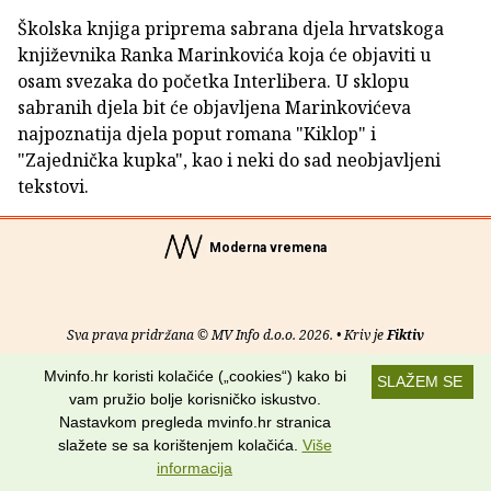
Školska knjiga priprema sabrana djela hrvatskoga
književnika Ranka Marinkovića koja će objaviti u
osam svezaka do početka Interlibera. U sklopu
sabranih djela bit će objavljena Marinkovićeva
najpoznatija djela poput romana "Kiklop" i
"Zajednička kupka", kao i neki do sad neobjavljeni
tekstovi.
Moderna vremena
Sva prava pridržana © MV Info d.o.o. 2026. • Kriv je
Fiktiv
Mvinfo.hr koristi kolačiće („cookies“) kako bi
O nama
•
Pomoć
•
Uvjeti korištenja
•
RSS kanali
SLAŽEM SE
vam pružio bolje korisničko iskustvo.
Potraži nas na:
Nastavkom pregleda mvinfo.hr stranica
slažete se sa korištenjem kolačića.
Više
informacija