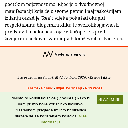
poetskim pojavnostima. Riječ je o dvodnevnoj
manifestaciji koja će u svome petom i najraskošnijem
izdanju otkad je 'Rea' i vijeka pokušati okupiti
respektabilnu blogersku kliku te svekolikoj javnosti
predstaviti i neka lica koja se kočopere ispred
živopisnih nickova i zanimljivih književnih ostvarenja.
Moderna vremena
Sva prava pridržana © MV Info d.o.o. 2026. • Kriv je
Fiktiv
O nama
•
Pomoć
•
Uvjeti korištenja
•
RSS kanali
Mvinfo.hr koristi kolačiće („cookies“) kako bi
Potraži nas na:
SLAŽEM SE
vam pružio bolje korisničko iskustvo.
Nastavkom pregleda mvinfo.hr stranica
slažete se sa korištenjem kolačića.
Više
informacija