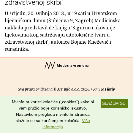
zdravstvenoj skrbi'
U srijedu, 30. svibnja 2018., u 19 sati u Hrvatskom
liječničkom domu (Šubićeva 9, Zagreb) Medicinska
naklada predstavit će knjigu 'Sigurno rukovanje
lijekovima koji sadržavaju citotoksične tvari u
zdravstvenoj skrbi', autorice Bojane Knežević i
suradnika.
Moderna vremena
Sva prava pridržana © MV Info d.o.o. 2026. • Kriv je
Fiktiv
O nama
•
Pomoć
•
Uvjeti korištenja
•
RSS kanali
Mvinfo.hr koristi kolačiće („cookies“) kako bi
SLAŽEM SE
vam pružio bolje korisničko iskustvo.
Potraži nas na:
Nastavkom pregleda mvinfo.hr stranica
slažete se sa korištenjem kolačića.
Više
informacija