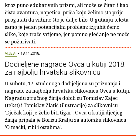
kroz puno edukativnih prizmi, ali može se čitati i kao
čista avantura, napetica, priča koju želimo što prije
progutati da vidimo što je dalje bilo. U gutanju teksta
samo je jedan potencijalni problem: izgubit ćemo
slike, koje traže vrijeme, jer pomno gledanje ne može
se požurivati.
VIJEST
• 18.11.2018.
Dodijeljene nagrade Ovca u kutiji 2018.
za najbolju hrvatsku slikovnicu
U subotu, 17. studenoga dodijeljena su priznanja i
nagrade za najbolju hrvatsku slikovnicu Ovca u kutiji.
Nagradu stručnog žirija dobili su Tomislav Zajec
(tekst) i Tomislav Zlatić (ilustracije) za slikovnicu
'Dječak koji je želio biti tigar'. Ovca u kutiji dječjeg
žirija pripala je Borisu Kralju za autorsku slikovnicu
'O mački, ribi i ostalima'.