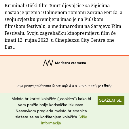
Kriminalistički film 'Smrt djevojčice sa žigicima'
nastao je prema istoimenom romanu Zorana Ferića, a
svoju svjetsku premijeru imao je na Pulskom
filmskom festivalu, a međunarodnu na Sarajevo Film
Festivalu. Svoju zagrebačku kinopremijeru film će
imati 12. rujna 2023. u Cineplexxu City Centra one
East.
Moderna vremena
Sva prava pridržana © MV Info d.o.o. 2026. • Kriv je
Fiktiv
O nama
•
Pomoć
•
Uvjeti korištenja
•
RSS kanali
Mvinfo.hr koristi kolačiće („cookies“) kako bi
SLAŽEM SE
vam pružio bolje korisničko iskustvo.
Potraži nas na:
Nastavkom pregleda mvinfo.hr stranica
slažete se sa korištenjem kolačića.
Više
informacija