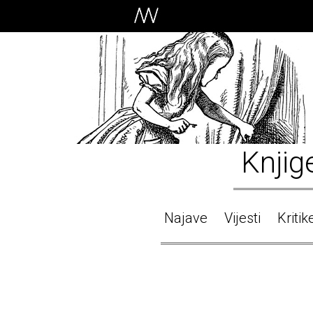
Knjig
Najave
Vijesti
Kritik