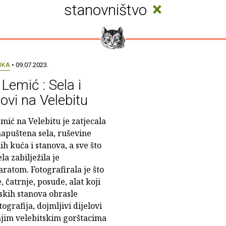
×
stanovništvo
UKA
• 09.07.2023.
Lemić : Sela i
ovi na Velebitu
mić na Velebitu je zatjecala
apuštena sela, ruševine
h kuća i stanova, a sve što
ela zabilježila je
aratom. Fotografirala je što
 čatrnje, posude, alat koji
irskih stanova obrasle
ografija, dojmljivi dijelovi
dnjim velebitskim gorštacima