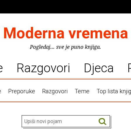
Moderna vremena
Pogledaj... sve je puno knjiga.
e
Razgovori
Djeca
e
Preporuke
Razgovori
Teme
Top lista knji