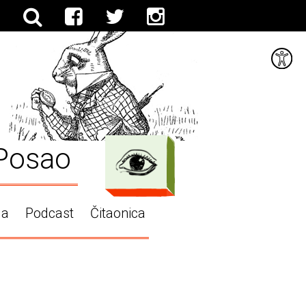
Posao
ga
Podcast
Čitaonica