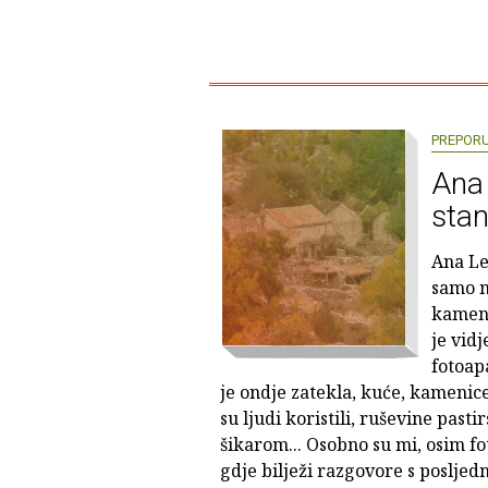
PREPOR
Ana 
stan
Ana Le
samo n
kameni
je vidj
fotoap
je ondje zatekla, kuće, kamenice,
su ljudi koristili, ruševine past
šikarom... Osobno su mi, osim fot
gdje bilježi razgovore s poslje