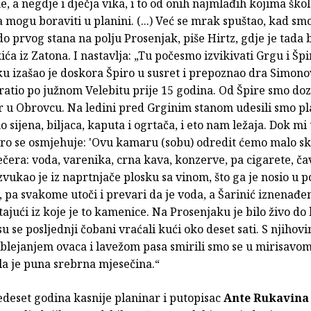
e, a negdje i dječja vika, i to od onih najmlađih kojima škol
 mogu boraviti u planini. (...) Već se mrak spuštao, kad s
do prvog stana na polju Prosenjak, piše Hirtz, gdje je tada 
ića iz Zatona. I nastavlja: „Tu počesmo izvikivati Grgu i Špi
u izašao je doskora Špiro u susret i prepoznao dra Simono
ratio po južnom Velebitu prije 15 godina. Od Špire smo doz
r u Obrovcu. Na ledini pred Grginim stanom udesili smo pl
o sijena, biljaca, kaputa i ogrtača, i eto nam ležaja. Dok mi
iro se osmjehuje: 'Ovu kamaru (sobu) odredit ćemo malo sk
večera: voda, varenika, crna kava, konzerve, pa cigarete, čav
izvukao je iz naprtnjače plosku sa vinom, što ga je nosio u po
, pa svakome utoči i prevari da je voda, a Šarinić iznenađ
tajući iz koje je to kamenice. Na Prosenjaku je bilo živo do
 su se posljednji čobani vraćali kući oko deset sati. S njihov
blejanjem ovaca i lavežom pasa smirili smo se u mirisavom
la je puna srebrna mjesečina.“
deset godina kasnije planinar i putopisac
Ante Rukavina