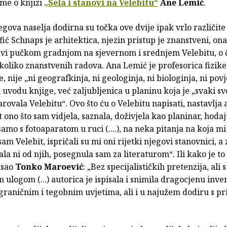
ime o knjizi
„Sela i stanovi na Velebitu“
Ane Lemić
.
jegova naselja dodirna su točka ove dvije ipak vrlo različite
ić Schnaps je arhitektica, njezin pristup je znanstveni, ona 
vi pučkom gradnjom na sjevernom i srednjem Velebitu, o 
koliko znanstvenih radova. Ana Lemić je profesorica fizike
 nije „ni geografkinja, ni geologinja, ni biologinja, ni pov
 uvodu knjige, već zaljubljenica u planinu koja je „svaki sv
rovala Velebitu“. Ovo što ću o Velebitu napisati, nastavlja 
t ono što sam vidjela, saznala, doživjela kao planinar, hodaj
mo s fotoaparatom u ruci (....), na neka pitanja na koja mi
am Velebit, ispričali su mi oni rijetki njegovi stanovnici, a 
la ni od njih, posegnula sam za literaturom“. Ili kako je to 
isao
Tonko Maroević
: „Bez specijalističkih pretenzija, ali
 ulogom (...) autorica je ispisala i snimila dragocjenu inv
 graničnim i tegobnim uvjetima, ali i u najužem dodiru s p