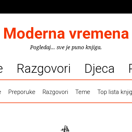
Moderna vremena
Pogledaj... sve je puno knjiga.
e
Razgovori
Djeca
e
Preporuke
Razgovori
Teme
Top lista knji