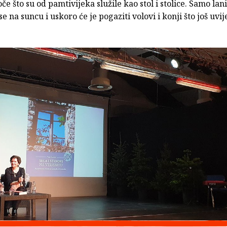
e što su od pamtivijeka služile kao stol i stolice. Samo lan
se na suncu i uskoro će je pogaziti volovi i konji što još uvi