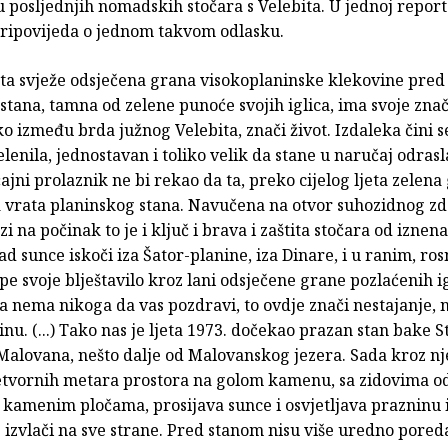
u posljednjih nomadskih stočara s Velebita. U jednoj report
ripovijeda o jednom takvom odlasku.
eta svježe odsječena grana visokoplaninske klekovine pred
tana, tamna od zelene punoće svojih iglica, ima svoje zna
ko između brda južnog Velebita, znači život. Izdaleka čini s
enila, jednostavan i toliko velik da stane u naručaj odrasla
ajni prolaznik ne bi rekao da ta, preko cijelog ljeta zelena
a vrata planinskog stana. Navučena na otvor suhozidnog z
zi na počinak to je i ključ i brava i zaštita stočara od iznen
d sunce iskoči iza Šator-planine, iza Dinare, i u ranim, ro
pe svoje blještavilo kroz lani odsječene grane pozlaćenih ig
a nema nikoga da vas pozdravi, to ovdje znači nestajanje,
inu. (...) Tako nas je ljeta 1973. dočekao prazan stan bake S
Malovana, nešto dalje od Malovanskog jezera. Sada kroz nje
etvornih metara prostora na golom kamenu, sa zidovima od
kamenim pločama, prosijava sunce i osvjetljava prazninu i
 izvlači na sve strane. Pred stanom nisu više uredno pore