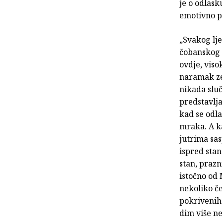
je o odlask
emotivno p
„Svakog lj
čobanskog s
ovdje, viso
naramak zel
nikada sluč
predstavlj
kad se odla
mraka. A ka
jutrima sas
ispred stan
stan, prazn
istočno od 
nekoliko č
pokrivenih 
dim više ne