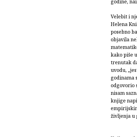
godine, na
Velebit i n
Helena Knif
posebno ba
objavila ne
matematike,
kako piše u
trenutak da
uvodu, „jes
godinama sa
odgovorio s
nisam sazna
knjige nap
empirijskim
življenja u