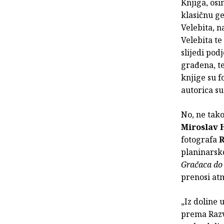
Knjiga, osi
klasičnu ge
Velebita, n
Velebita te
slijedi pod
građena, t
knjige su f
autorica s
No, ne tako
Miroslav 
fotografa
R
planinarsko
Gračaca do
prenosi at
„Iz doline 
prema Razvr