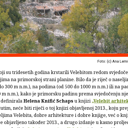
Foto: (c) Ana Lem
oji su tridesetih godina krstarili Velebitom redom svjedoče
jima na primorskoj strani planine. Bilo da je riječ o naselj
o 300 m n.m.), na podima (od 500 do 1000 m n.m.) ili na p
0 m n.m.), kako je primorsku padinu prema svjedočenju nje
 definirala
Helena Knifić Schaps
u knjizi
„Velebit arhite
tim, neće biti riječi o toj knjizi objavljenoj 2013., koju p
eljima Velebita, dobre arhitekture i dobre knjige, već o knjiz
e objavljeno također 2013., a drugo izdanje u kasno prolje