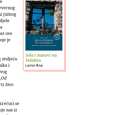
de
jevernog
ni južnog
djele
ja
st ove
oje je
Sela i stanovi na
 stoljeća
Velebitu
nika i
Lemić Ana
rvog
„Od
tz živo
krećući se
je nas iz