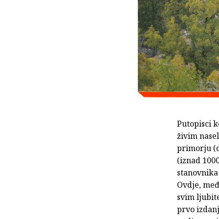
Putopisci k
živim nasel
primorju (d
(iznad 100
stanovnika
Ovdje, među
svim ljubit
prvo izdanj