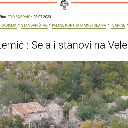
Piše:
EDO POPOVIĆ
• 09.07.2023.
TRADICIJA
STANOVNIŠTVO
KNJIGE KONTRA MAINSTREAMA
PLANINE
emić : Sela i stanovi na Vele