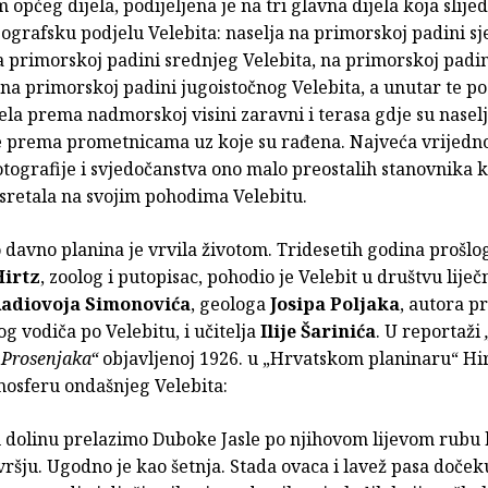
m općeg dijela, podijeljena je na tri glavna dijela koja slije
ografsku podjelu Velebita: naselja na primorskoj padini s
a primorskoj padini srednjeg Velebita, na primorskoj padi
 na primorskoj padini jugoistočnog Velebita, a unutar te po
jela prema nadmorskoj visini zaravni i terasa gdje su nasel
e prema prometnicama uz koje su rađena. Najveća vrijedno
otografije i svjedočanstva ono malo preostalih stanovnika k
usretala na svojim pohodima Velebitu.
 davno planina je vrvila životom. Tridesetih godina prošlog
Hirtz
, zoolog i putopisac, pohodio je Velebit u društvu liječ
adiovoja Simonovića
, geologa
Josipa Poljaka
, autora p
g vodiča po Velebitu, i učitelja
Ilije Šarinića
. U reportaži
 Prosenjaka“
objavljenoj 1926. u „Hrvatskom planinaru“ Hir
mosferu ondašnjeg Velebita:
u dolinu prelazimo Duboke Jasle po njihovom lijevom rubu 
šju. Ugodno je kao šetnja. Stada ovaca i lavež pasa dočeku