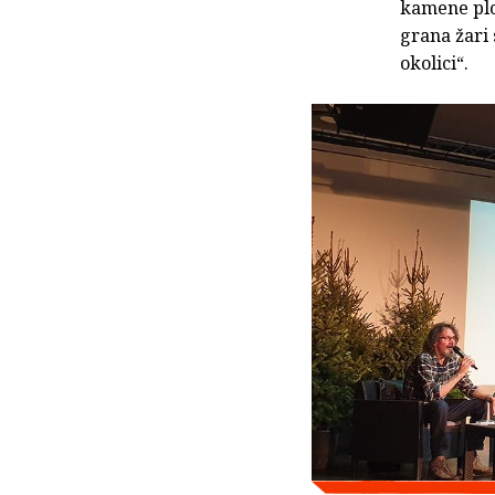
kamene ploč
grana žari 
okolici“.