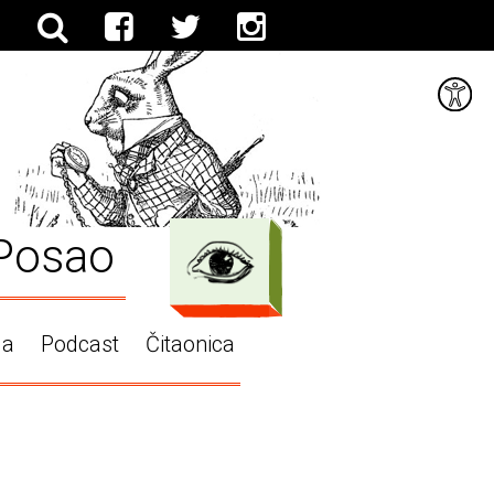
Posao
ga
Podcast
Čitaonica