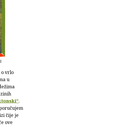
ić
 o vrlo
ima u
adežima
zinih
ktonski“
.
reporučujem
i čije je
će ove