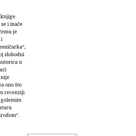
 knjige.
se i inače
čemu je
 i
jesničarka“,
oj slobodni
autorica u
ući
 nije
za ono što
u recenziji
 s golemim
enturu
rirodom“.