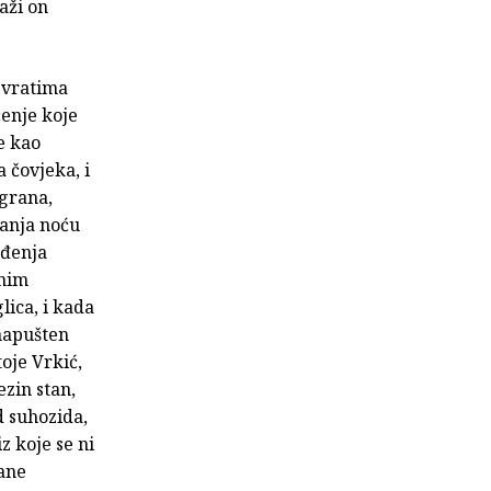
aži on
 vratima
čenje koje
e kao
 čovjeka, i
 grana,
danja noću
ađenja
snim
lica, i kada
 napušten
toje Vrkić,
zin stan,
 suhozida,
z koje se ni
dane