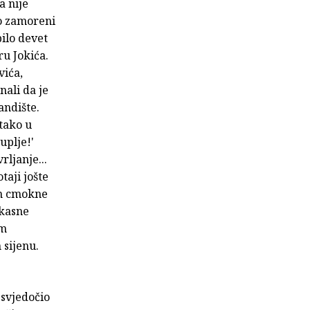
a nije
mo zamoreni
bilo devet
ru Jokića.
vića,
nali da je
andište.
 tako u
uplje!'
rljanje...
taji jošte
en cmokne
 kasne
im
 sijenu.
svjedočio