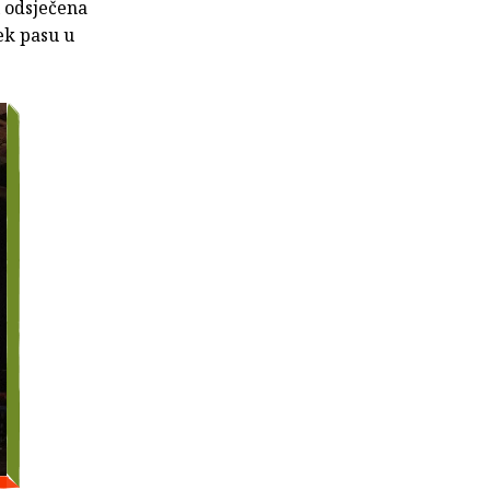
i odsječena
jek pasu u