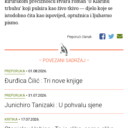
kirurškom preciznošću stvara roman 'U Klarinu
trbuhu' koji pulsira kao živo tkivo — djelo koje se
istodobno čita kao ispovijed, optužnica i ljubavno
pismo.
Preporuči članak
– POVEZANI SADRŽAJ –
PREPORUKA
• 01.08.2026.
Đurđica Čilić : Tri nove knjige
PREPORUKA
• 31.07.2026.
Junichiro Tanizaki : U pohvalu sjene
KRITIKA
• 17.07.2026.