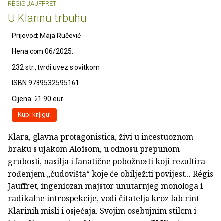
RÉGIS JAUFFRET
U Klarinu trbuhu
Prijevod: Maja Ručević
Hena com 06/2025.
232 str., tvrdi uvez s ovitkom
ISBN 9789532595161
Cijena: 21.90 eur
Kupi knjigu!
Klara, glavna protagonistica, živi u incestuoznom
braku s ujakom Aloïsom, u odnosu prepunom
grubosti, nasilja i fanatične pobožnosti koji rezultira
rođenjem „čudovišta“ koje će obilježiti povijest... Régis
Jauffret, ingeniozan majstor unutarnjeg monologa i
radikalne introspekcije, vodi čitatelja kroz labirint
Klarinih misli i osjećaja. Svojim osebujnim stilom i