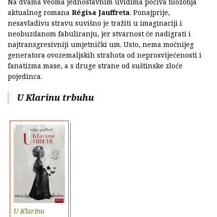
Na dvama veoma jednostavnim uvidima počiva filozofija
aktualnog romana
Régisa Jauffreta
. Ponajprije,
nesavladivu stravu suvišno je tražiti u imaginaciji i
neobuzdanom fabuliranju, jer stvarnost će nadigrati i
najtransgresivniji umjetnički um. Usto, nema moćnijeg
generatora ovozemaljskih strahota od neprosvijećenosti i
fanatizma mase, a s druge strane od suštinske zloće
pojedinca.
U Klarinu trbuhu
U Klarinu