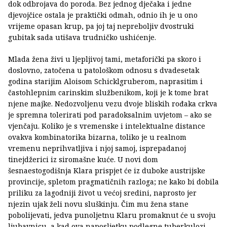
dok odbrojava do poroda. Bez jednog dječaka i jedne
djevojčice ostala je praktički odmah, odnio ih je u ono
vrijeme opasan krup, pa joj taj nepreboljiv dvostruki
gubitak sada utišava trudničko ushićenje.
Mlada žena živi u ljepljivoj tami, metaforički pa skoro i
doslovno, zatočena u patološkom odnosu s dvadesetak
godina starijim Aloisom Schicklgruberom, naprasitim i
častohlepnim carinskim službenikom, koji je k tome brat
njene majke. Nedozvoljenu vezu dvoje bliskih rođaka crkva
je spremna tolerirati pod paradoksalnim uvjetom – ako se
vjenčaju. Koliko je s vremenske i intelektualne distance
ovakva kombinatorika bizarna, toliko je u realnom
vremenu neprihvatljiva i njoj samoj, isprepadanoj
tinejdžerici iz siromašne kuće. U novi dom
šesnaestogodišnja Klara prispjet će iz duboke austrijske
provincije, spletom pragmatičnih razloga; ne kako bi dobila
priliku za lagodniji život u većoj sredini, naprosto jer
njezin ujak želi novu sluškinju. Čim mu žena stane
pobolijevati, jedva punoljetnu Klaru promaknut će u svoju
ljubavnicu, a kad ova naposljetku podlegne tuberkulozi,