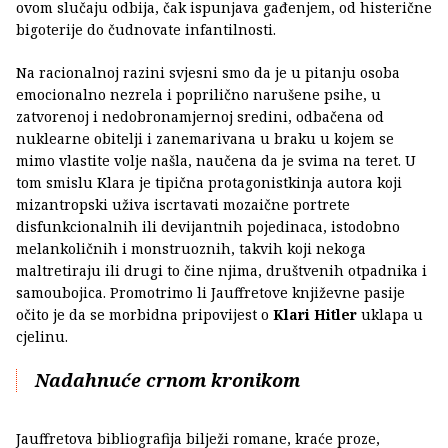
ovom slučaju odbija, čak ispunjava gađenjem, od histerične
bigoterije do čudnovate infantilnosti.
Na racionalnoj razini svjesni smo da je u pitanju osoba
emocionalno nezrela i poprilično narušene psihe, u
zatvorenoj i nedobronamjernoj sredini, odbačena od
nuklearne obitelji i zanemarivana u braku u kojem se
mimo vlastite volje našla, naučena da je svima na teret. U
tom smislu Klara je tipična protagonistkinja autora koji
mizantropski uživa iscrtavati mozaične portrete
disfunkcionalnih ili devijantnih pojedinaca, istodobno
melankoličnih i monstruoznih, takvih koji nekoga
maltretiraju ili drugi to čine njima, društvenih otpadnika i
samoubojica. Promotrimo li Jauffretove književne pasije
očito je da se morbidna pripovijest o
Klari Hitler
uklapa u
cjelinu.
Nadahnuće crnom kronikom
Jauffretova bibliografija bilježi romane, kraće proze,