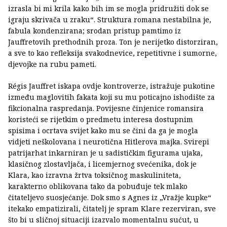
izrasla bi mi krila kako bih im se mogla pridružiti dok se
igraju skrivača u zraku“. Struktura romana nestabilna je,
fabula kondenzirana; srodan pristup pamtimo iz
Jauffretovih prethodnih proza. Ton je nerijetko distorziran,
a sve to kao refleksija svakodnevice, repetitivne i sumorne,
djevojke na rubu pameti.
Régis Jauffret iskapa ovdje kontroverze, istražuje pukotine
između maglovitih fakata koji su mu poticajno ishodište za
fikcionalna raspredanja. Povijesne činjenice romansira
koristeći se rijetkim o predmetu interesa dostupnim
spisima i ocrtava svijet kako mu se čini da ga je mogla
vidjeti neškolovana i neurotična Hitlerova majka. Svirepi
patrijarhat inkarniran je u sadističkim figurama ujaka,
klasičnog zlostavljača, i licemjernog svećenika, dok je
Klara, kao izravna žrtva toksičnog maskuliniteta,
karakterno oblikovana tako da pobuđuje tek mlako
čitateljevo suosjećanje. Dok smo s Agnes iz „Vražje kupke“
itekako empatizirali, čitatelj je spram Klare rezerviran, sve
što bi u sličnoj situaciji izazvalo momentalnu sućut, u