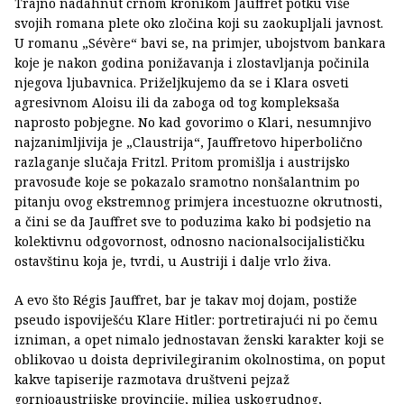
Trajno nadahnut crnom kronikom Jauffret potku više
svojih romana plete oko zločina koji su zaokupljali javnost.
U romanu „Sévère“ bavi se, na primjer, ubojstvom bankara
koje je nakon godina ponižavanja i zlostavljanja počinila
njegova ljubavnica. Priželjkujemo da se i Klara osveti
agresivnom Aloisu ili da zaboga od tog kompleksaša
naprosto pobjegne. No kad govorimo o Klari, nesumnjivo
najzanimljivija je „Claustrija“, Jauffretovo hiperbolično
razlaganje slučaja Fritzl. Pritom promišlja i austrijsko
pravosuđe koje se pokazalo sramotno nonšalantnim po
pitanju ovog ekstremnog primjera incestuozne okrutnosti,
a čini se da Jauffret sve to poduzima kako bi podsjetio na
kolektivnu odgovornost, odnosno nacionalsocijalističku
ostavštinu koja je, tvrdi, u Austriji i dalje vrlo živa.
A evo što Régis Jauffret, bar je takav moj dojam, postiže
pseudo ispoviješću Klare Hitler: portretirajući ni po čemu
izniman, a opet nimalo jednostavan ženski karakter koji se
oblikovao u doista deprivilegiranim okolnostima, on poput
kakve tapiserije razmotava društveni pejzaž
gornjoaustrijske provincije, miljea uskogrudnog,