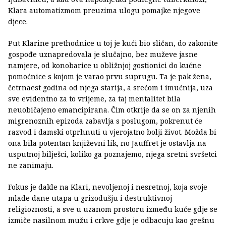
Klara automatizmom preuzima ulogu pomajke njegove
djece.
Put Klarine prethodnice u toj je kući bio sličan, do zakonite
gospođe uznapredovala je slučajno, bez muževe jasne
namjere, od konobarice u obližnjoj gostionici do kućne
pomoćnice s kojom je varao prvu suprugu. Ta je pak žena,
četrnaest godina od njega starija, a srećom i imućnija, uza
sve evidentno za to vrijeme, za taj mentalitet bila
neuobičajeno emancipirana. Čim otkrije da se on za njenih
migrenoznih epizoda zabavlja s poslugom, pokrenut će
razvod i damski otprhnuti u vjerojatno bolji život. Možda bi
ona bila potentan književni lik, no Jauffret je ostavlja na
usputnoj bilješci, koliko ga poznajemo, njega sretni svršetci
ne zanimaju.
Fokus je dakle na Klari, nevoljenoj i nesretnoj, koja svoje
mlade dane utapa u grizodušju i destruktivnoj
religioznosti, a sve u uzanom prostoru između kuće gdje se
izmiče nasilnom mužu i crkve gdje je odbacuju kao grešnu