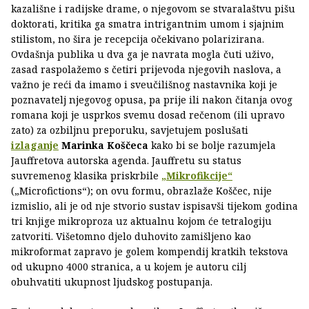
kazališne i radijske drame, o njegovom se stvaralaštvu pišu
doktorati, kritika ga smatra intrigantnim umom i sjajnim
stilistom, no šira je recepcija očekivano polarizirana.
Ovdašnja publika u dva ga je navrata mogla čuti uživo,
zasad raspolažemo s četiri prijevoda njegovih naslova, a
važno je reći da imamo i sveučilišnog nastavnika koji je
poznavatelj njegovog opusa, pa prije ili nakon čitanja ovog
romana koji je usprkos svemu dosad rečenom (ili upravo
zato) za ozbiljnu preporuku, savjetujem poslušati
izlaganje
Marinka Koščeca
kako bi se bolje razumjela
Jauffretova autorska agenda. Jauffretu su status
suvremenog klasika priskrbile
„Mikrofikcije“
(„Microfictions“); on ovu formu, obrazlaže Koščec, nije
izmislio, ali je od nje stvorio sustav ispisavši tijekom godina
tri knjige mikroproza uz aktualnu kojom će tetralogiju
zatvoriti. Višetomno djelo duhovito zamišljeno kao
mikroformat zapravo je golem kompendij kratkih tekstova
od ukupno 4000 stranica, a u kojem je autoru cilj
obuhvatiti ukupnost ljudskog postupanja.