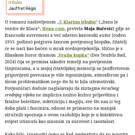
trbuhu
Jauffret Régis
U romanu naslovljenom
„U Klarinu trbuhu“
(„Dans le
ventre de Klara“,
Hena com
, prevela
Maja Ručević
) gdje se
francuski suvremeni a već odavno kanonski autor (rođen
1955. godine) poigrava žanrom povijesnog biopika, čitatelj
će se naći kao bačen u mrak srednjovjekovlja. Slično je s
filmskom horor dramom
„Vražja kupka“
(Des Teufels Bad,
2024)
čija se premisa također temelji na povijesnim
činjenicama, a u mojoj čitateljskoj memoriji sa Jauffretovom
pripovijesti povezana je više toponimijom, atmosferom pa i
širom problematikom nego što bi to bila užemotivski.
Povjesničari doduše naglašavaju da sintagma
mračnog
srednjeg vijeka
ne implicira nužno kužnu prljavštinu i
fatalne boleštine, inkviziciju i magiju, sve što nas iz tog
doba plaši i fascinira, odnosi se primarno na manjak
stručnih spoznaja o ovom razdoblju koje je u kolektivnu
svijest utisnuto kao sinonim za surovost i zaostalost.
Kako bilo, iznenadit ćemo se kad osvijestimo da su jezovita