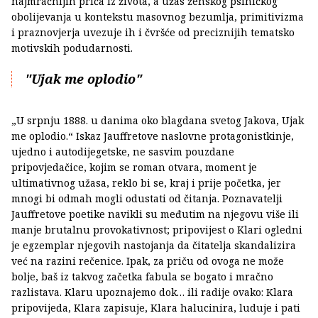
najmračnijih priča iz života, a užas ženskog psihičkog
obolijevanja u kontekstu masovnog bezumlja, primitivizma
i praznovjerja uvezuje ih i čvršće od preciznijih tematsko
motivskih podudarnosti.
"Ujak me oplodio"
„U srpnju 1888. u danima oko blagdana svetog Jakova, Ujak
me oplodio.“ Iskaz Jauffretove naslovne protagonistkinje,
ujedno i autodijegetske, ne sasvim pouzdane
pripovjedačice, kojim se roman otvara, moment je
ultimativnog užasa, reklo bi se, kraj i prije početka, jer
mnogi bi odmah mogli odustati od čitanja. Poznavatelji
Jauffretove poetike navikli su međutim na njegovu više ili
manje brutalnu provokativnost; pripovijest o Klari ogledni
je egzemplar njegovih nastojanja da čitatelja skandalizira
već na razini rečenice. Ipak, za priču od ovoga ne može
bolje, baš iz takvog začetka fabula se bogato i mračno
razlistava. Klaru upoznajemo dok… ili radije ovako: Klara
pripovijeda, Klara zapisuje, Klara halucinira, luduje i pati