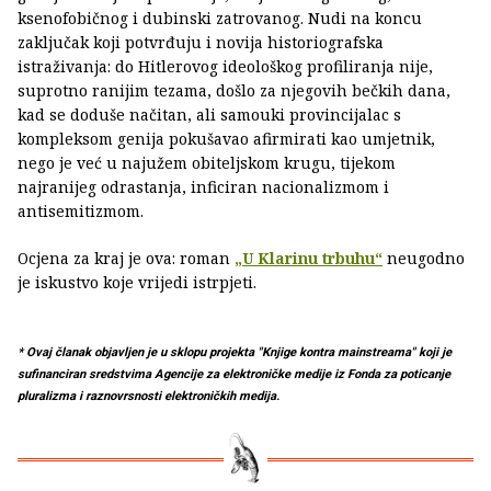
ksenofobičnog i dubinski zatrovanog. Nudi na koncu
zaključak koji potvrđuju i novija historiografska
istraživanja: do Hitlerovog ideološkog profiliranja nije,
suprotno ranijim tezama, došlo za njegovih bečkih dana,
kad se doduše načitan, ali samouki provincijalac s
kompleksom genija pokušavao afirmirati kao umjetnik,
nego je već u najužem obiteljskom krugu, tijekom
najranijeg odrastanja, inficiran nacionalizmom i
antisemitizmom.
Ocjena za kraj je ova: roman
„U Klarinu trbuhu“
neugodno
je iskustvo koje vrijedi istrpjeti.
* Ovaj članak objavljen je u sklopu projekta "Knjige kontra mainstreama" koji je
sufinanciran sredstvima Agencije za elektroničke medije iz Fonda za poticanje
pluralizma i raznovrsnosti elektroničkih medija.