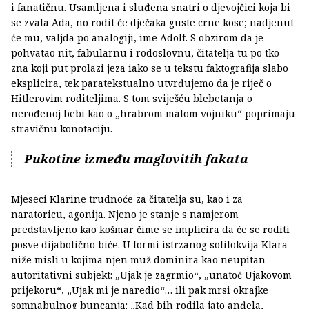
i fanatičnu. Usamljena i sluđena snatri o djevojčici koja bi
se zvala Ada, no rodit će dječaka guste crne kose; nadjenut
će mu, valjda po analogiji, ime Adolf. S obzirom da je
pohvatao nit, fabularnu i rodoslovnu, čitatelja tu po tko
zna koji put prolazi jeza iako se u tekstu faktografija slabo
eksplicira, tek paratekstualno utvrđujemo da je riječ o
Hitlerovim roditeljima. S tom sviješću blebetanja o
nerođenoj bebi kao o „hrabrom malom vojniku“ poprimaju
stravičnu konotaciju.
Pukotine između maglovitih fakata
Mjeseci Klarine trudnoće za čitatelja su, kao i za
naratoricu, agonija. Njeno je stanje s namjerom
predstavljeno kao košmar čime se implicira da će se roditi
posve dijabolično biće. U formi istrzanog solilokvija Klara
niže misli u kojima njen muž dominira kao neupitan
autoritativni subjekt: „Ujak je zagrmio“, „unatoč Ujakovom
prijekoru“, „Ujak mi je naredio“… ili pak mrsi okrajke
somnabulnog buncanja: „Kad bih rodila jato anđela,