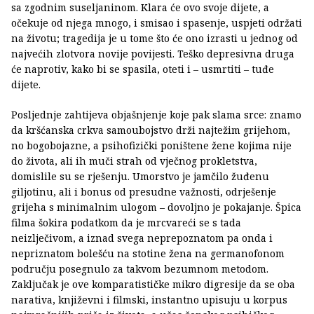
sa zgodnim suseljaninom. Klara će ovo svoje dijete, a
očekuje od njega mnogo, i smisao i spasenje, uspjeti održati
na životu; tragedija je u tome što će ono izrasti u jednog od
najvećih zlotvora novije povijesti. Teško depresivna druga
će naprotiv, kako bi se spasila, oteti i – usmrtiti – tuđe
dijete.
Posljednje zahtijeva objašnjenje koje pak slama srce: znamo
da kršćanska crkva samoubojstvo drži najtežim grijehom,
no bogobojazne, a psihofizički poništene žene kojima nije
do života, ali ih muči strah od vječnog prokletstva,
domislile su se rješenju. Umorstvo je jamčilo žuđenu
giljotinu, ali i bonus od presudne važnosti, odrješenje
grijeha s minimalnim ulogom – dovoljno je pokajanje. Špica
filma šokira podatkom da je mrcvareći se s tada
neizlječivom, a iznad svega neprepoznatom pa onda i
nepriznatom bolešću na stotine žena na germanofonom
području posegnulo za takvom bezumnom metodom.
Zaključak je ove komparatističke mikro digresije da se oba
narativa, književni i filmski, instantno upisuju u korpus