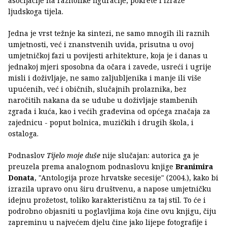
asocijacije na raznolike figuracije, pokrete i izraze
ljudskoga tijela.
Jedna je vrst težnje ka sintezi, ne samo mnogih ili raznih
umjetnosti, već i znanstvenih uvida, prisutna u ovoj
umjetničkoj fazi u povijesti arhitekture, koja je i danas u
jednakoj mjeri sposobna da očara i zavede, usreći i ugrije
misli i doživljaje, ne samo zaljubljenika i manje ili više
upućenih, već i običnih, slučajnih prolaznika, bez
naročitih nakana da se udube u doživljaje stambenih
zgrada i kuća, kao i većih građevina od općega značaja za
zajednicu - poput bolnica, muzičkih i drugih škola, i
ostaloga.
Podnaslov
Tijelo moje duše
nije slučajan: autorica ga je
preuzela prema analognom podnaslovu knjige
Branimira
Donata
, "Antologija proze hrvatske secesije" (2004.), kako bi
izrazila upravo onu širu društvenu, a napose umjetničku
idejnu prožetost, toliko karakterističnu za taj stil. To će i
podrobno objasniti u poglavljima koja čine ovu knjigu, čiju
zapreminu u najvećem djelu čine jako lijepe fotografije i