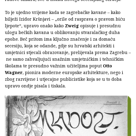
To je ujedno vrijeme kada se zagrebačke kavane – kako
bilježi Izidor Kršnjavi – „orile od rasprava o pravom biću
ljepote“, upravo onako kako
Zweig
opisuje i presudnu
ulogu bečkih kavana u oblikovanju stvaralačkog duha
epohe. Beč pritom ima ključno značenje i za domaću
secesiju, koja se odande, gdje su hrvatski arhitekti i
umjetnici stjecali obrazovanje, prelijevala prema Zagrebu –
ne samo zahvaljujući snažnim umjetničkim i tehničkim
školama te presudno važnim učiteljima poput
Otto
Wagner
, pionira moderne europske arhitekture, nego i
zbog razvijene i utjecajne publicistike koja se u to doba
upravo ondje pisala i tiskala.