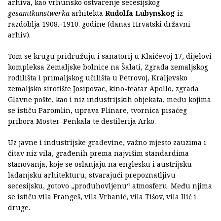
arhiva, kao vrhunsko ostvarenje secesijskog
gesamtkunstwerka
arhitekta
Rudolfa Lubynskog
iz
razdoblja 1908.–1910. godine (danas Hrvatski državni
arhiv).
Tom se krugu pridružuju i sanatorij u Klaićevoj 17, dijelovi
kompleksa Zemaljske bolnice na Šalati, Zgrada zemaljskog
rodilišta i primaljskog učilišta u Petrovoj, Kraljevsko
zemaljsko sirotište Josipovac, kino-teatar Apollo, zgrada
Glavne pošte, kao i niz industrijskih objekata, među kojima
se ističu Paromlin, uprava Plinare, tvornica pisaćeg
pribora Moster–Penkala te destilerija Arko.
Uz javne i industrijske građevine, važno mjesto zauzima i
čitav niz vila, građenih prema najvišim standardima
stanovanja, koje se oslanjaju na englesku i austrijsku
ladanjsku arhitekturu, stvarajući prepoznatljivu
secesijsku, gotovo „produhovljenu“ atmosferu. Među njima
se ističu vila Frangeš, vila Vrbanić, vila Tišov, vila Ilić i
druge.