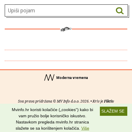
Moderna vremena
Sva prava pridržana © MV Info d.o.o. 2026. • Kriv je
Fiktiv
Mvinfo.hr koristi kolačiće („cookies“) kako bi
SLAŽEM SE
O nama
•
Pomoć
•
Uvjeti korištenja
•
RSS kanali
vam pružio bolje korisničko iskustvo.
Nastavkom pregleda mvinfo.hr stranica
Potraži nas na:
slažete se sa korištenjem kolačića.
Više