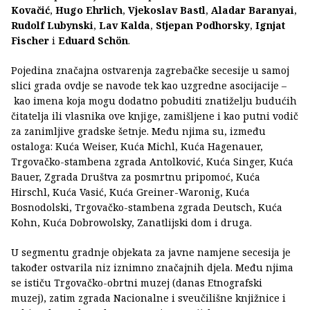
Kovačić
,
Hugo Ehrlich
,
Vjekoslav Bastl
,
Aladar Baranyai
,
Rudolf Lubynski
,
Lav Kalda
,
Stjepan Podhorsky
,
Ignjat
Fischer
i
Eduard Schön
.
Pojedina značajna ostvarenja zagrebačke secesije u samoj
slici grada ovdje se navode tek kao uzgredne asocijacije –
kao imena koja mogu dodatno pobuditi znatiželju budućih
čitatelja ili vlasnika ove knjige, zamišljene i kao putni vodič
za zanimljive gradske šetnje. Među njima su, između
ostaloga: Kuća Weiser, Kuća Michl, Kuća Hagenauer,
Trgovačko-stambena zgrada Antolković, Kuća Singer, Kuća
Bauer, Zgrada Društva za posmrtnu pripomoć, Kuća
Hirschl, Kuća Vasić, Kuća Greiner-Waronig, Kuća
Bosnodolski, Trgovačko-stambena zgrada Deutsch, Kuća
Kohn, Kuća Dobrowolsky, Zanatlijski dom i druga.
U segmentu gradnje objekata za javne namjene secesija je
također ostvarila niz iznimno značajnih djela. Među njima
se ističu Trgovačko-obrtni muzej (danas Etnografski
muzej), zatim zgrada Nacionalne i sveučilišne knjižnice i