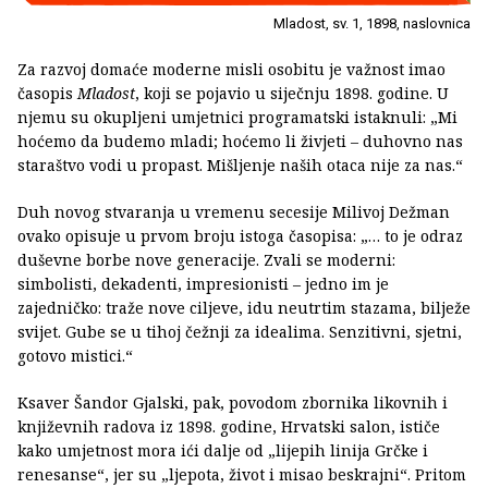
Mladost, sv. 1, 1898, naslovnica
Za razvoj domaće moderne misli osobitu je važnost imao
časopis
Mladost
, koji se pojavio u siječnju 1898. godine. U
njemu su okupljeni umjetnici programatski istaknuli: „Mi
hoćemo da budemo mladi; hoćemo li živjeti – duhovno nas
staraštvo vodi u propast. Mišljenje naših otaca nije za nas.“
Duh novog stvaranja u vremenu secesije Milivoj Dežman
ovako opisuje u prvom broju istoga časopisa: „… to je odraz
duševne borbe nove generacije. Zvali se moderni:
simbolisti, dekadenti, impresionisti – jedno im je
zajedničko: traže nove ciljeve, idu neutrtim stazama, bilježe
svijet. Gube se u tihoj čežnji za idealima. Senzitivni, sjetni,
gotovo mistici.“
Ksaver Šandor Gjalski, pak, povodom zbornika likovnih i
književnih radova iz 1898. godine, Hrvatski salon, ističe
kako umjetnost mora ići dalje od „lijepih linija Grčke i
renesanse“, jer su „ljepota, život i misao beskrajni“. Pritom