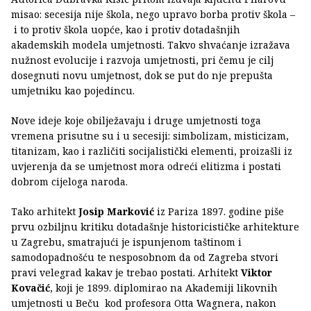
misao: secesija nije škola, nego upravo borba protiv škola –
i to protiv škola uopće, kao i protiv dotadašnjih
akademskih modela umjetnosti. Takvo shvaćanje izražava
nužnost evolucije i razvoja umjetnosti, pri čemu je cilj
dosegnuti novu umjetnost, dok se put do nje prepušta
umjetniku kao pojedincu.
Nove ideje koje obilježavaju i druge umjetnosti toga
vremena prisutne su i u secesiji: simbolizam, misticizam,
titanizam, kao i različiti socijalistički elementi, proizašli iz
uvjerenja da se umjetnost mora odreći elitizma i postati
dobrom cijeloga naroda.
Tako arhitekt
Josip Marković
iz Pariza 1897. godine piše
prvu ozbiljnu kritiku dotadašnje historicističke arhitekture
u Zagrebu, smatrajući je ispunjenom taštinom i
samodopadnošću te nesposobnom da od Zagreba stvori
pravi velegrad kakav je trebao postati. Arhitekt
Viktor
Kovačić
, koji je 1899. diplomirao na Akademiji likovnih
umjetnosti u Beču kod profesora Otta Wagnera, nakon