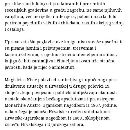
preslike starih fotografija odabranih i prezentnih
secesijskih građevina u gradu Zagrebu, ne samo njihovih
vanjština, već nerijetko i interijera, potom i nacrta, foto
portreta pojedinih važnih arhitekata, raznih akcija gradnji
i ostaloga.
Upravo zato što poglavlja ove knjige nisu suviše opsežna te
su pisana jasnim i pristupačnim, trezvenim i
komunikativnim, a ujedno stručno utemeljenim stilom,
knjiga će biti zanimljiva i čitateljima izvan uže stručne
javnosti, kada je riječ o arhitekturi.
Magistrica Kisić polazi od zanimljivog i upućenog opisa
društvene situacije u Hrvatskoj u drugoj polovici 19.
stoljeća, koju povijesno i politički obilježavaju okolnosti
nastale okončanjem bečkog apsolutizma i preustrojem
Monarhije Austro-Ugarskom nagodbom iz 1867. godine,
nakon čega je položaj Hrvatske uređen subdualnom
Hrvatsko-ugarskom nagodbom iz 1868., sklopljenom
između Hrvatskoga i Ugarskoga sabora.