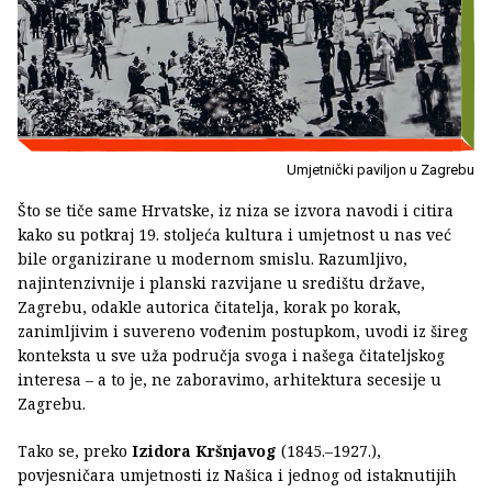
Umjetnički paviljon u Zagrebu
Što se tiče same Hrvatske, iz niza se izvora navodi i citira
kako su potkraj 19. stoljeća kultura i umjetnost u nas već
bile organizirane u modernom smislu. Razumljivo,
najintenzivnije i planski razvijane u središtu države,
Zagrebu, odakle autorica čitatelja, korak po korak,
zanimljivim i suvereno vođenim postupkom, uvodi iz šireg
konteksta u sve uža područja svoga i našega čitateljskog
interesa – a to je, ne zaboravimo, arhitektura secesije u
Zagrebu.
Tako se, preko
Izidora Kršnjavog
(1845.–1927.),
povjesničara umjetnosti iz Našica i jednog od istaknutijih