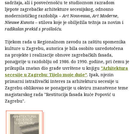
sadržaja, ali i posvećenošću te studioznom razradom
ljepote zagrebačke arhitekture secesijskog, odnosno
modernističkog razdoblja –
Art Nouveaua
,
Art Moderne
,
Nieuwe Kunsta
– stilova koje je obilježila težnja za novim i
radikalan prekid s prošlošću
.
Tijekom rada u Regionalnom zavodu za zaštitu spomenika
kulture u Zagrebu, autorica je bila osobito usredotočena
na projekte i realizacije obnove zagrebačkih fasada,
ponajprije u razdoblju od 1986. do 1990. godine, pri čemu je
prikupila znatan dio građe uvrštene u knjigu
"Arhitektura
secesije u Zagrebu: Tijelo moje duše"
. Ipak, njezin
primarni istraživački interes za arhitekturu secesije u
Zagrebu oblikovao se ponajprije u okviru znanstvene teme
magistarskog rada "Restitucija fasada kuće Popović u
Zagrebu".