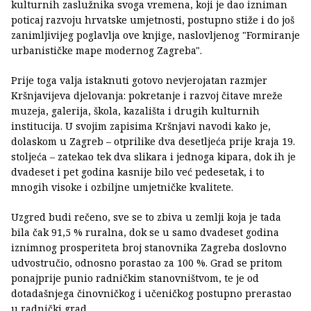
kulturnih zaslužnika svoga vremena, koji je dao izniman
poticaj razvoju hrvatske umjetnosti, postupno stiže i do još
zanimljivijeg poglavlja ove knjige, naslovljenog "Formiranje
urbanističke mape modernog Zagreba".
Prije toga valja istaknuti gotovo nevjerojatan razmjer
Kršnjavijeva djelovanja: pokretanje i razvoj čitave mreže
muzeja, galerija, škola, kazališta i drugih kulturnih
institucija. U svojim zapisima Kršnjavi navodi kako je,
dolaskom u Zagreb – otprilike dva desetljeća prije kraja 19.
stoljeća – zatekao tek dva slikara i jednoga kipara, dok ih je
dvadeset i pet godina kasnije bilo već pedesetak, i to
mnogih visoke i ozbiljne umjetničke kvalitete.
Uzgred budi rečeno, sve se to zbiva u zemlji koja je tada
bila čak 91,5 % ruralna, dok se u samo dvadeset godina
iznimnog prosperiteta broj stanovnika Zagreba doslovno
udvostručio, odnosno porastao za 100 %. Grad se pritom
ponajprije punio radničkim stanovništvom, te je od
dotadašnjega činovničkog i učeničkog postupno prerastao
u radnički grad.