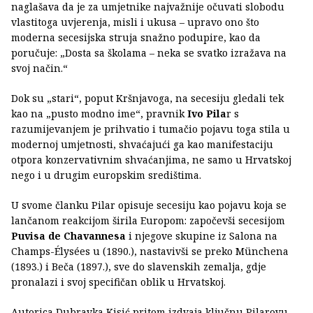
naglašava da je za umjetnike najvažnije očuvati slobodu
vlastitoga uvjerenja, misli i ukusa – upravo ono što
moderna secesijska struja snažno podupire, kao da
poručuje: „Dosta sa školama – neka se svatko izražava na
svoj način.“
Dok su „stari“, poput Kršnjavoga, na secesiju gledali tek
kao na „pusto modno ime“, pravnik
Ivo Pila
r s
razumijevanjem je prihvatio i tumačio pojavu toga stila u
modernoj umjetnosti, shvaćajući ga kao manifestaciju
otpora konzervativnim shvaćanjima, ne samo u Hrvatskoj
nego i u drugim europskim središtima.
U svome članku Pilar opisuje secesiju kao pojavu koja se
lančanom reakcijom širila Europom: započevši secesijom
Puvisa de Chavannesa
i njegove skupine iz Salona na
Champs-Élysées u (1890.), nastavivši se preko Münchena
(1893.) i Beča (1897.), sve do slavenskih zemalja, gdje
pronalazi i svoj specifičan oblik u Hrvatskoj.
Autorica Dubravka Kisić pritom izdvaja ključnu Pilarovu