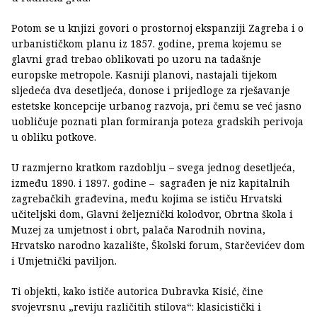
Potom se u knjizi govori o prostornoj ekspanziji Zagreba i o
urbanističkom planu iz 1857. godine, prema kojemu se
glavni grad trebao oblikovati po uzoru na tadašnje
europske metropole. Kasniji planovi, nastajali tijekom
sljedeća dva desetljeća, donose i prijedloge za rješavanje
estetske koncepcije urbanog razvoja, pri čemu se već jasno
uobličuje poznati plan formiranja poteza gradskih perivoja
u obliku potkove.
U razmjerno kratkom razdoblju – svega jednog desetljeća,
između 1890. i 1897. godine – sagrađen je niz kapitalnih
zagrebačkih građevina, među kojima se ističu Hrvatski
učiteljski dom, Glavni željeznički kolodvor, Obrtna škola i
Muzej za umjetnost i obrt, palača Narodnih novina,
Hrvatsko narodno kazalište, Školski forum, Starčevićev dom
i Umjetnički paviljon.
Ti objekti, kako ističe autorica Dubravka Kisić, čine
svojevrsnu „reviju različitih stilova“: klasicistički i