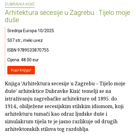
DUBRAVKA KISIĆ
Arhitektura secesije u Zagrebu : Tijelo moje
duše
Srednja Europa 10/2025.
507 str., meki uvez
ISBN 9789533870755
Cijena: 48.00 eur
Kupi knjigu!
Knjiga 'Arhitektura secesije u Zagrebu – Tijelo moje
duše' arhitektice Dubravke Kisić temelji se na
istraživanju zagrebačke arhitekture od 1895. do
1914., obilježene secesijskim stilskim idiomom, koji
arhitekturu tumači kao odraz ljudske duše i
simulakrum tijela te je jasno razlikuje od drugih
arhitektonskih stilova tog razdoblja.