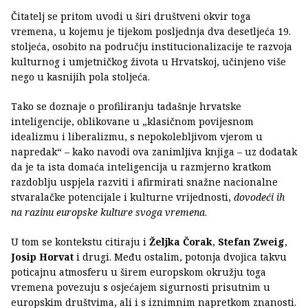
Čitatelj se pritom uvodi u širi društveni okvir toga
vremena, u kojemu je tijekom posljednja dva desetljeća 19.
stoljeća, osobito na području institucionalizacije te razvoja
kulturnog i umjetničkog života u Hrvatskoj, učinjeno više
nego u kasnijih pola stoljeća.
Tako se doznaje o profiliranju tadašnje hrvatske
inteligencije, oblikovane u „klasičnom povijesnom
idealizmu i liberalizmu, s nepokolebljivom vjerom u
napredak“ – kako navodi ova zanimljiva knjiga – uz dodatak
da je ta ista domaća inteligencija u razmjerno kratkom
razdoblju uspjela razviti i afirmirati snažne nacionalne
stvaralačke potencijale i kulturne vrijednosti,
dovodeći ih
na razinu europske kulture svoga vremena
.
U tom se kontekstu citiraju i
Željka Čorak
,
Stefan Zweig
,
Josip Horvat
i drugi. Među ostalim, potonja dvojica takvu
poticajnu atmosferu u širem europskom okružju toga
vremena povezuju s osjećajem sigurnosti prisutnim u
europskim društvima, ali i s iznimnim napretkom znanosti.