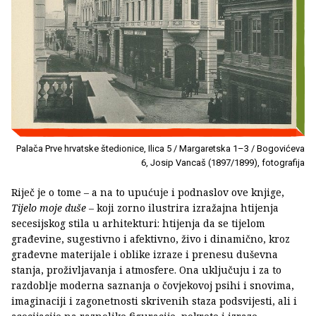
Palača Prve hrvatske štedionice, Ilica 5 / Margaretska 1–3 / Bogovićeva
6, Josip Vancaš (1897/1899), fotografija
Riječ je o tome – a na to upućuje i podnaslov ove knjige,
Tijelo moje duše
– koji zorno ilustrira izražajna htijenja
secesijskog stila u arhitekturi: htijenja da se tijelom
građevine, sugestivno i afektivno, živo i dinamično, kroz
građevne materijale i oblike izraze i prenesu duševna
stanja, proživljavanja i atmosfere. Ona uključuju i za to
razdoblje moderna saznanja o čovjekovoj psihi i snovima,
imaginaciji i zagonetnosti skrivenih staza podsvijesti, ali i