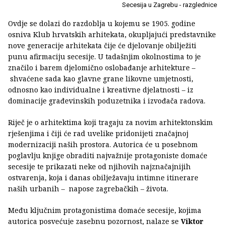
Secesija u Zagrebu - razglednice
Ovdje se dolazi do razdoblja u kojemu se 1905. godine
osniva Klub hrvatskih arhitekata, okupljajući predstavnike
nove generacije arhitekata čije će djelovanje obilježiti
punu afirmaciju secesije. U tadašnjim okolnostima to je
značilo i barem djelomično oslobađanje arhitekture –
shvaćene sada kao glavne grane likovne umjetnosti,
odnosno kao individualne i kreativne djelatnosti – iz
dominacije građevinskih poduzetnika i izvođača radova.
Riječ je o arhitektima koji tragaju za novim arhitektonskim
rješenjima i čiji će rad uvelike pridonijeti značajnoj
modernizaciji naših prostora. Autorica će u posebnom
poglavlju knjige obraditi najvažnije protagoniste domaće
secesije te prikazati neke od njihovih najznačajnijih
ostvarenja, koja i danas obilježavaju intimne itinerare
naših urbanih – napose zagrebačkih – života.
Među ključnim protagonistima domaće secesije, kojima
autorica posvećuje zasebnu pozornost, nalaze se
Viktor