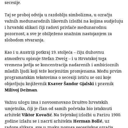
secesije.
Taj se proboj odvija u razdoblju simbolizma, u ozračju
važnih međunarodnih likovnih izložbi na kojima sudjeluju
i hrvatski slikari čiji radovi privlače međunarodnu
pozornost, a sve je obilježeno snažnim nastojanjem za
slobodom stvaranja.
Kao i u Austriji potkraj 19. stoljeća – čiju duhovnu
atmosferu opisuje Stefan Zweig – i u Hrvatskoj toga
vremena javlja se koncentracija nadarenih i ambicioznih
mladih ljudi koji teže korjenitim promjenama. Među prvim
programatskim tekstovima o secesiji ističu se oni koje
objavljuju književnik
Ksaver Šandor Gjalski
i pravnik
Milivoj Dežman
.
Važnu ulogu ima i novoosnovano Društvo hrvatskih
umjetnika, čiji je član od samih početaka bio istaknuti
arhitekt
Viktor Kovačić
. Na Svjetskoj izložbi u Parizu 1900.
godine izlažu se i nacrti arhitekta
Herman Bollé
, uz
radove slikara, sve u znaku novoga secesijskog ozračja.