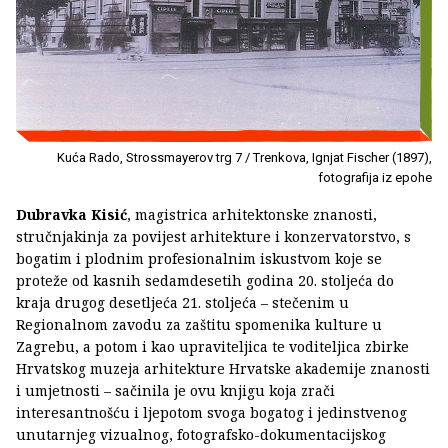
Kuća Rado, Strossmayerov trg 7 / Trenkova, Ignjat Fischer (1897),
fotografija iz epohe
Dubravka Kisić
, magistrica arhitektonske znanosti,
stručnjakinja za povijest arhitekture i konzervatorstvo, s
bogatim i plodnim profesionalnim iskustvom koje se
proteže od kasnih sedamdesetih godina 20. stoljeća do
kraja drugog desetljeća 21. stoljeća – stečenim u
Regionalnom zavodu za zaštitu spomenika kulture u
Zagrebu, a potom i kao upraviteljica te voditeljica zbirke
Hrvatskog muzeja arhitekture Hrvatske akademije znanosti
i umjetnosti – sačinila je ovu knjigu koja zrači
interesantnošću i ljepotom svoga bogatog i jedinstvenog
unutarnjeg vizualnog, fotografsko-dokumentacijskog