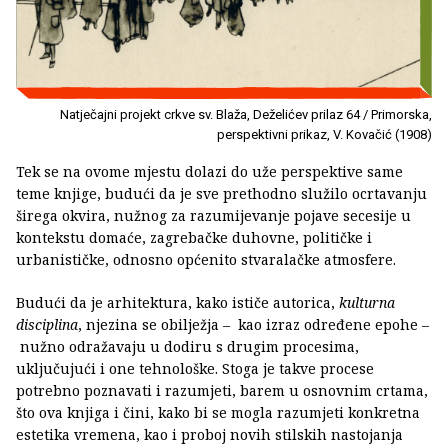
Natječajni projekt crkve sv. Blaža, Deželićev prilaz 64 / Primorska,
perspektivni prikaz, V. Kovačić (1908)
Tek se na ovome mjestu dolazi do uže perspektive same
teme knjige, budući da je sve prethodno služilo ocrtavanju
širega okvira, nužnog za razumijevanje pojave secesije u
kontekstu domaće, zagrebačke duhovne, političke i
urbanističke, odnosno općenito stvaralačke atmosfere.
Budući da je arhitektura, kako ističe autorica,
kulturna
disciplina
, njezina se obilježja – kao izraz određene epohe –
nužno odražavaju u dodiru s drugim procesima,
uključujući i one tehnološke. Stoga je takve procese
potrebno poznavati i razumjeti, barem u osnovnim crtama,
što ova knjiga i čini, kako bi se mogla razumjeti konkretna
estetika vremena, kao i proboj novih stilskih nastojanja