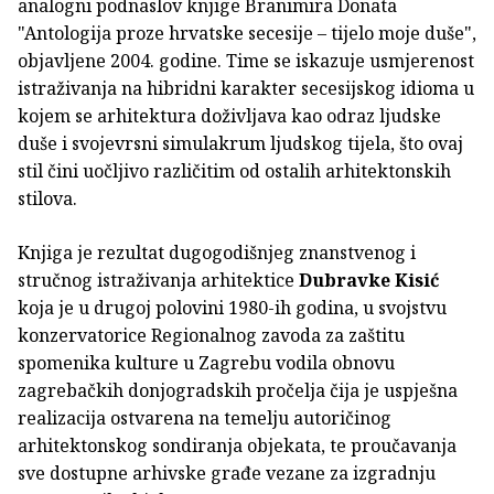
analogni podnaslov knjige Branimira Donata
"Antologija proze hrvatske secesije – tijelo moje duše",
objavljene 2004. godine. Time se iskazuje usmjerenost
istraživanja na hibridni karakter secesijskog idioma u
kojem se arhitektura doživljava kao odraz ljudske
duše i svojevrsni simulakrum ljudskog tijela, što ovaj
stil čini uočljivo različitim od ostalih arhitektonskih
stilova.
Knjiga je rezultat dugogodišnjeg znanstvenog i
stručnog istraživanja arhitektice
Dubravke Kisić
koja je u drugoj polovini 1980-ih godina, u svojstvu
konzervatorice Regionalnog zavoda za zaštitu
spomenika kulture u Zagrebu vodila obnovu
zagrebačkih donjogradskih pročelja čija je uspješna
realizacija ostvarena na temelju autoričinog
arhitektonskog sondiranja objekata, te proučavanja
sve dostupne arhivske građe vezane za izgradnju