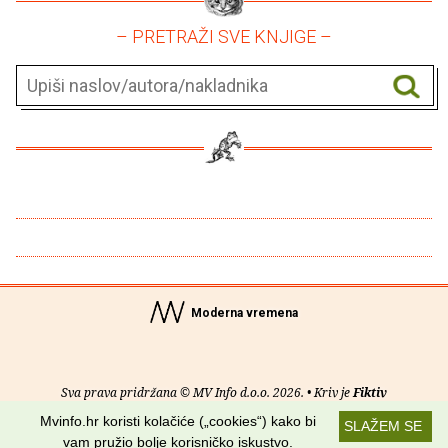
– PRETRAŽI SVE KNJIGE –
Moderna vremena
Sva prava pridržana © MV Info d.o.o. 2026. • Kriv je
Fiktiv
Mvinfo.hr koristi kolačiće („cookies“) kako bi
SLAŽEM SE
O nama
•
Pomoć
•
Uvjeti korištenja
•
RSS kanali
vam pružio bolje korisničko iskustvo.