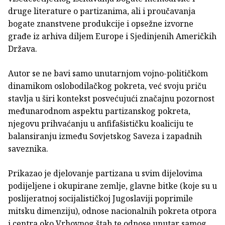
druge literature o partizanima, ali i proučavanja
bogate znanstvene produkcije i opsežne izvorne
građe iz arhiva diljem Europe i Sjedinjenih Američkih
Država.
Autor se ne bavi samo unutarnjom vojno-političkom
dinamikom oslobodilačkog pokreta, već svoju priču
stavlja u širi kontekst posvećujući značajnu pozornost
međunarodnom aspektu partizanskog pokreta,
njegovu prihvaćanju u anfifašističku koaliciju te
balansiranju između Sovjetskog Saveza i zapadnih
saveznika.
Prikazao je djelovanje partizana u svim dijelovima
podijeljene i okupirane zemlje, glavne bitke (koje su u
poslijeratnoj socijalističkoj Jugoslaviji poprimile
mitsku dimenziju), odnose nacionalnih pokreta otpora
i centra oko Vrhovnog štab te odnose unutar samog