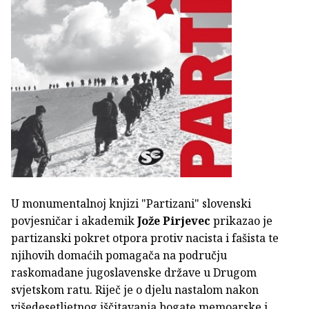
U monumentalnoj knjizi "Partizani" slovenski
povjesničar i akademik
Jože Pirjevec
prikazao je
partizanski pokret otpora protiv nacista i fašista te
njihovih domaćih pomagača na području
raskomadane jugoslavenske države u Drugom
svjetskom ratu. Riječ je o djelu nastalom nakon
višedesetljetnog iščitavanja bogate memoarske i