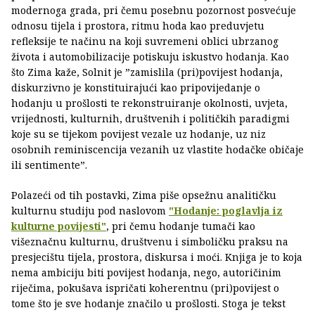
modernoga grada, pri čemu posebnu pozornost posvećuje
odnosu tijela i prostora, ritmu hoda kao preduvjetu
refleksije te načinu na koji suvremeni oblici ubrzanog
života i automobilizacije potiskuju iskustvo hodanja. Kao
što Zima kaže, Solnit je ”zamislila (pri)povijest hodanja,
diskurzivno je konstituirajući kao pripovijedanje o
hodanju u prošlosti te rekonstruiranje okolnosti, uvjeta,
vrijednosti, kulturnih, društvenih i političkih paradigmi
koje su se tijekom povijest vezale uz hodanje, uz niz
osobnih reminiscencija vezanih uz vlastite hodačke običaje
ili sentimente”.
Polazeći od tih postavki, Zima piše opsežnu analitičku
kulturnu studiju pod naslovom
"Hodanje: poglavlja iz
kulturne povijesti"
, pri čemu hodanje tumači kao
višeznačnu kulturnu, društvenu i simboličku praksu na
presjecištu tijela, prostora, diskursa i moći. Knjiga je to koja
nema ambiciju biti povijest hodanja, nego, autoričinim
riječima, pokušava ispričati koherentnu (pri)povijest o
tome što je sve hodanje značilo u prošlosti. Stoga je tekst