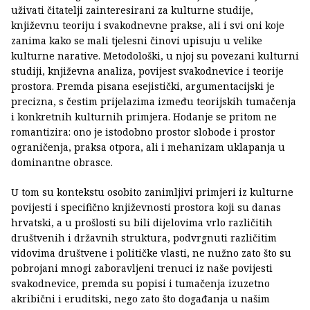
uživati čitatelji zainteresirani za kulturne studije,
književnu teoriju i svakodnevne prakse, ali i svi oni koje
zanima kako se mali tjelesni činovi upisuju u velike
kulturne narative. Metodološki, u njoj su povezani kulturni
studiji, književna analiza, povijest svakodnevice i teorije
prostora. Premda pisana esejistički, argumentacijski je
precizna, s čestim prijelazima između teorijskih tumačenja
i konkretnih kulturnih primjera. Hodanje se pritom ne
romantizira: ono je istodobno prostor slobode i prostor
ograničenja, praksa otpora, ali i mehanizam uklapanja u
dominantne obrasce.
U tom su kontekstu osobito zanimljivi primjeri iz kulturne
povijesti i specifično književnosti prostora koji su danas
hrvatski, a u prošlosti su bili dijelovima vrlo različitih
društvenih i državnih struktura, podvrgnuti različitim
vidovima društvene i političke vlasti, ne nužno zato što su
pobrojani mnogi zaboravljeni trenuci iz naše povijesti
svakodnevice, premda su popisi i tumačenja izuzetno
akribični i eruditski, nego zato što događanja u našim