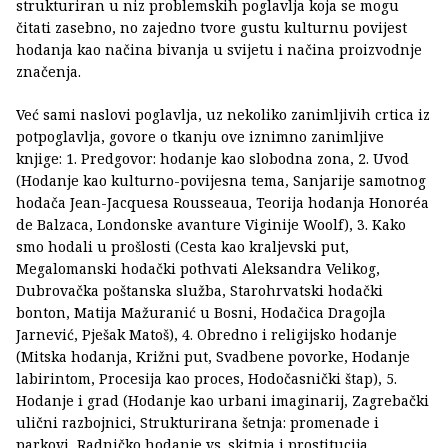
strukturiran u niz problemskih poglavlja koja se mogu
čitati zasebno, no zajedno tvore gustu kulturnu povijest
hodanja kao načina bivanja u svijetu i načina proizvodnje
značenja.
Već sami naslovi poglavlja, uz nekoliko zanimljivih crtica iz
potpoglavlja, govore o tkanju ove iznimno zanimljive
knjige: 1. Predgovor: hodanje kao slobodna zona, 2. Uvod
(Hodanje kao kulturno-povijesna tema, Sanjarije samotnog
hodača Jean-Jacquesa Rousseaua, Teorija hodanja Honoréa
de Balzaca, Londonske avanture Viginije Woolf), 3. Kako
smo hodali u prošlosti (Cesta kao kraljevski put,
Megalomanski hodački pothvati Aleksandra Velikog,
Dubrovačka poštanska služba, Starohrvatski hodački
bonton, Matija Mažuranić u Bosni, Hodačica Dragojla
Jarnević, Pješak Matoš), 4. Obredno i religijsko hodanje
(Mitska hodanja, Križni put, Svadbene povorke, Hodanje
labirintom, Procesija kao proces, Hodočasnički štap), 5.
Hodanje i grad (Hodanje kao urbani imaginarij, Zagrebački
ulični razbojnici, Strukturirana šetnja: promenade i
parkovi, Radničko hodanje vs. skitnja i prostitucija,