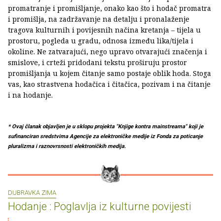
promatranje i promišljanje, onako kao što i hodač promatra
i promišlja, na zadržavanje na detalju i pronalaženje
tragova kulturnih i povijesnih načina kretanja – tijela u
prostoru, pogleda u gradu, odnosa između lika/tijela i
okoline. Ne zatvarajući, nego upravo otvarajući značenja i
smislove, i crteži pridodani tekstu proširuju prostor
promišljanja u kojem čitanje samo postaje oblik hoda. Stoga
vas, kao strastvena hodačica i čitačica, pozivam i na čitanje
i na hodanje.
* Ovaj članak objavljen je u sklopu projekta "Knjige kontra mainstreama" koji je
sufinanciran sredstvima Agencije za elektroničke medije iz Fonda za poticanje
pluralizma i raznovrsnosti elektroničkih medija.
DUBRAVKA ZIMA
Hodanje : Poglavlja iz kulturne povijesti