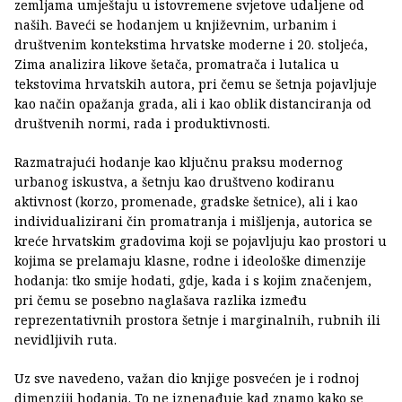
zemljama umještaju u istovremene svjetove udaljene od
naših. Baveći se hodanjem u književnim, urbanim i
društvenim kontekstima hrvatske moderne i 20. stoljeća,
Zima analizira likove šetača, promatrača i lutalica u
tekstovima hrvatskih autora, pri čemu se šetnja pojavljuje
kao način opažanja grada, ali i kao oblik distanciranja od
društvenih normi, rada i produktivnosti.
Razmatrajući hodanje kao ključnu praksu modernog
urbanog iskustva, a šetnju kao društveno kodiranu
aktivnost (korzo, promenade, gradske šetnice), ali i kao
individualizirani čin promatranja i mišljenja, autorica se
kreće hrvatskim gradovima koji se pojavljuju kao prostori u
kojima se prelamaju klasne, rodne i ideološke dimenzije
hodanja: tko smije hodati, gdje, kada i s kojim značenjem,
pri čemu se posebno naglašava razlika između
reprezentativnih prostora šetnje i marginalnih, rubnih ili
nevidljivih ruta.
Uz sve navedeno, važan dio knjige posvećen je i rodnoj
dimenziji hodanja. To ne iznenađuje kad znamo kako se