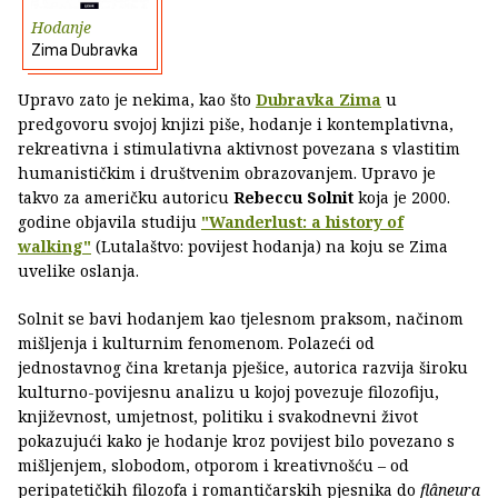
Hodanje
Zima Dubravka
Upravo zato je nekima, kao što
Dubravka Zima
u
predgovoru svojoj knjizi piše, hodanje i kontemplativna,
rekreativna i stimulativna aktivnost povezana s vlastitim
humanističkim i društvenim obrazovanjem. Upravo je
takvo za američku autoricu
Rebeccu Solnit
koja je 2000.
godine objavila studiju
"Wanderlust: a history of
walking"
(Lutalaštvo: povijest hodanja) na koju se Zima
uvelike oslanja.
Solnit se bavi hodanjem kao tjelesnom praksom, načinom
mišljenja i kulturnim fenomenom. Polazeći od
jednostavnog čina kretanja pješice, autorica razvija široku
kulturno-povijesnu analizu u kojoj povezuje filozofiju,
književnost, umjetnost, politiku i svakodnevni život
pokazujući kako je hodanje kroz povijest bilo povezano s
mišljenjem, slobodom, otporom i kreativnošću – od
peripatetičkih filozofa i romantičarskih pjesnika do
flâneura