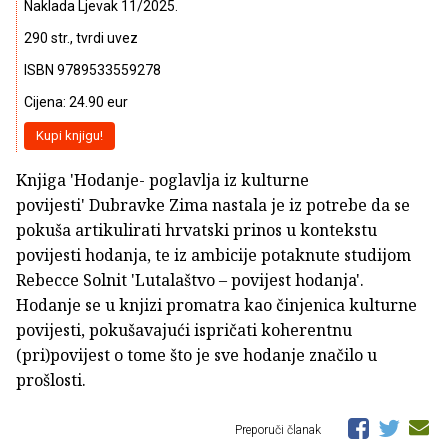
Naklada Ljevak 11/2025.
290 str., tvrdi uvez
ISBN 9789533559278
Cijena: 24.90 eur
Kupi knjigu!
Knjiga 'Hodanje- poglavlja iz kulturne
povijesti' Dubravke Zima nastala je iz potrebe da se
pokuša artikulirati hrvatski prinos u kontekstu
povijesti hodanja, te iz ambicije potaknute studijom
Rebecce Solnit 'Lutalaštvo – povijest hodanja'.
Hodanje se u knjizi promatra kao činjenica kulturne
povijesti, pokušavajući ispričati koherentnu
(pri)povijest o tome što je sve hodanje značilo u
prošlosti.
Preporuči članak