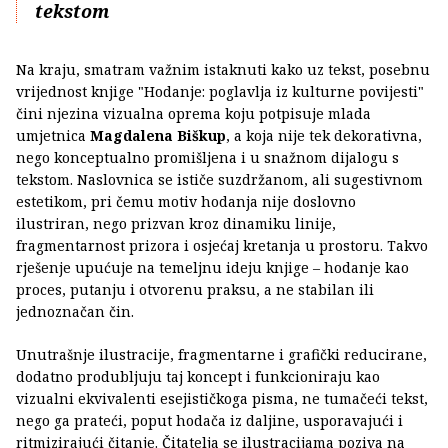
tekstom
Na kraju, smatram važnim istaknuti kako uz tekst, posebnu
vrijednost knjige "Hodanje: poglavlja iz kulturne povijesti"
čini njezina vizualna oprema koju potpisuje mlada
umjetnica
Magdalena Biškup
, a koja nije tek dekorativna,
nego konceptualno promišljena i u snažnom dijalogu s
tekstom. Naslovnica se ističe suzdržanom, ali sugestivnom
estetikom, pri čemu motiv hodanja nije doslovno
ilustriran, nego prizvan kroz dinamiku linije,
fragmentarnost prizora i osjećaj kretanja u prostoru. Takvo
rješenje upućuje na temeljnu ideju knjige – hodanje kao
proces, putanju i otvorenu praksu, a ne stabilan ili
jednoznačan čin.
Unutrašnje ilustracije, fragmentarne i grafički reducirane,
dodatno produbljuju taj koncept i funkcioniraju kao
vizualni ekvivalenti esejističkoga pisma, ne tumačeći tekst,
nego ga prateći, poput hodača iz daljine, usporavajući i
ritmizirajući čitanje. Čitatelja se ilustracijama poziva na