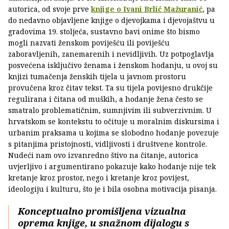
autorica, od svoje prve
knjige o Ivani Brlić Mažuranić
, pa
do nedavno objavljene knjige o djevojkama i djevojaštvu u
gradovima 19. stoljeća, sustavno bavi onime što bismo
mogli nazvati ženskom poviješću ili poviješću
zaboravljenih, zanemarenih i nevidljivih. Uz potpoglavlja
posvećena isključivo ženama i ženskom hodanju, u ovoj su
knjizi tumačenja ženskih tijela u javnom prostoru
provučena kroz čitav tekst. Ta su tijela povijesno drukčije
regulirana i čitana od muških, a hodanje žena često se
smatralo problematičnim, sumnjivim ili subverzivnim. U
hrvatskom se kontekstu to očituje u moralnim diskursima i
urbanim praksama u kojima se slobodno hodanje povezuje
s pitanjima pristojnosti, vidljivosti i društvene kontrole.
Nudeći nam ovo izvanredno štivo na čitanje, autorica
uvjerljivo i argumentirano pokazuje kako hodanje nije tek
kretanje kroz prostor, nego i kretanje kroz povijest,
ideologiju i kulturu, što je i bila osobna motivacija pisanja.
Konceptualno promišljena vizualna
oprema knjige, u snažnom dijalogu s