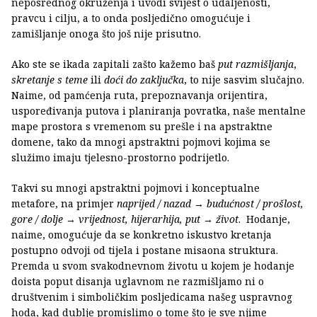
neposrednog okruženja i uvodi svijest o udaljenosti,
pravcu i cilju, a to onda posljedično omogućuje i
zamišljanje onoga što još nije prisutno.
Ako ste se ikada zapitali zašto kažemo baš
put razmišljanja
,
skretanje s teme
ili
doći do zaključka
, to nije sasvim slučajno.
Naime, od pamćenja ruta, prepoznavanja orijentira,
uspoređivanja putova i planiranja povratka, naše mentalne
mape prostora s vremenom su prešle i na apstraktne
domene, tako da mnogi apstraktni pojmovi kojima se
služimo imaju tjelesno-prostorno podrijetlo.
Takvi su mnogi apstraktni pojmovi i konceptualne
metafore, na primjer
naprijed / nazad → budućnost / prošlost,
gore / dolje → vrijednost, hijerarhija, put → život
. Hodanje,
naime, omogućuje da se konkretno iskustvo kretanja
postupno odvoji od tijela i postane misaona struktura.
Premda u svom svakodnevnom životu u kojem je hodanje
doista poput disanja uglavnom ne razmišljamo ni o
društvenim i simboličkim posljedicama našeg uspravnog
hoda, kad dublje promislimo o tome što je sve njime