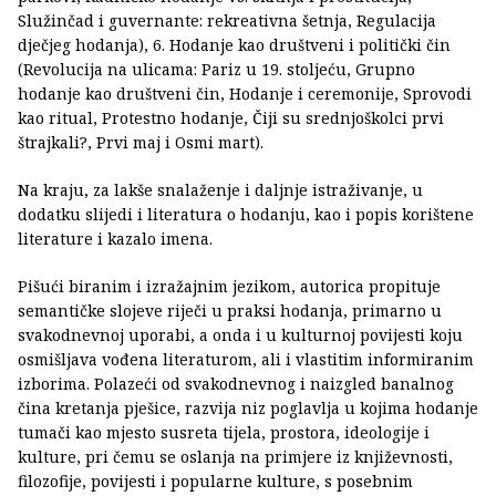
Služinčad i guvernante: rekreativna šetnja, Regulacija
dječjeg hodanja), 6. Hodanje kao društveni i politički čin
(Revolucija na ulicama: Pariz u 19. stoljeću, Grupno
hodanje kao društveni čin, Hodanje i ceremonije, Sprovodi
kao ritual, Protestno hodanje, Čiji su srednjoškolci prvi
štrajkali?, Prvi maj i Osmi mart).
Na kraju, za lakše snalaženje i daljnje istraživanje, u
dodatku slijedi i literatura o hodanju, kao i popis korištene
literature i kazalo imena.
Pišući biranim i izražajnim jezikom, autorica propituje
semantičke slojeve riječi u praksi hodanja, primarno u
svakodnevnoj uporabi, a onda i u kulturnoj povijesti koju
osmišljava vođena literaturom, ali i vlastitim informiranim
izborima. Polazeći od svakodnevnog i naizgled banalnog
čina kretanja pješice, razvija niz poglavlja u kojima hodanje
tumači kao mjesto susreta tijela, prostora, ideologije i
kulture, pri čemu se oslanja na primjere iz književnosti,
filozofije, povijesti i popularne kulture, s posebnim