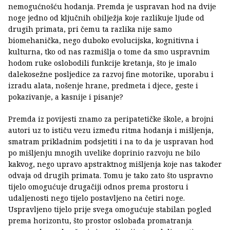
nemogućnošću hodanja. Premda je uspravan hod na dvije
noge jedno od ključnih obilježja koje razlikuje ljude od
drugih primata, pri čemu ta razlika nije samo
biomehanička, nego duboko evolucijska, kognitivna i
kulturna, tko od nas razmišlja o tome da smo uspravnim
hodom ruke oslobodili funkcije kretanja, što je imalo
dalekosežne posljedice za razvoj fine motorike, uporabu i
izradu alata, nošenje hrane, predmeta i djece, geste i
pokazivanje, a kasnije i pisanje?
Premda iz povijesti znamo za peripatetičke škole, a brojni
autori uz to ističu vezu između ritma hodanja i mišljenja,
smatram prikladnim podsjetiti i na to da je uspravan hod
po mišljenju mnogih uvelike doprinio razvoju ne bilo
kakvog, nego upravo apstraktnog mišljenja koje nas također
odvaja od drugih primata. Tomu je tako zato što uspravno
tijelo omogućuje drugačiji odnos prema prostoru i
udaljenosti nego tijelo postavljeno na četiri noge.
Uspravljeno tijelo prije svega omogućuje stabilan pogled
prema horizontu, što prostor oslobađa promatranja