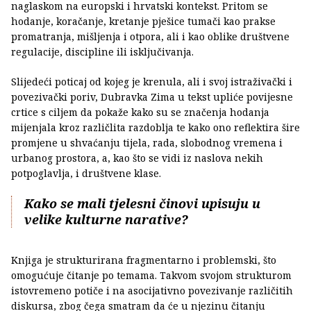
naglaskom na europski i hrvatski kontekst. Pritom se
hodanje, koračanje, kretanje pješice tumači kao prakse
promatranja, mišljenja i otpora, ali i kao oblike društvene
regulacije, discipline ili isključivanja.
Slijedeći poticaj od kojeg je krenula, ali i svoj istraživački i
povezivački poriv, Dubravka Zima u tekst upliće povijesne
crtice s ciljem da pokaže kako su se značenja hodanja
mijenjala kroz različlita razdoblja te kako ono reflektira šire
promjene u shvaćanju tijela, rada, slobodnog vremena i
urbanog prostora, a, kao što se vidi iz naslova nekih
potpoglavlja, i društvene klase.
Kako se mali tjelesni činovi upisuju u
velike kulturne narative?
Knjiga je strukturirana fragmentarno i problemski, što
omogućuje čitanje po temama. Takvom svojom strukturom
istovremeno potiče i na asocijativno povezivanje različitih
diskursa, zbog čega smatram da će u njezinu čitanju