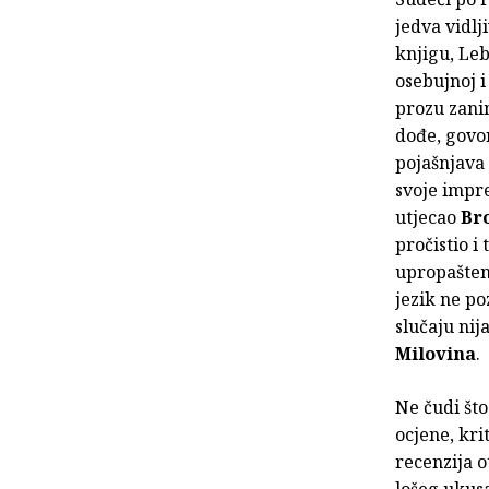
jedva vidlj
knjigu, Leb
osebujnoj i
prozu zanim
dođe, govor
pojašnjava 
svoje impre
utjecao
Br
pročistio i
upropašteni
jezik ne p
slučaju nij
Milovina
.
Ne čudi št
ocjene, kri
recenzija o
lošeg ukusa