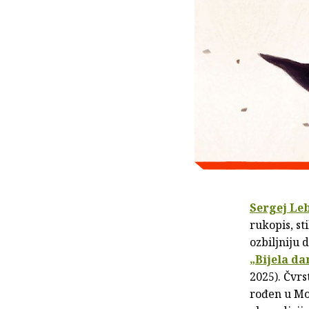
Sergej Le
rukopis, st
ozbiljniju 
„Bijela da
2025). Čvrs
rođen u Mo