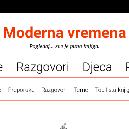
Moderna vremena
Pogledaj... sve je puno knjiga.
e
Razgovori
Djeca
e
Preporuke
Razgovori
Teme
Top lista knji