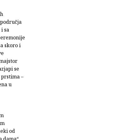
ih
 područja
i sa
ceremonije
a skoro i
ve
majstor
zjapi se
 prstima –
ena u
im
om
eki od
la dama“