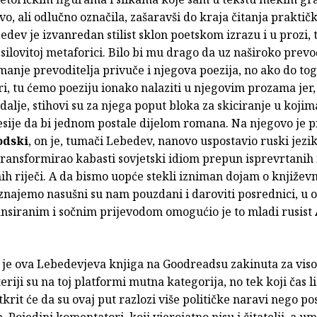
ivo, ali odlučno označila, zašaravši do kraja čitanja praktičk
edev je izvanredan stilist sklon poetskom izrazu i u prozi, 
 silovitoj metaforici. Bilo bi mu drago da uz naširoko prev
anje prevoditelja privuče i njegova poezija, no ako do tog
i, tu ćemo poeziju ionako nalaziti u njegovim prozama jer,
dalje, stihovi su za njega poput bloka za skiciranje u koji
sije da bi jednom postale dijelom romana. Na njegovo je p
odski
, on je, tumači Lebedev, nanovo uspostavio ruski jezik
 transformirao kabasti sovjetski idiom prepun isprevrtanih 
h riječi. A da bismo uopće stekli izniman dojam o književn
oznajemo nasušni su nam pouzdani i daroviti posrednici, u
ansiranim i sočnim prijevodom omogućio je to mladi rusist
o je ova Lebedevjeva knjiga na Goodreadsu zakinuta za vis
teriji su na toj platformi mutna kategorija, no tek koji čas l
tkrit će da su ovaj put razlozi više političke naravi nego po
. Pojedini komentatori, koji vjerojatno nisu i čitatelji, a u