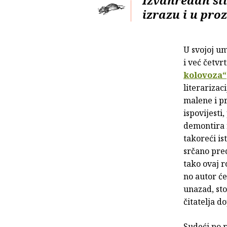
izrazu i u proz
U svojoj u
i već četvr
kolovoza“
literarizac
malene i pr
ispovijesti
demontira r
takoreći is
srčano pred
tako ovaj r
no autor će
unazad, sto
čitatelja d
Sudeći po 