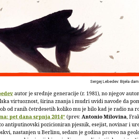
Sergej Lebedev: Bijela dam
bedev
autor je srednje generacije (r. 1981), no njegov aut
ilska virtuoznost, širina znanja i mudri uvidi navode da po
dob od ranih četrdesetih koliko mu je bilo kad je radio na
ma: pet dana srpnja 2014“
(prev.
Antonio Milovina
, Fra
to antiputinovski pozicioniran pjesnik, esejist, novinar i u
skvi, nastanjen u Berlinu, sedam je godina proveo na geo