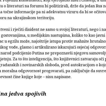
u o literaturi na forumu bi politizirali, drže da jedan Rus
 točne informacije pa ni adekvatnu vizuru da bi se očitov
oru na ukrajinskom teritoriju.
tveni i rječiti disident ne samo u svojoj literaturi, nego i na
 gostovanjima, u medijskim nastupima, koliko to kao javni
ac u egzilu može, najoštrije istupa protiv mahnite brutalno
likog vođe, glasno i artikulirano iskazujući osjećaj odgovorn
ki narod podcijenio Putina ne prepoznavši njegovu samovolj
jetnju. Za to što inteligencija, što književnici zatvaraju oči
rađanskih i novinarskih sloboda, pred autokracijom o kojo
u moralna odgovornost progovarati, pa zaključuje da suv
evnost čine knjige koje – nisu napisane.
na jedva spojivih