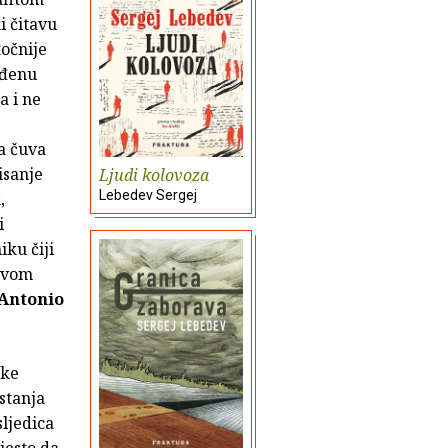
i čitavu
točnije
ođenu
a i ne
ma čuva
isanje
Ljudi kolovoza
Lebedev Sergej
,
i
iku čiji
 ovom
Antonio
oke
istanja
sljedica
mjesto da