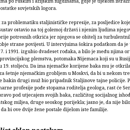
ma po ruskim i azijskim nigdinama, gdje je tijekom istraž
 ostatke sovjetskih logora.
t za problematiku staljinističke represije, za posljedice koje
 sustav ostavio na toj golemoj državi i njenim ljudima njego
rije potresnih otkrića jer njegova se obitelj za turbulentn
 obje strane povijesti. U intervjuima šokira podatkom da je
. i 1991. izgubio dvadeset rođaka, a bilo je među njima o
 provincijskog plemstva, potomaka Nijemaca koji su u Rusi
u 19. stoljeću. Da ima njemačke korijene baka mu je otkril
 za šetnje njemačkim grobljem u Moskvi, da bi u nekom tre
e bakin drugi muž bio pripadnik Staljinove tajne policije. 
arne profesije pođe stopama roditelja geologa, rast će Se
avo pod utjecajem svojih baka, različitog socijalnog ishod
atskog miljea, druge seoskog porijekla; jasno je, da nije bil
 da bi ove dvije žene postale dijelom iste familije.
list sklon poetskom