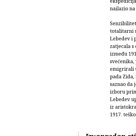
ekspedicija
nailazio na
Senzibilite
totalitarni
Lebedev i p
zatjecala s
između 1917
svećenika,
emigrirali 
pada Zida,
saznao da j
izboru prim
Lebedev upr
iz aristokr
1917. teško
Izvanredan sti