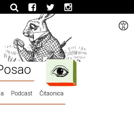
Posao
ga
Podcast
Čitaonica