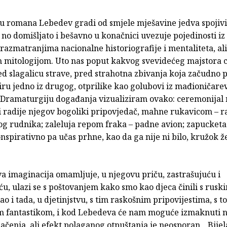
u romana Lebedev gradi od smjele mješavine jedva spojiv
no domišljato i bešavno u konačnici uvezuje pojedinosti iz
 razmatranjima nacionalne historiografije i mentaliteta, ali 
 mitologijom. Uto nas poput kakvog svevidećeg majstora 
d slagalicu strave, pred strahotna zbivanja koja začudno p
iru jedno iz drugog, otprilike kao golubovi iz mađioničare
Dramaturgiju događanja vizualiziram ovako: ceremonijal 
i radije njegov bogoliki pripovjedač, mahne rukavicom – ra
og rudnika; zaleluja repom fraka – padne avion; zapucketa
nspirativno pa učas prhne, kao da ga nije ni bilo, kružok ž
a imaginacija omamljuje, u njegovu priču, zastrašujuću i
ću, ulazi se s poštovanjem kako smo kao djeca činili s rusk
o i tada, u djetinjstvu, s tim raskošnim pripovijestima, s t
m fantastikom, i kod Lebedeva će nam moguće izmaknuti n
ačenja, ali efekt polaganog otpuštanja je neosporan, „Bije