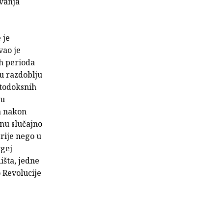
ivanja
 je
vao je
ih perioda
 u razdoblju
rtodoksnih
ju
a nakon
nu slučajno
Prije nego u
rgej
išta, jedne
o Revolucije