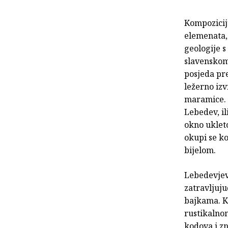
Kompozicij
elemenata, 
geologije s
slavenskom
posjeda pre
ležerno izv
maramice. 
Lebedev, il
okno uklet
okupi se ko
bijelom.
Lebedevjev
zatravljuju
bajkama. Ka
rustikalno
kodova i zn