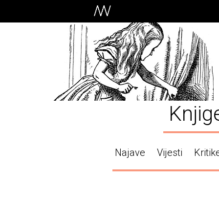
Knjig
Najave
Vijesti
Kritik