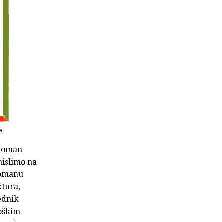
a
onoman
mislimo na
 romanu
ktura,
rednik
loškim