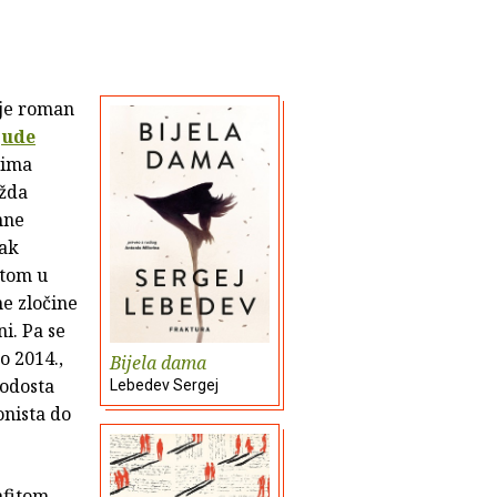
 je roman
jude
vima
ožda
mne
pak
itom u
ne zločine
ni. Pa se
o 2014.,
Bijela dama
podosta
Lebedev Sergej
onista do
afitom