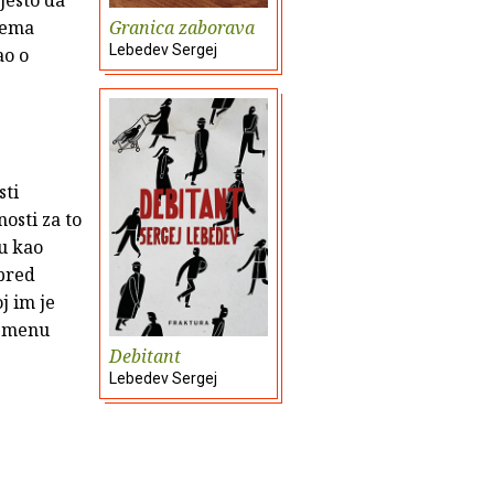
Granica zaborava
 nema
Lebedev Sergej
ao o
sti
osti za to
u kao
 pred
j im je
remenu
Debitant
Lebedev Sergej