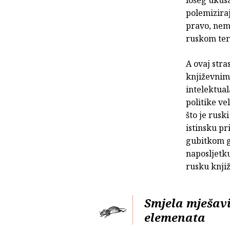
polemiziraj
pravo, nema
ruskom ter
A ovaj stras
književnim
intelektual
politike ve
što je rus
istinsku pri
gubitkom g
naposljetk
rusku knjiž
Smjela mješavi
elemenata