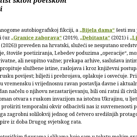
i
mnogome autobiografskoj fikciji, a
„Bijela dama“
šesti mu
ti (uz
„Granice zaborava“
(2019),
„Debitanta“
(2021) i
„L
(2026)) preveden na hrvatski, služeći se nesputano sredst
ije, štoviše poetiziranja, Lebedev poduzima „operacije“, m
ivatne, ali neupitno važne; prekapa arhive, saslušava inti
, propituje službene istine, raslojava i kroz književni postu
usku povijest; bilježi i prebrojava, oplakuje i osvećuje. Pr
tu vremensku i vrijednosnu ravan postavlja davne i aktual
an načelu o njihovu nezastarijevanju, bili oni ratni ili civil
oman otvara s ruskom invazijom na istočnu Ukrajinu, u ljet
 proširiti temporalni okvir odbacivši nas iz suvremenosti 
ga zagrobni solilokvij jednog od četvero središnjih protag
opire iz doba Drugog svjetskog rata.
retoričkim figurama i slikama koje sam u tekstu mekim gr